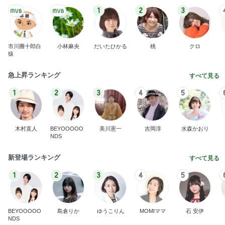
1
2
3
市川團十郎白
小林麻央
だいたひかる
桃
クロ
猿
急上昇ランキング
すべて見る
1
2
3
4
5
木村直人
BEYOOOOO
美川憲一
吉岡淳
水森かおり
NDS
新登場ランキング
すべて見る
1
2
3
4
5
BEYOOOOO
島倉りか
ゆうこりん
MOMIママ
石 安伊
NDS