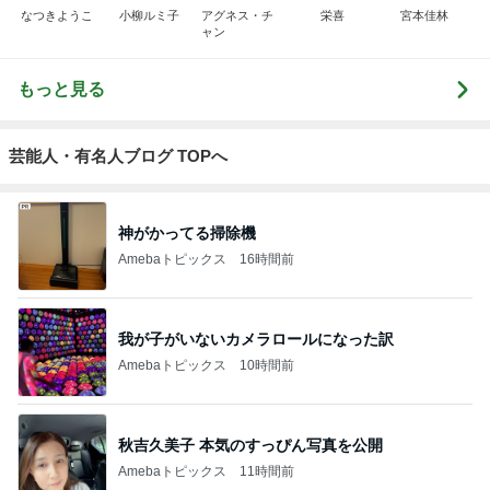
なつきようこ
小柳ルミ子
アグネス・チ
栄喜
宮本佳林
ャン
もっと見る
芸能人・有名人ブログ TOPへ
神がかってる掃除機
Amebaトピックス
16時間前
我が子がいないカメラロールになった訳
Amebaトピックス
10時間前
秋吉久美子 本気のすっぴん写真を公開
Amebaトピックス
11時間前