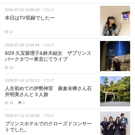
2026-07-31 13:09:30
・
ブログ
本日はTV収録でしたー
17
2026-07-26 12:04:39
・
ブログ
8/29 久宝留理子&鈴木結女 ザプリンス
パークタワー東京にてライブ
15
2026-07-14 12:50:13
・
ブログ
人生初めての伊勢神宮 麻倉未稀さん石
井明美さんと３人旅
18
3
2026-07-11 12:08:30
・
ブログ
プリンスホテルでのクローズドコンサー
トでした。