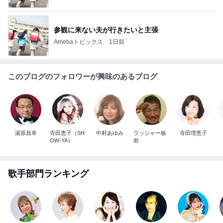
参観に来ない夫が行きたいと主張
Amebaトピックス
1日前
このブログのフォロワーが興味のあるブログ
湯原昌幸
寺田恵子（SH
中村あゆみ
ラッシャー板
寺田理恵子
OW-YA）
前
歌手部門ランキング