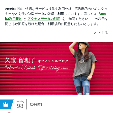
久宝留理子オフィシャルブログ Powered by Ameba
アプリをダウンロードして
ブログの更新通知
を受け取りまし
開く
ょう。
ranking
98
歌手部門