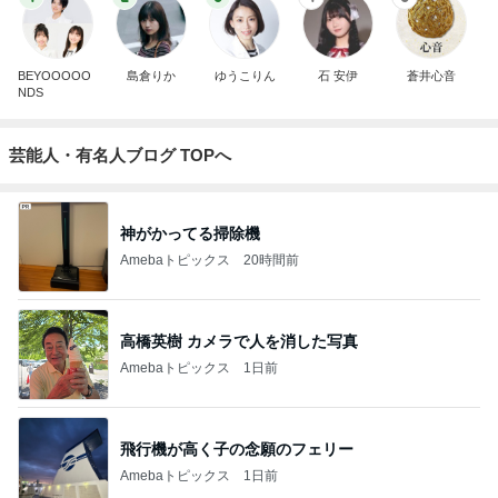
BEYOOOOO
島倉りか
ゆうこりん
石 安伊
蒼井心音
NDS
芸能人・有名人ブログ TOPへ
神がかってる掃除機
Amebaトピックス
20時間前
高橋英樹 カメラで人を消した写真
Amebaトピックス
1日前
飛行機が高く子の念願のフェリー
Amebaトピックス
1日前