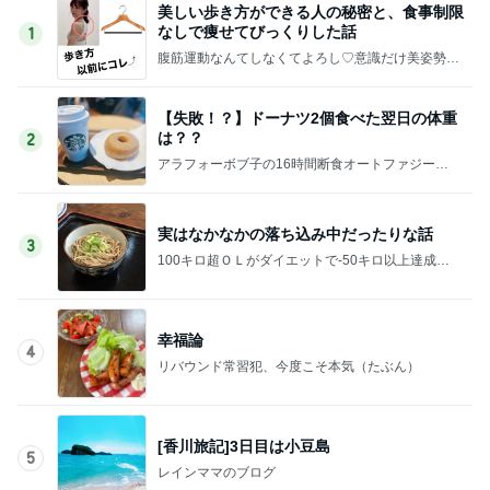
美しい歩き方ができる人の秘密と、食事制限
なしで痩せてびっくりした話
1
腹筋運動なんてしなくてよろし♡意識だけ美姿勢ダ
イエット♡勝手に痩せる体になる秘密
【失敗！？】ドーナツ2個食べた翌日の体重
は？？
2
アラフォーボブ子の16時間断食オートファジーダ
イエットブログ
実はなかなかの落ち込み中だったりな話
3
100キロ超ＯＬがダイエットで-50キロ以上達成し
たBefore After【雑な日々の暮らし】
幸福論
4
リバウンド常習犯、今度こそ本気（たぶん）
[香川旅記]3日目は小豆島
5
レインママのブログ