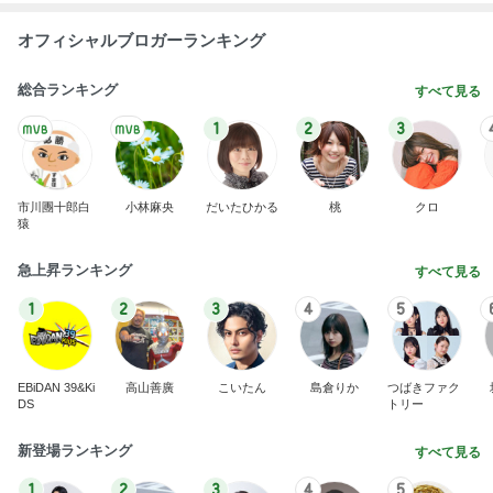
オフィシャルブロガーランキング
総合ランキング
すべて見る
1
2
3
市川團十郎白
小林麻央
だいたひかる
桃
クロ
猿
急上昇ランキング
すべて見る
1
2
3
4
5
EBiDAN 39&Ki
高山善廣
こいたん
島倉りか
つばきファク
DS
トリー
新登場ランキング
すべて見る
1
2
3
4
5