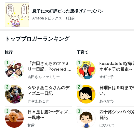
息子に大好評だった唐揚げチーズパン
Amebaトピックス
1日前
トップブロガーランキング
旅行
子育て
1
1
「吉田さんちのファミ
kosodatefulな毎
リー日記」Powered b
オギャ子の暴走～
y Ameba 吉田さんファ
吉田さんファミリー
オギャ子
ミリーオフィシャルブ
ログ
2
2
☆やまあこ☆さんのデ
日曜日は９時まで
ィズニー日記
い。
☆やまあこ☆
あべかわ
3
3
日々是甘露2〜ディズニ
四十路シンパパの
ー風味〜
日記
甘露
はやパパ