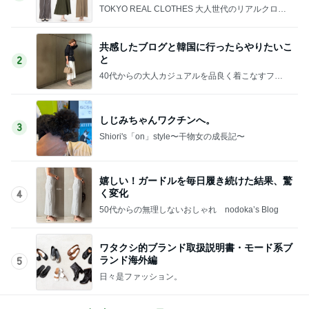
TOKYO REAL CLOTHES 大人世代のリアルクロー
ズ
共感したブログと韓国に行ったらやりたいこ
と
2
40代からの大人カジュアルを品良く着こなすファ
ッションブログ
しじみちゃんワクチンへ。
3
Shiori's「on」style〜干物女の成長記〜
嬉しい！ガードルを毎日履き続けた結果、驚
く変化
4
50代からの無理しないおしゃれ nodoka’s Blog
ワタクシ的ブランド取扱説明書・モード系ブ
ランド海外編
5
日々是ファッション。