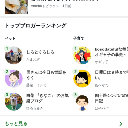
Amebaトピックス
1日前
トップブロガーランキング
ペット
子育て
1
1
kosodatefulな毎
しろとくろしろ
オギャ子の暴走～
たまねぎ
オギャ子
2
2
母さんは今日も世話を
日曜日は９時まで
やく
い。
藤緒 ミルカ
あべかわ
3
3
白柴 『きなこ』 のお気
四十路シンパパの
楽ブログ
日記
ひろ☆みき
はやパパ
もっと見る