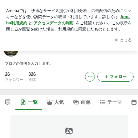
ケーズボディ 熊Pブログ
アプリをダウンロードして
ブログの更新通知
を受け取りまし
開く
ょう。
ケーズボディ 熊Pブログ
ブログの説明を入力します。
26
326
フォロー
フォロワー
投稿
一覧
人気
画像
テーマ