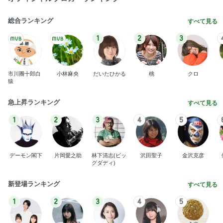
総合ランキング
すべて見る
1
2
3
市川團十郎白
小林麻央
だいたひかる
桃
クロ
猿
急上昇ランキング
すべて見る
1
2
3
4
5
デーモン閣下
片岡愛之助
林下清志(ビッ
沢田聖子
金沢克彦
グダディ)
新登場ランキング
すべて見る
1
2
3
4
5