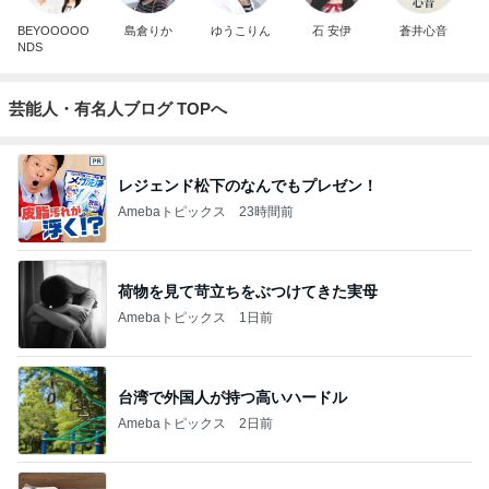
BEYOOOOO
島倉りか
ゆうこりん
石 安伊
蒼井心音
NDS
芸能人・有名人ブログ TOPへ
レジェンド松下のなんでもプレゼン！
Amebaトピックス
23時間前
荷物を見て苛立ちをぶつけてきた実母
Amebaトピックス
1日前
台湾で外国人が持つ高いハードル
Amebaトピックス
2日前