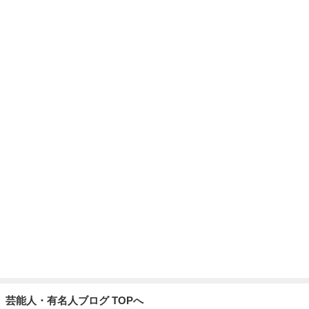
芸能人・有名人ブログ TOPへ
次世代掃除機がやってきた！！
Amebaトピックス
7時間前