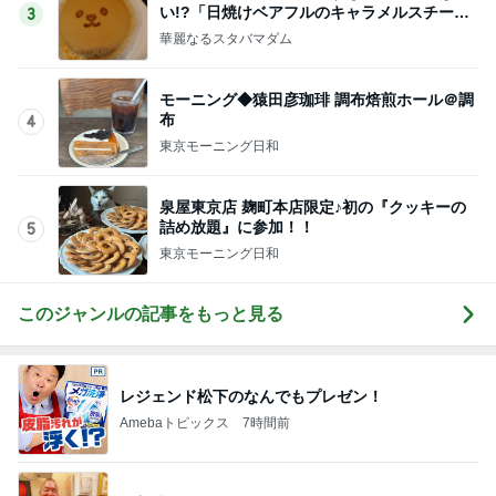
布
4
東京モーニング日和
泉屋東京店 麹町本店限定♪初の『クッキーの
詰め放題』に参加！！
5
東京モーニング日和
このジャンルの記事をもっと見る
レジェンド松下のなんでもプレゼン！
Amebaトピックス
7時間前
超美味しかったしゃぶしゃぶ会
Amebaトピックス
1日前