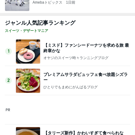
スイーツ・デザートマニア
【ミスド】ファンシードーナツを求める旅 最
終章かな
1
オヤジのスイーツ時々ランニングブログ
プレミアムサラダビュッフェ食べ放題シズラ
ー
2
ひとりでもまめにがんばるブログ
【タリーズ新作】かわいすぎて食べられな
い!?「日焼けベアフルのキャラメルスチーム
3
ケーキ」を実食
華麗なるスタバマダム
モーニング◆猿田彦珈琲 調布焙煎ホール＠調