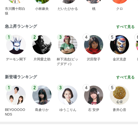
1
2
3
4
5
デーモン閣下
片岡愛之助
林下清志(ビッ
沢田聖子
金沢克彦
グダディ)
新登場ランキング
すべて見る
1
2
3
4
5
BEYOOOOO
島倉りか
ゆうこりん
石 安伊
蒼井心音
NDS