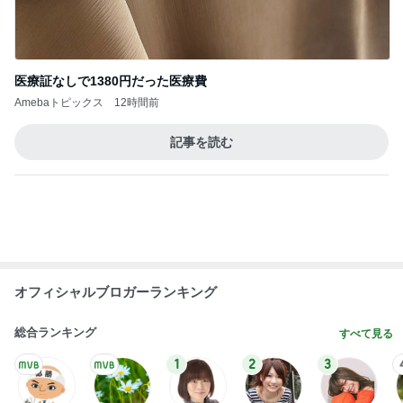
Amebaトピックス
12時間前
記事を読む
オフィシャルブロガーランキング
総合ランキング
すべて見る
1
2
3
市川團十郎白
小林麻央
だいたひかる
桃
クロ
猿
急上昇ランキング
すべて見る