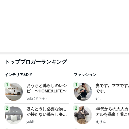
トップブロガーランキング
インテリア&DIY
ファッション
1
1
おうちと暮らしのレシ
妻です。ママです
ピ 〜HOME&LIFE〜
です。
yuki (ドキ子）
eri.
2
2
ほんとうに必要な物し
40代からの大人
か持たない暮らし◆Ke
アルを品良く着こ
ep Life Simple◆〜イ
ファッションブロ
yukiko
えりん
ンテリアのきろく〜
3
3
１００均・カルディ大
銀の滴降る降るま
好き！食いしん坊☆き
に・・・
らりん☆のブログ
☆きらりん☆
illallan