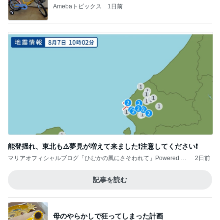
能登揺れ、東北も⚠️夢見が増えて来ました❗️注意してください❗️
マリアオフィシャルブログ「ひむかの風にさそわれて」Powered by
2日前
Ameba
記事を読む
母のやらかしで狂ってしまった計画
Amebaトピックス
1日前
オフィシャルブロガーランキング
総合ランキング
すべて見る
1
2
3
市川團十郎白
小林麻央
だいたひかる
桃
クロ
猿