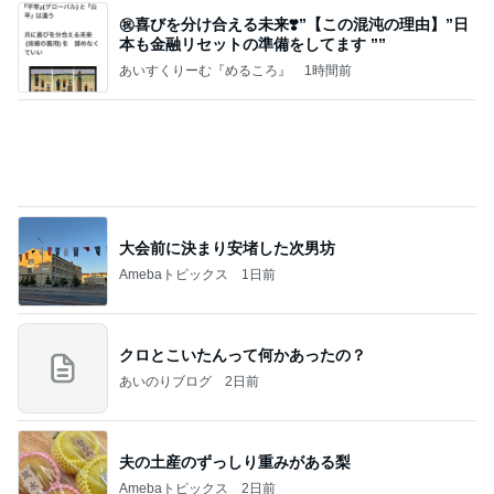
良い氣分や妄想のワークを重ねても引き寄せが起き
ない理由
心のブレーキを外して引き寄せを加速させる方法：
3日前
引き寄せ研究所
夫婦を再生させた妻の強気の戦略
Amebaトピックス
23時間前
こんな時代が来るとは誰が予想できただろうか？
浮浪の走り者のブログ
1日前
1/20のお値段で大満足のワンピース
Amebaトピックス
16時間前