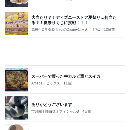
大当たり？！ディズニーストア夏祭り…何当た
る？！夏祭りくじに挑戦！！！
高校生Dヲタ Ꭰ-ᎮꭵꭹꭴのDisneyにっき！！✎ܚ
13日前
スーパーで買った牛カルビ重とスイカ
Amebaトピックス
1日前
ありがとうございます
市川團十郎白猿オフィシャルB
4日前
女性を見る目がないと言われる原因
Amebaトピックス
1日前