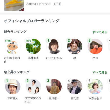
急上昇ランキング
すべて見る
1
2
3
4
5
木村直人
BEYOOOOO
美川憲一
吉岡淳
水森かおり
NDS
新登場ランキング
すべて見る
1
2
3
4
5
BEYOOOOO
島倉りか
ゆうこりん
石 安伊
蒼井心音
NDS
Ameba殿堂入りブログ