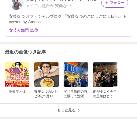
フォロー
メイプル超合金 安藤なつ
安藤なつ オフィシャルブログ 「安藤なつのごにょごにょ日記」 P
owered by Ameba
女芸人部門 15位
最近の画像つき記事
認知症とは
安藤なつのレシ
ゲリラ豪雨の時
雨が少なく今年
ピ本が9月17日
に限って洗濯し
の里芋はどうな
に発売します！
がち
るかなぁ
もっと見る