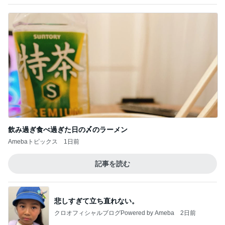
飲み過ぎ食べ過ぎた日の〆のラーメン
Amebaトピックス
1日前
記事を読む
悲しすぎて立ち直れない。
クロオフィシャルブログPowered by Ameba
2日前
塾代が気にならなくなった理由
Amebaトピックス
15時間前
強子の楽しい（？）ママ友トラブル【年長編】第10
2話
ウメブログ
2日前