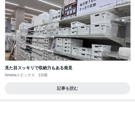
人の存在を感じて安心する空間
Amebaトピックス
2日前
よし、タイ行こ
与儀大介
19時間前
原田龍二 猫の日のたくさんの愛猫
Amebaトピックス
1日前