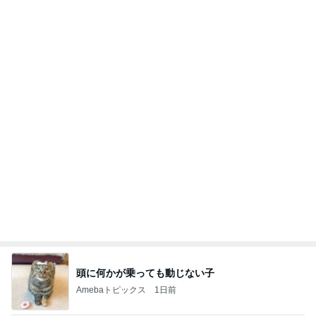
4ヶ月後に届いた忘れていた宅急便
Amebaトピックス
19時間前
病人アピールしてきたクソ義母
田舎のクソ義母vs都会育ちの嫁
1日前
假屋崎省吾 軽井沢駅構内のダリア
Amebaトピックス
14時間前
【秩父鉄道】８/２～１１/３０開催 ガリガリ君が
秩父鉄道に遊びにやってくる！のご紹介です
秩父市議会議員 黒澤秀之 ブログ Powered by Ameb
9日前
a