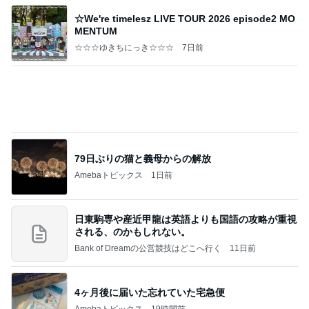
見た目スッキリで収納力もある発見
Amebaトピックス
1日前
記事を読む
10歳の誕生日のための特製玉子
Amebaトピックス
1日前
㊗️喜びを分け合える未来❣️”【この混沌の理由】”⽇
本も⾦融リセットの準備をしてます ””