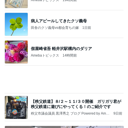
あいすくりーむ『めるころ』
1時間前
大会前に決まり安堵した次男坊
Amebaトピックス
1日前
クロとこいたんって何かあったの？
あいのりブログ
2日前
夫の土産のずっしり重みがある梨
Amebaトピックス
2日前
かっちちちちが来てくれた！おしゃれなものを持っ
て！
桃オフィシャルブログ Powered by Ameba
10日前