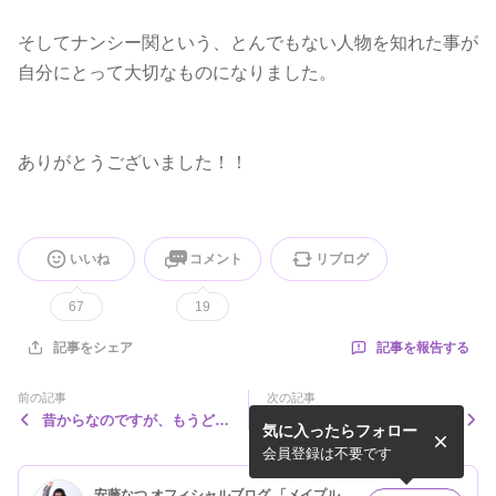
そしてナンシー関という、とんでもない人物を知れた事が
自分にとって大切なものになりました。
ありがとうございました！！
いいね
コメント
リブログ
67
19
記事を報告する
記事をシェア
前の記事
次の記事
昔からなのですが、もうどう
本日
気に入ったらフォロー
でもいい！ってなったときに
思春期か！ってくらいなんで
会員登録は不要です
もやろうとする３３
安藤なつ オフィシャルブログ 「メイプル超合金安藤なつのごにょり日記」