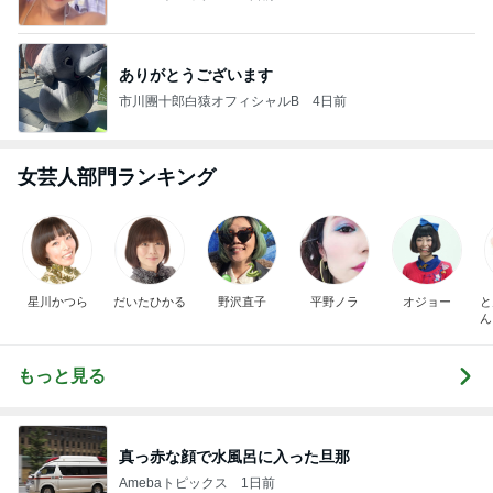
ありがとうございます
市川團十郎白猿オフィシャルB
4日前
女芸人部門ランキング
星川かつら
だいたひかる
野沢直子
平野ノラ
オジョー
と
ん
もっと見る
真っ赤な顔で水風呂に入った旦那
Amebaトピックス
1日前