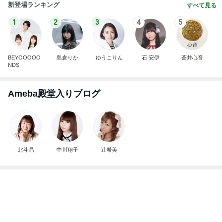
北斗晶
中川翔子
辻希美
頭に何かが乗っても動じない子
Amebaトピックス
1日前
☆We're timelesz LIVE TOUR 2026 episode2 MO
MENTUM
☆☆☆ゆきちにっき☆☆☆
7日前
79日ぶりの猫と義母からの解放
Amebaトピックス
1日前
日東駒専や産近甲龍は英語よりも国語の攻略が重視
される、のかもしれない。
Bank of Dreamの公営競技はどこへ行く
11日前