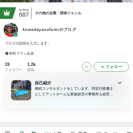
ranking
その他の企業・団体ジャンル
687
kowadayasufumiのブログ
ブログの説明を入力します。
有料プラン会員
19
1.2k
フォロー
フォロワー
投稿
自己紹介
相続コンサルタントをしています。特定行政書士
としてアットホームな家族経営の事務所も経営し
ています。あなたのライフパートナーとして、寄
り添い、共に考え、伴走してまいります。どんな
ことでも結構です。お気軽にお声がけください。
秘密厳守いたします。 携帯番号 090-5533-876
0 mail kowadaaa@gmail.comまた、ホームペ
ージは次となります。→https://life-partner.biz/