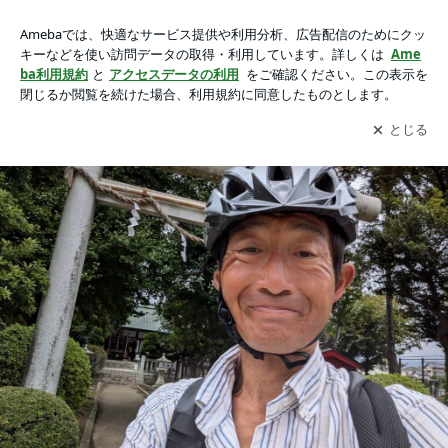
kowadayasufumiのブログ
アプリをダウンロードして
ブログの更新通知
を受け取りまし
開く
ょう。