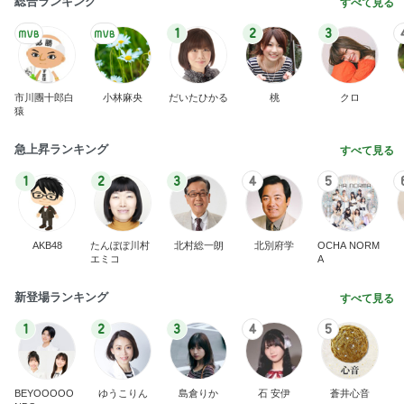
市川團十郎白
小林麻央
だいたひかる
桃
クロ
猿
急上昇ランキング
すべて見る
1
2
3
4
5
AKB48
たんぽぽ川村
北村総一朗
北別府学
OCHA NORM
エミコ
A
新登場ランキング
すべて見る
1
2
3
4
5
BEYOOOOO
ゆうこりん
島倉りか
石 安伊
蒼井心音
NDS