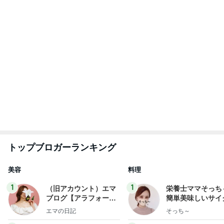
トップブロガーランキング
美容
料理
1
1
（旧アカウント）エマ
栄養士ママそっち
ブログ【アラフォー会
簡単美味しいサイ
社売却セカンドライ
献立
エマの日記
そっち～
フ】
2
2
リトルミニマリストの
ゆうき酒場
ビューティコラム The
ゆうき
little minimalist's bea
あねっさ／anessa
uty colum
3
3
美人になれる、たくさ
毎日笑顔で過ごし