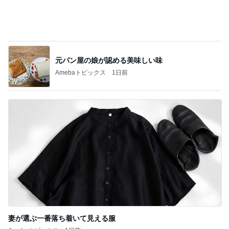
元パン屋の娘が認める美味しい味
Amebaトピックス
1日前
妻が選ぶ一番落ち着いて見える服
Amebaトピックス
1日前
記事を読む