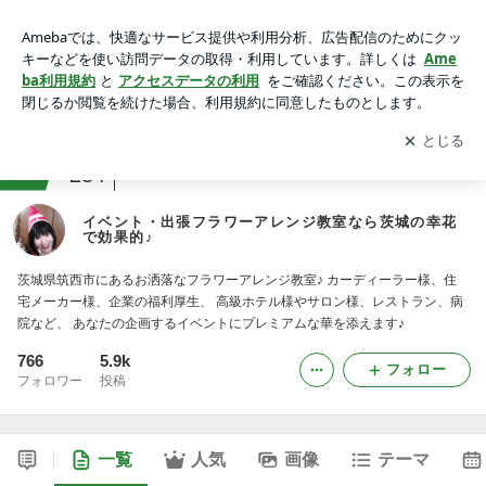
イベント・出張フラワーアレンジ教室なら茨城の幸花で効果的
♪
アプリをダウンロードして
ブログの更新通知
を受け取りまし
開く
ょう。
ranking
教室・スクールジャンル
284
イベント・出張フラワーアレンジ教室なら茨城の幸花
で効果的♪
茨城県筑西市にあるお洒落なフラワーアレンジ教室♪ カーディーラー様、住
宅メーカー様、企業の福利厚生、 高級ホテル様やサロン様、レストラン、病
院など、 あなたの企画するイベントにプレミアムな華を添えます♪
766
5.9k
フォロー
フォロワー
投稿
一覧
人気
画像
テーマ