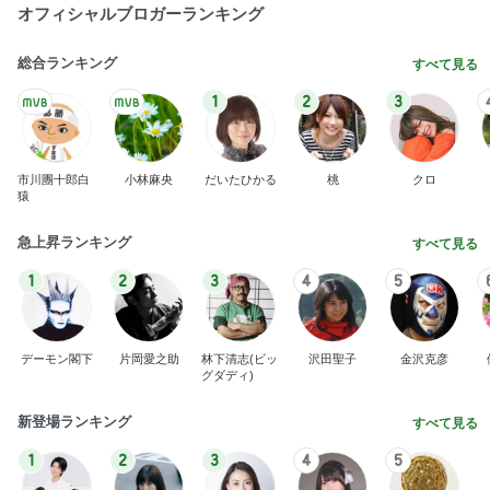
オフィシャルブロガーランキング
総合ランキング
すべて見る
1
2
3
市川團十郎白
小林麻央
だいたひかる
桃
クロ
猿
急上昇ランキング
すべて見る
1
2
3
4
5
デーモン閣下
片岡愛之助
林下清志(ビッ
沢田聖子
金沢克彦
グダディ)
新登場ランキング
すべて見る
1
2
3
4
5