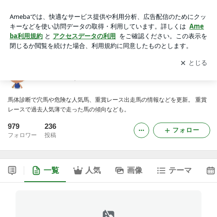
穴馬と危険な人気馬
アプリをダウンロードして
ブログの更新通知
を受け取りまし
開く
ょう。
穴馬と危険な人気馬
馬体診断で穴馬や危険な人気馬、重賞レース出走馬の情報などを更新。 重賞
レースで過去人気薄で走った馬の傾向なども。
979
236
フォロー
フォロワー
投稿
一覧
人気
画像
テーマ