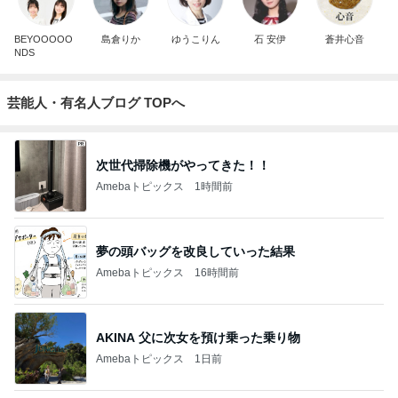
BEYOOOOO
島倉りか
ゆうこりん
石 安伊
蒼井心音
NDS
芸能人・有名人ブログ TOPへ
次世代掃除機がやってきた！！
Amebaトピックス
1時間前
夢の頭バッグを改良していった結果
Amebaトピックス
16時間前
AKINA 父に次女を預け乗った乗り物
Amebaトピックス
1日前