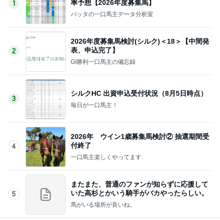
率予想【2026年度募集馬】
1
バッタの一口馬主データ分析室
2026年度募集馬検討(シルク)＜18＞【中間発
表、申込完了】
2
GI勝利一口馬主の備忘録
シルクHC 出資申込受付状況（8月5日時点）
3
毎日が一口馬主！
2026年 ウイン1歳募集馬検討② 抽選期間受
付終了
4
一口馬主楽しくやってます
またまた、普通のファンが知らずに応援して
いた高杉とかいう騎手がバカやったらしい。
5
馬がいる場所が良いね。