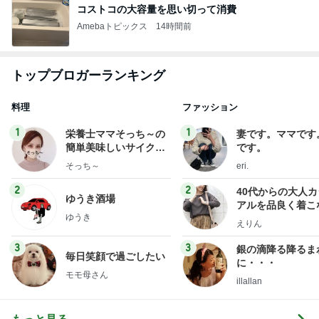
コストコの大容量を思い切って消費
Amebaトピックス
14時間前
トップブロガーランキング
料理
ファッション
1
1
栄養士ママそっち～の
妻です。ママです
簡単美味しいサイクル
です。
献立
そっち～
eri.
2
2
40代からの大人
ゆうき酒場
アルを品良く着こ
ゆうき
ファッションブロ
えりん
3
3
銀の滴降る降るま
毎日笑顔で過ごしたい
に・・・
モモ母さん
illallan