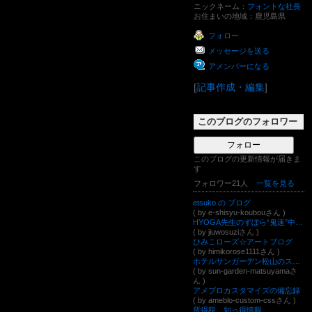
ニックネーム：
フォントな社長
お住まいの地域：
鹿児島県
フォロー
メッセージを送る
アメンバーになる
[
記事作成・編集
]
このブログのフォロワー
フォロー
このブログの更新情報が届きま
す
フォロワー21人
一覧を見る
etsuko の ブログ
( by e-shisyu-koubouさん )
HYOGA先生のずぼら“鬼速”中国語
( by jiuwosuziさん )
ひみこローズ☆アートブログ
( by himikorose1111さん )
ホテルサンガーデン松山のスタッフブログ
( by sun-garden-matsuyamaさ
ん )
アメブロカスタマイズの備忘録
( by ameblo-custom-cssさん )
所得税 知っ得情報