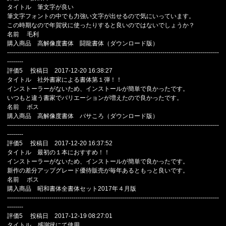
タイトル 筆文字が良い
筆文字フォントの中でも力強い文字が出せるので気にいっています。
この時期なので年賀状に使ったりすると良いのではないでしょうか？
名前 毛利
購入商品 高解像度書体 闘龍書体（ダウンロード版）
---------------------------------------------------------------------------------------------------------
--------
評価5 投稿日 2017-12-20 16:38:27
タイトル 社外書家による書体第１弾！！
インストーラーがないため、インストールが簡単で良かったです。
いつもと違う書家でバリエーションが増えたので良かったです。
名前 ボス
購入商品 高解像度書体 バサころ（ダウンロード版）
---------------------------------------------------------------------------------------------------------
--------
評価5 投稿日 2017-12-20 16:37:52
タイトル 最初の１本におすすめ！！
インストーラーがないため、インストールが簡単で良かったです。
新作の差分アップグレード優待販売が毎年あるともっと良いです。
名前 ボス
購入商品 昭和書体全書体セット2017年４月版
---------------------------------------------------------------------------------------------------------
--------
評価5 投稿日 2017-12-19 08:27:01
タイトル 感謝状にて使用