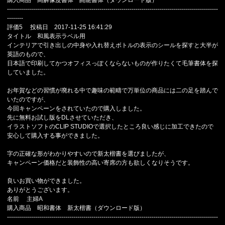
購入商品 高解像度書体 闘龍書体（ダウンロード版）
---------------------------------------------------------------------------------------------------------
--------
評価5 投稿日 2017-11-25 16:41:29
タイトル 和風表示ラベル用
インテリアで引き出しの中身や入れ替えボトルの表示のシールを探すと大半が
英語のもので、
日本語で印刷してかつオフィスっぽくならないものが作りたくて毛筆書体を探
していました。
お年賀などの習慣が廃れる中で趣味の範疇で万単位の商品には二の足を踏んで
いたのですが、
今回キャンペーンをされていたので購入しました。
先に無料お試し版をDLさせていただき、
イラストソフトのCLIP STUDIOで選択したところ良い感じに加工できたので
安心して購入する事ができました。
字の正確な形がわかりやすいので新太楷書を選びましたが、
キャンペーン価格だと装飾性の高い寄席の方も欲しくなりそうです。
良いお買い物ができました。
ありがとうございます。
名前 主婦A
購入商品 昭和書体 新太楷書（ダウンロード版）
---------------------------------------------------------------------------------------------------------