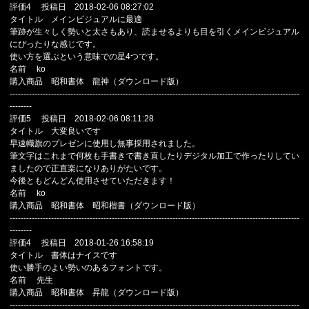
評価4 投稿日 2018-02-06 08:27:02
タイトル メインビジュアルに最適
筆跡が生々しく勢いと太さもあり、読ませるよりも目を引くメインビジュアル
にぴったりな感じです。
使い方を選ぶという意味での星4つです。
名前 ko
購入商品 昭和書体 龍神（ダウンロード版）
---------------------------------------------------------------------------------------------------------
--------
評価5 投稿日 2018-02-06 08:11:28
タイトル 大変良いです
早速幟旗のプレゼンに使用し無事採用されました。
筆文字はこれまで何枚も手書きで書き直したりデジタル加工で作ったりしてい
ましたので正直楽になりありがたいです。
今後ともどんどん使用させていただきます！
名前 ko
購入商品 昭和書体 昭和楷書（ダウンロード版）
---------------------------------------------------------------------------------------------------------
--------
評価4 投稿日 2018-01-26 16:58:19
タイトル 書体はナイスです
使い勝手のよい勢いのあるフォントです。
名前 先生
購入商品 昭和書体 昇龍（ダウンロード版）
---------------------------------------------------------------------------------------------------------