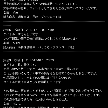
長期の研修会の講師の方々への感謝状でしょうしました。
文字の重みがあり、フォントとしてきちんと感が出ていて良かったです。
名前 Yuu
購入商品 昭和書体 昇龍（ダウンロード版）
---------------------------------------------------------------------------------------------------------
--------
評価5 投稿日 2017-12-12 09:14:59
タイトル すばらしいです
いい雰囲気の筆字広告が簡単につくれてとても助かります！
名前 SHIN
購入商品 高解像度書体 バサころ（ダウンロード版）
---------------------------------------------------------------------------------------------------------
--------
評価3 投稿日 2017-12-01 13:23:23
タイトル 良い書体です。
使用し始めて数日ですが、基本的に良い書体だと思います。
これから使い込んでいく中で不便な点など出てくるかもしれないですが、
使用用途として、本文での使用はまず考えないので、
タイトルに使う書体としては満足しています。
どの書体にも言えることですが、この「闘龍」でも同じQ数で打った文字が、
それぞれ大きさが違うので、サイズを再調整しなくてはいけなくなります。
その点を改善できたら、なお良いかもしれません。
名前 ポン太