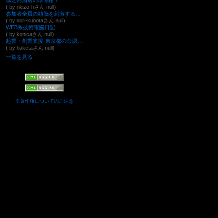
堀之内酒店の珍働酎！
( by rikizo-hさん null)
参加者全員の頭脳を刺激する新会議システムSuGuSuPa ～コミットメントテクノロジー社長ブログ～
( by nori-kubotaさん null)
WEB系技術電脳日記
( by konicaさん null)
起業・創業支援-東京都の公認会計士・税理士＠渋谷区・新宿区
( by haketaさん null)
一覧を見る
※著作権についてのご注意