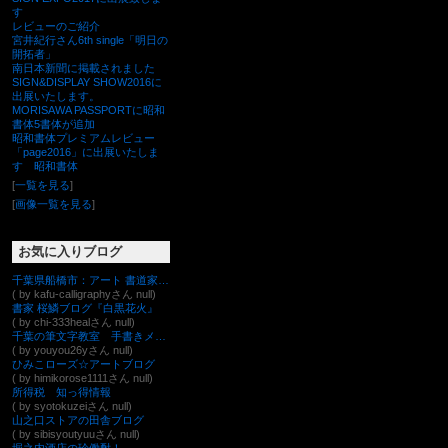
す
レビューのご紹介
宮井紀行さん6th single「明日の
開拓者」
南日本新聞に掲載されました
SIGN&DISPLAY SHOW2016に
出展いたします。
MORISAWA PASSPORTに昭和
書体5書体が追加
昭和書体プレミアムレビュー
「page2016」に出展いたしま
す 昭和書体
[
一覧を見る
]
[
画像一覧を見る
]
お気に入りブログ
千葉県船橋市：アート 書道家 華風§筆文字ﾃﾞｻﾞｲﾝ･ﾛｺﾞﾃﾞｻﾞｲﾝ・和菓子銘柄・命名書・年賀状・ｱｰﾄ書道ﾊﾟﾌｫｰﾏﾝｽ§
( by kafu-calligraphyさん null)
書家 桜鱗ブログ『白黒花火』
( by chi-333healさん null)
千葉の筆文字教室 手書きメッセージで想いを形にしませんか？
( by youyou26yさん null)
ひみこローズ☆アートブログ
( by himikorose1111さん null)
所得税 知っ得情報
( by syotokuzeiさん null)
山之口ストアの田舎ブログ
( by sibisyoutyuuさん null)