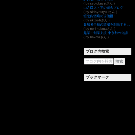
( by syotokuzeiさん )
山之口ストアの田舎ブログ
( by sibisyoutyuuさん )
堀之内酒店の珍働酎！
( by rikizo-hさん )
参加者全員の頭脳を刺激する新会議システムSuGuSuPa ～コミットメントテクノロジー社長ブログ～
( by nori-kubotaさん )
起業・創業支援-東京都の公認会計士・税理士＠渋谷区・新宿区
( by haketaさん )
ブログ内検索
ブックマーク