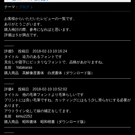
テーマ：
ブログ
お客様からいただいたレビューの一覧です、
ありがとうございます。
購入検討の際、参考になればと思います。
評価は５が満点です。
---------------------------------------------------------------------------------------------------------
--------
評価5 投稿日 2018-02-13 10:16:24
タイトル 迫力のあるフォントです
見出しや題字にピッタリなフォントで、品格があがりますね。
名前 Yatakaras
購入商品 高解像度書体 白虎書体（ダウンロード版）
---------------------------------------------------------------------------------------------------------
--------
評価4 投稿日 2018-02-10 10:52:02
タイトル 他の毛筆フォントより毛筆らしいです
プリントには良い毛筆ですね。カッティングにはもう少し滑らかにする必要が
あります。
アウトライン化して線の補正をしてます。
名前 kimu2252
購入商品 昭和書体 昭和楷書（ダウンロード版）
---------------------------------------------------------------------------------------------------------
--------