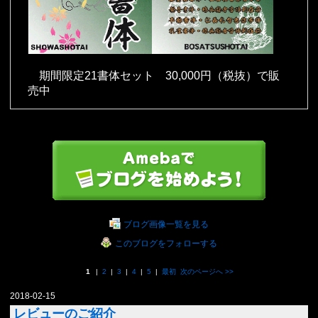
期間限定21書体セット 30,000円（税抜）で販
売中
ブログ画像一覧を見る
このブログをフォローする
1
|
2
|
3
|
4
|
5
|
最初
次のページへ
>>
2018-02-15
レビューのご紹介