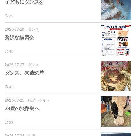
子どもにダンスを
29
2026-07-28
・
ダンス
贅沢な講習会
40
2026-07-27
・
ダンス
ダンス、80歳の壁
45
2026-07-25
・
観光・グルメ
38度の淡路島へ
33