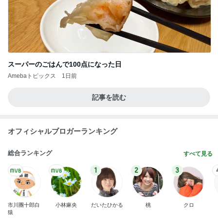
スーパーのごはんで100点になった日
Amebaトピックス
1日前
記事を読む
オフィシャルブロガーランキング
総合ランキング
すべて見る
1
2
3
市川團十郎白
小林麻央
だいたひかる
桃
クロ
猿