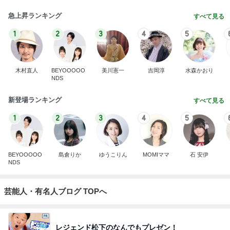
急上昇ランキング
すべて見る
1
2
3
4
5
木村直人
BEYOOOOO
美川憲一
吉岡淳
水森かおり
NDS
新登場ランキング
すべて見る
1
2
3
4
5
BEYOOOOO
島倉りか
ゆうこりん
MOMIママ
石 安伊
NDS
芸能人・有名人ブログ TOPへ
レジェンド松下のなんでもプレゼン！