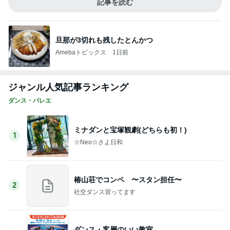
記事を読む
旦那が3切れも残したとんかつ
Amebaトピックス
1日前
ジャンル人気記事ランキング
ダンス・バレエ
ミナダンと宝塚観劇(どちらも初！)
1
☆Neo☆さよ日和
椿山荘でコンペ 〜スタン担任〜
2
社交ダンス習ってます
ダンス・客層のいい教室