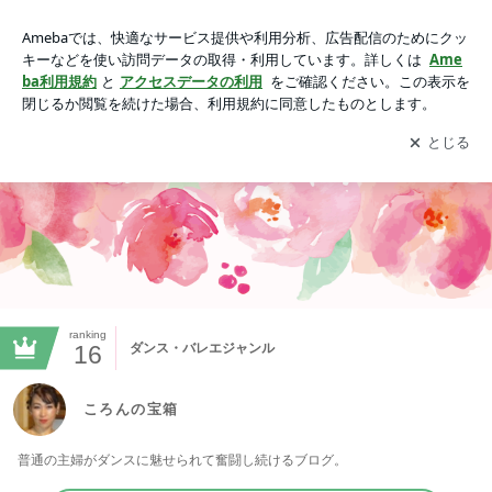
ころんの宝箱
アプリをダウンロードして
ブログの更新通知
を受け取りまし
開く
ょう。
ranking
16
ダンス・バレエジャンル
ころんの宝箱
普通の主婦がダンスに魅せられて奮闘し続けるブログ。