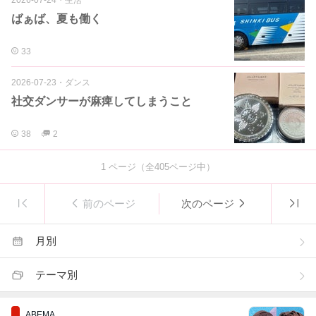
2026-07-24
・
生活
ばぁば、夏も働く
33
2026-07-23
・
ダンス
社交ダンサーが麻痺してしまうこと
38
2
1
ページ（全
405
ページ中）
前のページ
次のページ
月別
テーマ別
ABEMA