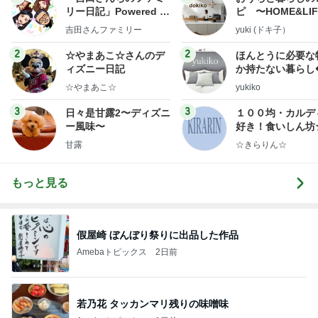
リー日記」Powered b
ピ 〜HOME&LI
y Ameba 吉田さんファ
吉田さんファミリー
yuki (ドキ子）
ミリーオフィシャルブ
ログ
2
2
☆やまあこ☆さんのデ
ほんとうに必要な
ィズニー日記
か持たない暮らし
ep Life Simple
☆やまあこ☆
yukiko
ンテリアのきろく
3
3
日々是甘露2〜ディズニ
１００均・カルデ
ー風味〜
好き！食いしん坊
らりん☆のブログ
甘露
☆きらりん☆
もっと見る
假屋崎 ぼんぼり祭りに出品した作品
Amebaトピックス
2日前
若乃花 タッカンマリ残りの味噌味