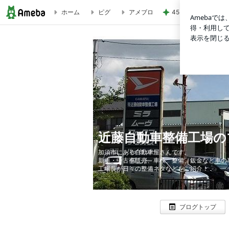
ホーム
ピグ
アメブロ
45%増量の肉汁で
近藤自動車整備工場のブログ
近藤自動車整備工場の
加須市にある自動車屋さんです。
新車・中古車販売、車検、整備、鈑金など車の
工場長が日々の整備ネタなどをご紹介！
ブログトップ