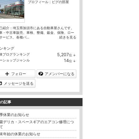
プロフィール
｜
ピグの部屋
己紹介：埼玉県加須市にある自動車屋さんです。
車・中古車販売、車検、整備、鈑金、保険、ロー
サービス、各種パ...
続きを見る
ンキング
5,207
体ブログランキング
位
↓
ラ
14
ーショップジャンル
位
↓
ン
ラ
キ
ン
ン
キ
フォロー
アメンバーになる
グ
ン
下
グ
メッセージを送る
降
下
降
の記事
季休業のお知らせ
菱デリカ・スペースギアのエアコン修理につ
て
末年始の休業のお知らせ