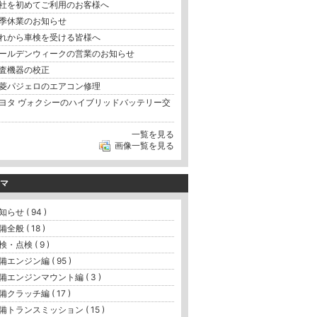
社を初めてご利用のお客様へ
季休業のお知らせ
れから車検を受ける皆様へ
ールデンウィークの営業のお知らせ
査機器の校正
菱パジェロのエアコン修理
ヨタ ヴォクシーのハイブリッドバッテリー交
一覧を見る
画像一覧を見る
マ
知らせ ( 94 )
備全般 ( 18 )
検・点検 ( 9 )
備エンジン編 ( 95 )
備エンジンマウント編 ( 3 )
備クラッチ編 ( 17 )
備トランスミッション ( 15 )