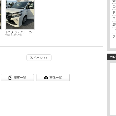
登
ご挨
ド
ス
趣味
日常
トヨタ ヴォクシーのハイブリッドバッテリー交換
2024-12-28
ブロ
カレ
次ページ
>>
記事一覧
画像一覧