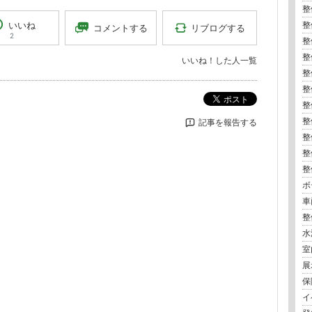
整
いいね
整
リブログする
コメントする
2
整
整
いいね！した人一覧
整
整
ポスト
整
整
記事を報告する
整
整
整
ボ
車
整
水
室
展
保険
イ