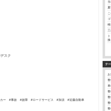
当
夏
こ
ゴ
検
三
ト
換
用デスク
テー
お
整
車
整
整
ッカー
#事故
#故障
#ロードサービス
#加須
#近藤自動車
整
整