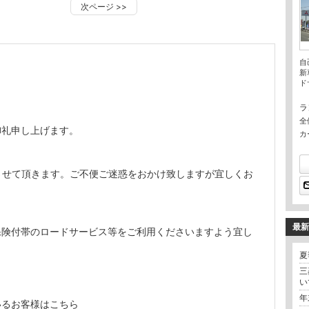
次ページ
>>
自
新
ド
ラ
全
御礼申し上げます。
カ
とさせて頂きます。ご不便ご迷惑をおかけ致しますが宜しくお
最新
保険付帯のロードサービス等をご利用くださいますよう宜し
夏
三
い
年
いるお客様はこちら