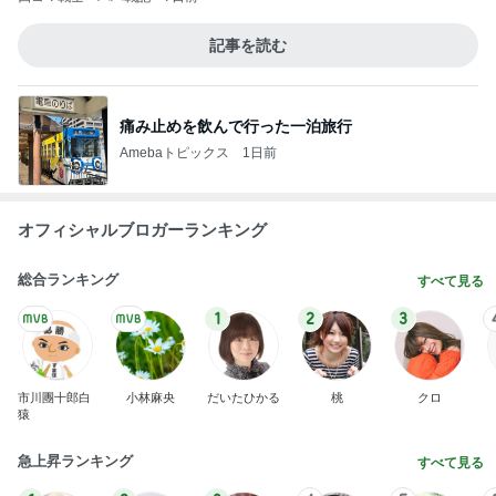
記事を読む
痛み止めを飲んで行った一泊旅行
Amebaトピックス
1日前
オフィシャルブロガーランキング
総合ランキング
すべて見る
1
2
3
市川團十郎白
小林麻央
だいたひかる
桃
クロ
猿
急上昇ランキング
すべて見る