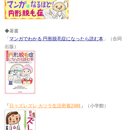
◆著書
「
マンガでわかる 円形脱毛症になったら読む本
」（合同
出版）
「
日々ズレズレ カツラ生活密着24時
」
（小学館）