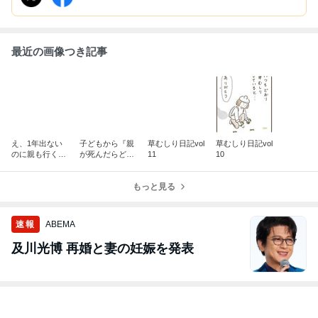
最近の画像つき記事
え、1年出ない
子どもから『親
草むしり日記vol
草むしり日記vol
のに親も行く
が死んだらどう
11
10
の？文化部民が
するの？』と言
見た運動部の熱
われた朝
量
もっと見る
速報
ABEMA
及川光博 再婚と妻の妊娠を発表