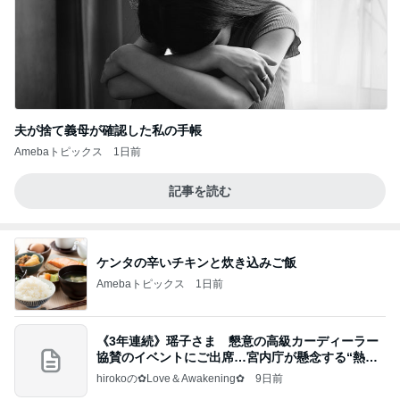
夫が捨て義母が確認した私の手帳
Amebaトピックス
1日前
記事を読む
ケンタの辛いチキンと炊き込みご飯
Amebaトピックス
1日前
《3年連続》瑶子さま 懇意の高級カーディーラー
協賛のイベントにご出席…宮内庁が懸念する“熱心
すぎ
hirokoの✿Love＆Awakening✿
9日前