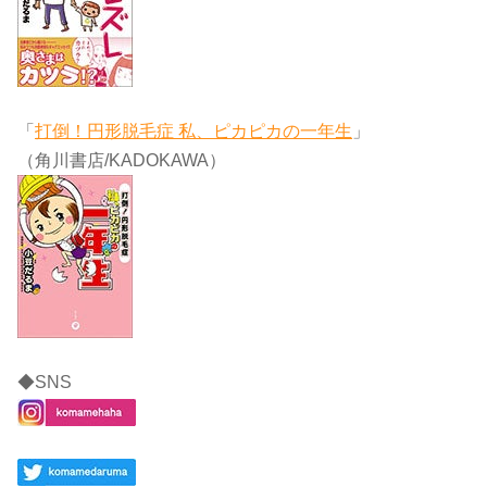
「
打倒！円形脱毛症 私、ピカピカの一年生
」
（角川書店/KADOKAWA）
◆SNS