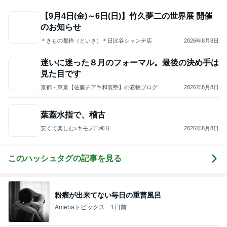
【9月4日(金)～6日(日)】竹久夢二の世界展 開催
のお知らせ
＊きもの都粋（といき）＊日比谷シャンテ店
2026年8月8日
迷いに迷った８月のフォーマル。最後の決め手は
見た目です
京都・東京【佐藤チアキ和装塾】の着物ブログ
2026年8月8日
葉蓋水指で、稽古
安くて楽しむ♪キモノ日和り
2026年8月8日
このハッシュタグの記事を見る
粉瘤が出来てない毎日の重曹風呂
Amebaトピックス
1日前