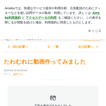
たわむれに動画作ってみました | 小豆だるまオフィシャルブロ
グ「トコちゃんとパーマとカツラ」Powered by Ameba
アプリをダウンロードして
ブログの更新通知
を受け取りまし
開く
ょう。
小豆だるまオフィシャルブログ「トコちゃん
フォロー
とパーマとカツラ」
前の記事へ
一覧
次の記事へ
たわむれに動画作ってみました
2024-06-13 00:30:44
テーマ：
gifアニメ
広告を表示できませんでした