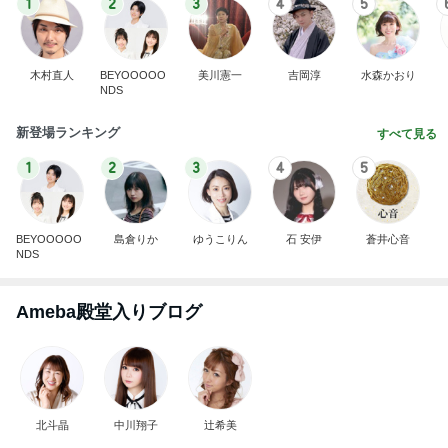
1
2
3
4
5
木村直人
BEYOOOOO
美川憲一
吉岡淳
水森かおり
NDS
新登場ランキング
すべて見る
1
2
3
4
5
BEYOOOOO
島倉りか
ゆうこりん
石 安伊
蒼井心音
NDS
Ameba殿堂入りブログ
北斗晶
中川翔子
辻希美