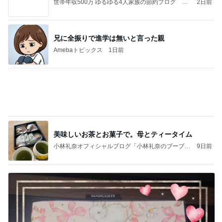
世帯年収500万 ゆるゆる4人家族の節約ブログ 〜
2日前
ケチ旦那と金銭感覚マヒ嫁の日々〜
兄に全振りで進学は無いと言った親
Amebaトピックス
1日前
美味しいお茶とお菓子で。母とティータイム
小林礼奈オフィシャルブログ「小林礼奈のブーブー
9日前
ブログ」Powered by Ameba