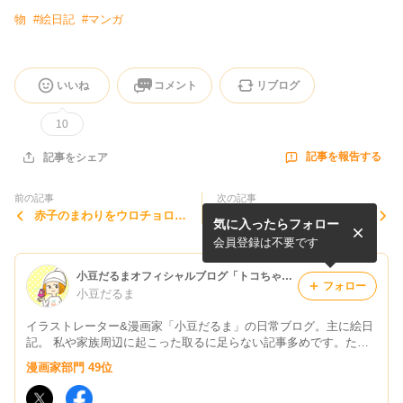
物
#
絵日記
#
マンガ
いいね
コメント
リブログ
10
記事を報告する
記事をシェア
前の記事
次の記事
赤子のまわりをウロチョロす
はじめての人
気に入ったらフォロー
るだるま
会員登録は不要です
小豆だるまオフィシャルブログ「トコちゃんとパーマとカツラ」Powered by Ameba
フォロー
小豆だるま
イラストレーター&漫画家「小豆だるま」の日常ブログ。主に絵日
記。 私や家族周辺に起こった取るに足らない記事多めです。ただ
今、着物とほら貝にはまり中
漫画家部門 49位