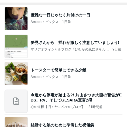
優雅な一日じゃなく片付けの一日
Amebaトピックス
1日前
夢見さんから 揺れが激しく注意していましょう❗️
マリアオフィシャルブログ「ひむかの風にさそわれ
9日前
て」Powered by Ameba
トースターで簡単にできる夕飯
Amebaトピックス
1日前
今週から停電が始まる?! 片山さつき大臣の警告がE
BS、RV、そしてGESARA宣言が⁈
心の道標【旧：ヤ～ベェのブログ】
21時間前
結婚する娘のために準備した祝儀袋