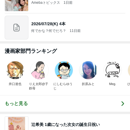
Amebaトピックス
1日前
2026/07/28(K) 4本
何でかな？何でだろ？
11日前
漫画家部門ランキング
井口達也
りえ太郎@子
にしむらゆう
折原みと
Meg.
鉄母
じ
もっと見る
辻希美 1歳になった次女の誕生日祝い