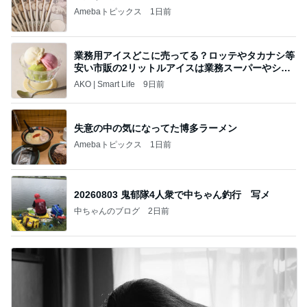
Amebaトピックス
1日前
業務用アイスどこに売ってる？ロッテやタカナシ等
安い市販の2リットルアイスは業務スーパーやシャ
トレ
AKO | Smart Life
9日前
失意の中の気になってた博多ラーメン
Amebaトピックス
1日前
20260803 鬼郁隊4人衆で中ちゃん釣行 写メ
中ちゃんのブログ
2日前