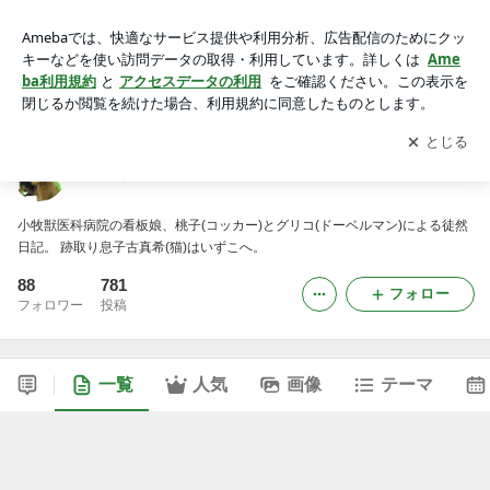
ももぐり日記
アプリをダウンロードして
ブログの更新通知
を受け取りまし
開く
ょう。
ももぐり日記
小牧獣医科病院の看板娘、桃子(コッカー)とグリコ(ドーベルマン)による徒然
日記。 跡取り息子古真希(猫)はいずこへ。
88
781
フォロー
フォロワー
投稿
一覧
人気
画像
テーマ