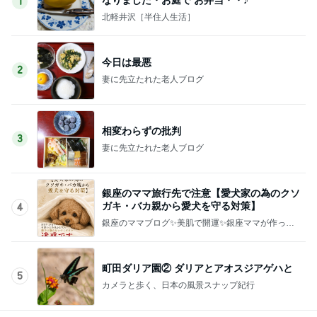
1
北軽井沢［半住人生活］
今日は最悪
2
妻に先立たれた老人ブログ
相変わらずの批判
3
妻に先立たれた老人ブログ
銀座のママ旅行先で注意【愛犬家の為のクソ
ガキ・バカ親から愛犬を守る対策】
4
銀座のママブログ✨美肌で開運✨銀座ママが作った
化粧品✨銀座クラブ高嶋25歳で開店✨高嶋りえ子
お着物でエルメス バーキン コーデ
町田ダリア園② ダリアとアオスジアゲハと
5
カメラと歩く、日本の風景スナップ紀行