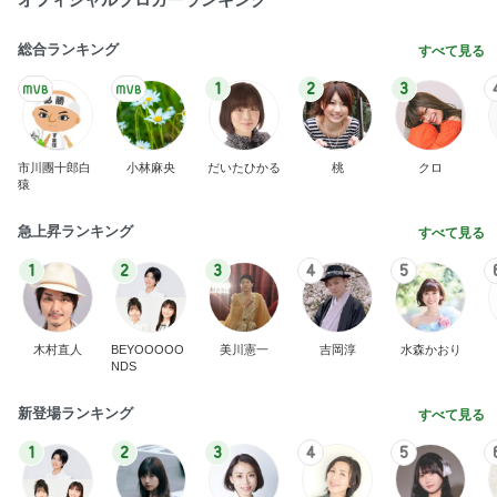
総合ランキング
すべて見る
1
2
3
市川團十郎白
小林麻央
だいたひかる
桃
クロ
猿
急上昇ランキング
すべて見る
1
2
3
4
5
木村直人
BEYOOOOO
美川憲一
吉岡淳
水森かおり
NDS
新登場ランキング
すべて見る
1
2
3
4
5