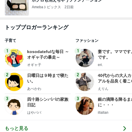
Amebaトピックス
2日前
トップブロガーランキング
子育て
ファッション
1
1
kosodatefulな毎日 ～
妻です。ママです
オギャ子の暴走～
です。
オギャ子
eri.
2
2
日曜日は９時まで寝た
40代からの大人
い。
アルを品良く着こ
ファッションブロ
あべかわ
えりん
3
3
四十路シンパパの家族
銀の滴降る降るま
日記
に・・・
はやパパ
illallan
もっと見る