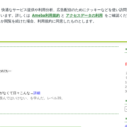
楽しめるピザ
新規登録
ログ
芸能人ブログ
人気ブログ
匍匐ぜんしん！～しとりで飲み歩き
プレゼント・・・はビール腹を超えて白髪まで！ヾ(^-^&#59;ヾあーそりゃそりゃ。匍
1
2
3
がなくて日々こんな→
詳細
羨んではいけない、を学んだ。レベル39。