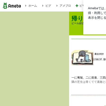
ピザハット810円で
ホーム
ピグ
アメブロ
帰り道は、匍匐ぜんしん！～しとりで飲み歩き
帰り道は、
ビール好きな未来への自分への
一に匍匐、二に前進、三四
隣の芝生は青くてて素敵と