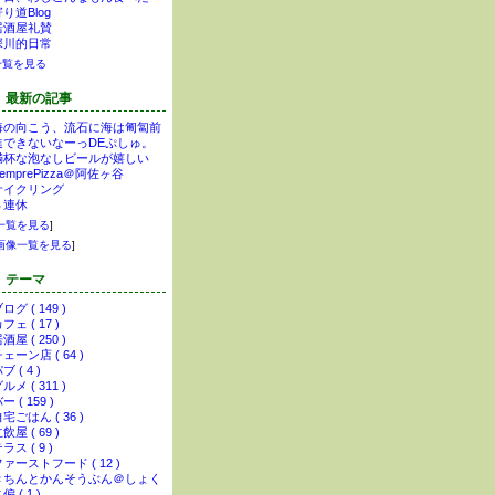
り道Blog
居酒屋礼賛
深川的日常
一覧を見る
最新の記事
海の向こう、流石に海は匍匐前
進できないなーっDEぷしゅ。
満杯な泡なしビールが嬉しい
SemprePizza＠阿佐ヶ谷
サイクリング
３連休
一覧を見る
]
画像一覧を見る
]
テーマ
ログ ( 149 )
フェ ( 17 )
酒屋 ( 250 )
ェーン店 ( 64 )
ブ ( 4 )
ルメ ( 311 )
ー ( 159 )
宅ごはん ( 36 )
飲屋 ( 69 )
ラス ( 9 )
ァーストフード ( 12 )
きちんとかんそうぶん＠しょく
偏 ( 1 )