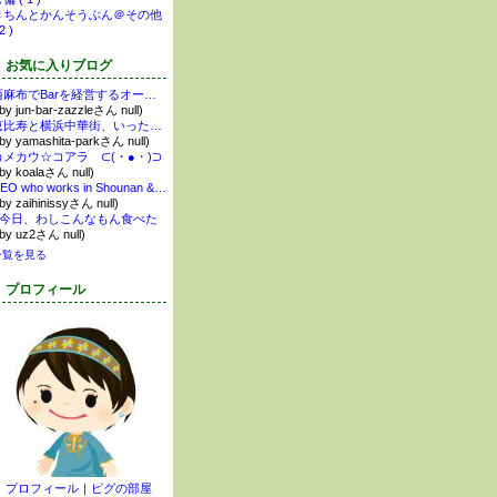
きちんとかんそうぶん＠その他
2 )
お気に入りブログ
西麻布でBarを経営するオーナー日記
 by jun-bar-zazzleさん null)
恵比寿と横浜中華街、いったりきたり。
 by yamashita-parkさん null)
カメカウ☆コアラ ⊂(・●・)⊃
 by koalaさん null)
CEO who works in Shounan & Yokohama & Tokyo.
 by zaihinissyさん null)
■今日、わしこんなもん食べた
 by uz2さん null)
一覧を見る
プロフィール
プロフィール
｜
ピグの部屋