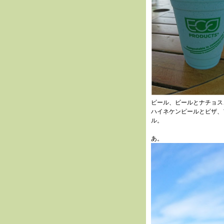
ビール、ビールとナチョス
ハイネケンピールとピザ、
ル。
あ。