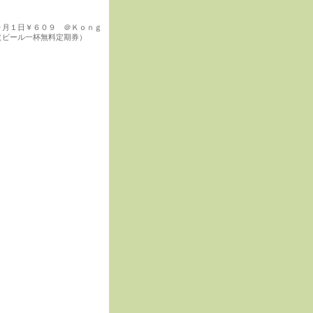
９月１日￥６０９ ＠Ｋｏｎｇ
（ビール一杯無料定期券）