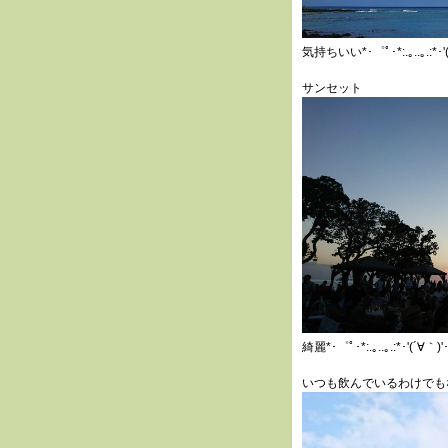
気持ちいい*･゜ﾟ･*:.｡..｡.:*･'(´∀
サンセット
綺麗*･゜ﾟ･*:.｡..｡.:*･'(´∀｀)'･*
いつも飲んでいるわけでも