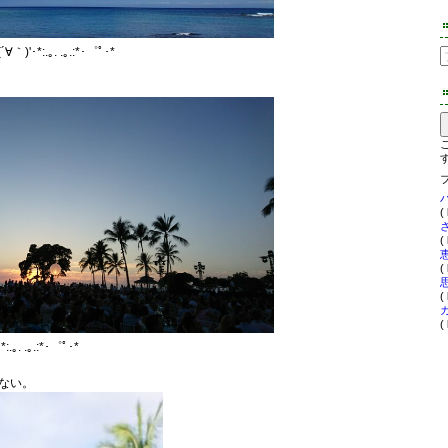
｀)'･*:.｡. .｡.:*･゜ﾟ･*
(
(
(
(
(
:.｡. .｡.:*･゜ﾟ･*
ない。