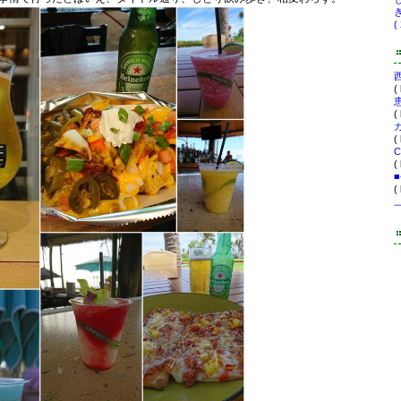
( 
(
(
(
(
(