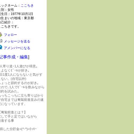
ニックネーム：
ここちき
性別：
女性
誕生日：
1977年10月1日
お住まいの地域：
東京都
自己紹介：
ここちきです。
フォロー
メッセージを送る
アメンバーになる
記事作成・編集
]
1人寄り道･1人遊びが得意｡
こよなくﾋﾞｰﾙが好き｡
1日1度1人にならないと気がす
まない。(自宅以外)
ちょっと節約するのが好き｡
なので､1人でﾋﾞｰﾙを飲みながら
節約を試みた。
あっちこっちに立ち寄りばかり
で自宅までは匍匐前進並みの速
度になっています。
【匍匐前進とは？】
伏して手と足ではいながら
前進する事
得した分貯金<(^-^)>ﾗｯｷｰ