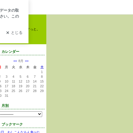
イン
匐前進、つづいてまーすっと。
カレンダー
<<
8月
>>
日
月
火
水
木
金
土
1
2
3
4
5
6
7
8
9
10
11
12
13
14
15
6
17
18
19
20
21
22
3
24
25
26
27
28
29
0
31
月別
ブックマーク
今日、わしこんなもん食べた