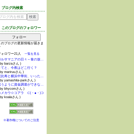
ブログ内検索
このブログのフォロワー
フォロー
このブログの更新情報が届きま
す
フォロワー21人
一覧を見る
バルサマニアの日々～食の放浪記～
 by barzaさん )
さてと、今夜はどこ行く？
 by mariruuさん )
恵比寿と横浜中華街、いったりきたり。
 by yamashita-parkさん )
思うように資金調達ができない方へ
 by bhycomさん )
カメカウ☆コアラ ⊂(・●・)⊃
 by koalaさん )
※著作権についてのご注意