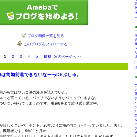
寄
ブログ画像一覧を見る
このブログをフォローする
1
|
2
|
3
|
4
|
5
|
最初
次のページへ
>>
[
[
海は匍匐前進できないなーっDEぷしゅ。
ブ
カ
前から実はワカコ酒の漫画を読んでいた。
居
ゅっと言っている、パクリでないようなパクっているよな。
チ
パ
ついつい移ってしまうのです、現在8巻まで繰り返し愛読中。
グ
バ
自
立
テ
が珍しく？いや、ホント、20年ぶりに海の向こうへ行っていました、夫と。
フ
、既婚者です、9年11ヶ月ｗ
事情で行ったとはいえ、タイトル通り、しとり飲み歩き、相変わらず。
じ