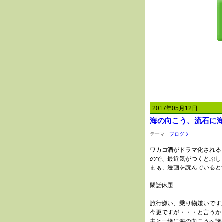
2017年05月12日
海の向こう、流石に
テーマ：
ブログ
ワカコ酒がドラマ化される
ので、最近気がつくとぷし
まぁ、漫画を読んでいると
閑話休題
旅行嫌い、乗り物嫌いです
今更ですが・・・と言うか
夫と一緒に海の向こうへ諸