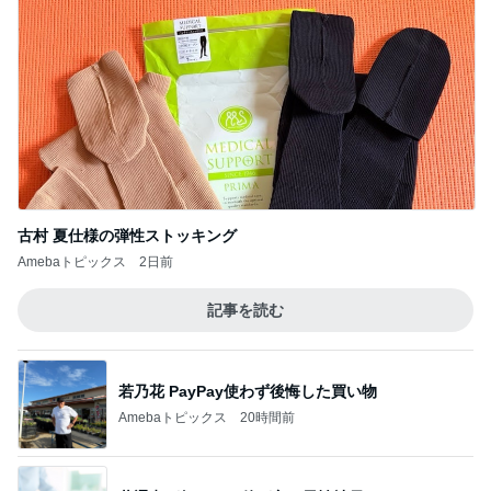
オーダー
4
☆やまあこ☆さんのディズニー日記
ディズニーストアのトロピカルズートピアグ
ッズ買ってきたー！
5
「吉田さんちのファミリー日記」Powered by Ame
ba 吉田さんファミリーオフィシャルブログ
このジャンルの記事をもっと見る
神がかってる掃除機
Amebaトピックス
20時間前
天気が良い日に寝室の大物洗濯
Amebaトピックス
1日前