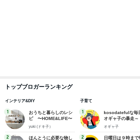
か持たない暮らし◆Ke
い。
ep Life Simple◆〜イ
yukiko
あべかわ
ンテリアのきろく〜
3
3
１００均・カルディ大
四十路シンパパの
好き！食いしん坊☆き
日記
らりん☆のブログ
☆きらりん☆
はやパパ
もっと見る
完成したこだわりの本革バッグ
Amebaトピックス
24時間前
夫の土産のずっしり重みがある梨
Amebaトピックス
1日前
診察代の節約になる3ヶ月分の薬