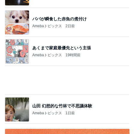
Amebaトピックス
1日前
ジャンル人気記事ランキング
ディズニーレポ
マリーアントワネット展を監修してるロンド
ンV＆A博物館のセンスの良すぎるお土産！
1
キャラクター大好き！コロ助の2回目ロンドン生活
にっき★
なんて日だ！ジェットコースターのように感
情がグルグルした昨日の出来事
2
遠方組さとかのディズニー沼日記
1955 東京ベイ by 星野リゾート夏メニューと
ハロウィンプラン発表！
3
「吉田さんちのファミリー日記」Powered by Ame
ba 吉田さんファミリーオフィシャルブログ
【TDS】スーベニアプレート狙いでまたまた