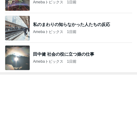
Amebaトピックス
1日前
私のまわりの知らなかった人たちの反応
Amebaトピックス
1日前
田中健 社会の役に立つ娘の仕事
Amebaトピックス
1日前
トップブロガーランキング
インテリア&DIY
子育て
1
1
おうちと暮らしのレシ
kosodatefulな毎
ピ 〜HOME&LIFE〜
オギャ子の暴走～
yuki (ドキ子）
オギャ子
2
2
ほんとうに必要な物し
日曜日は９時まで