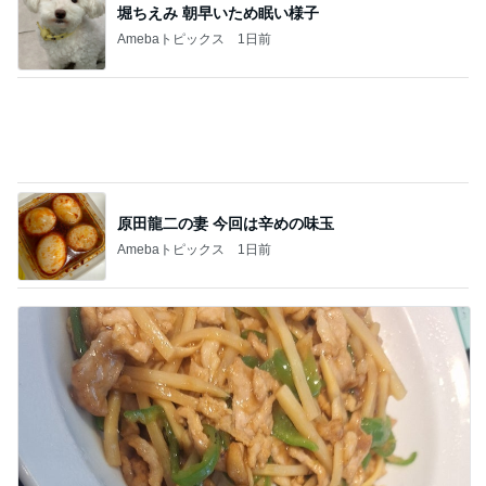
川崎希 長女と選んだ可愛いお守り
Amebaトピックス
22時間前
記事を読む
秋吉久美子 友人が開いた誕生祝い
Amebaトピックス
21時間前