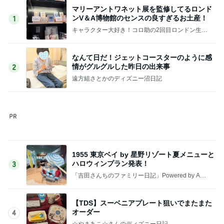
原田龍二の妻 今回は辛めの味玉
Amebaトピックス
1日前
親友の+100円のピーマンマシマシ
Amebaトピックス
1日前
記事を読む