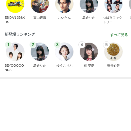
超あっさり風味の名物ポッサムランチ
Amebaトピックス
11時間前
記事を読む
娘との旅行で起きたハプニング
Amebaトピックス
1日前
パパが瞬食した赤魚の煮付け
Amebaトピックス
2日前