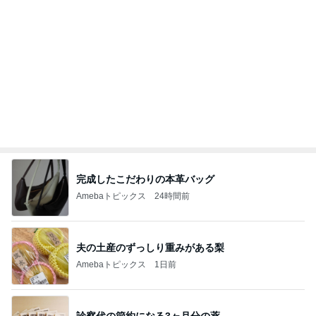
幸せすぎた唯一無二の鮪のテール
Amebaトピックス
2日前
記事を読む
オフィシャルブロガーランキング
総合ランキング
すべて見る
1
2
3
市川團十郎白
小林麻央
だいたひかる
桃
クロ
猿
急上昇ランキング
すべて見る
1
2
3
4
5