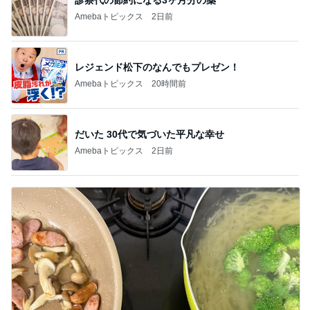
EBiDAN 39&Ki
高山善廣
こいたん
島倉りか
つばきファク
DS
トリー
新登場ランキング
すべて見る
1
2
3
4
5
BEYOOOOO
島倉りか
ゆうこりん
石 安伊
蒼井心音
NDS
芸能人・有名人ブログ TOPへ
神がかってる掃除機
Amebaトピックス
20時間前
決めて動けた日に自分を褒めること