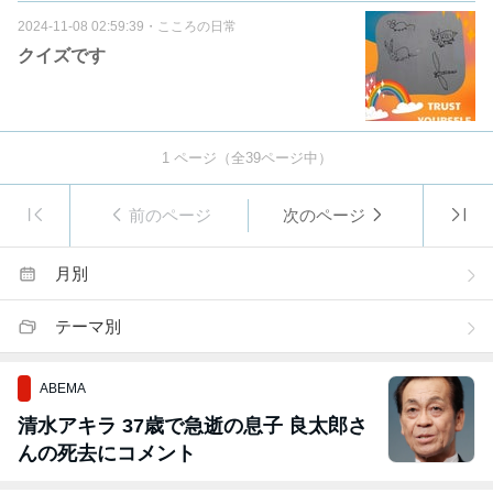
2024-11-08 02:59:39
・
こころの日常
クイズです
1
ページ（全
39
ページ中）
前のページ
次のページ
月別
テーマ別
ABEMA
清水アキラ 37歳で急逝の息子 良太郎さ
んの死去にコメント