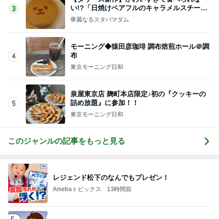
い!?「日焼けベアフルのキャラメルスチーム
3
ケーキ」を実食
華麗なるスタバマダム
モーニング◆猿田彦珈琲 調布焙煎ホール＠調
布
4
東京モーニング日和
泉屋東京店 麹町本店限定♪初の『クッキーの
詰め放題』に参加！！
5
東京モーニング日和
このジャンルの記事をもっと見る
レジェンド松下のなんでもプレゼン！
Amebaトピックス
13時間前