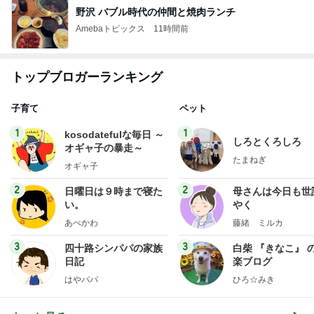
野沢 バブル時代の仲間と焼肉ランチ
Amebaトピックス
11時間前
トップブロガーランキング
子育て
ペット
1
1
kosodatefulな毎日 ～
しろとくろしろ
オギャ子の暴走～
たまねぎ
オギャ子
2
2
日曜日は９時まで寝た
母さんは今日も世
い。
やく
あべかわ
藤緒 ミルカ
3
3
四十路シンパパの家族
白柴 『きなこ』 
日記
楽ブログ
はやパパ
ひろ☆みき