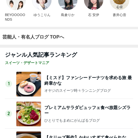
BEYOOOOO
ゆうこりん
島倉りか
石 安伊
蒼井心音
NDS
芸能人・有名人ブログ TOPへ
ジャンル人気記事ランキング
スイーツ・デザートマニア
【ミスド】ファンシードーナツを求める旅 最
終章かな
1
オヤジのスイーツ時々ランニングブログ
プレミアムサラダビュッフェ食べ放題シズラ
ー
2
ひとりでもまめにがんばるブログ
【タリーズ新作】かわいすぎて食べられな