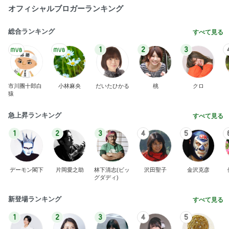
オフィシャルブロガーランキング
総合ランキング
すべて見る
1
2
3
市川團十郎白
小林麻央
だいたひかる
桃
クロ
猿
急上昇ランキング
すべて見る
1
2
3
4
5
デーモン閣下
片岡愛之助
林下清志(ビッ
沢田聖子
金沢克彦
グダディ)
新登場ランキング
すべて見る
1
2
3
4
5