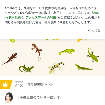
♪小磯里奈のでいりーぼいす♪
アプリをダウンロードして
ブログの更新通知
を受け取りまし
開く
ょう。
ranking
その他職業ジャンル
418
♪小磯里奈のでいりーぼいす♪