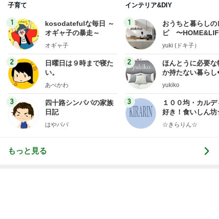
義母からのお祓いした水が8箱
Amebaトピックス
1日前
水森かおり 早起きし見に行った絶景
Amebaトピックス
1日前
次世代掃除機がやってきた！！
Amebaトピックス
17時間前
やっとグーができるようになった手
Amebaトピックス
1日前