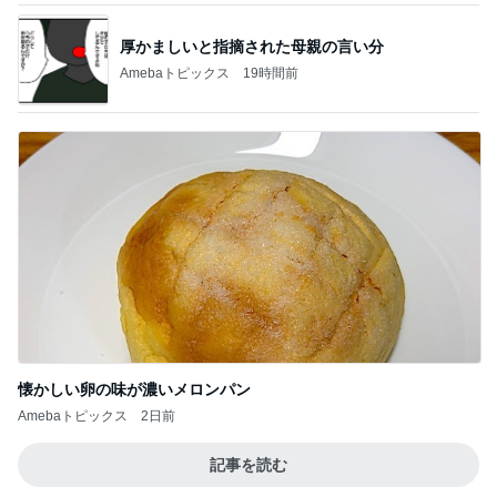
Amebaトピックス
2日前
記事を読む
物欲が爆裂して楽しめた買い物
Amebaトピックス
24時間前
ジャンル人気記事ランキング
ディズニーレポ
モアナと伝説の海（実写版）観てきた感想
（感想でネタバレあり）
1
「吉田さんちのファミリー日記」Powered by Ame
ba 吉田さんファミリーオフィシャルブログ
戦いだった！イギリスから参戦LITTC✖️LINK
しまむらディズニーコラボ！ダッフィー新商
2
品の話
キャラクター大好き！コロ助の2回目ロンドン生活