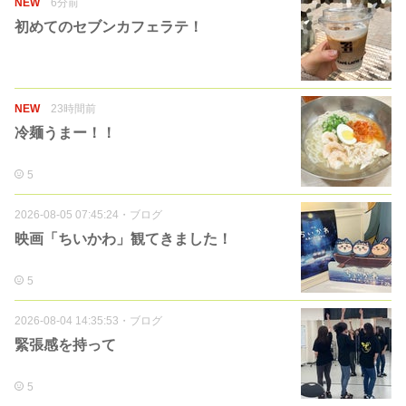
NEW
6分前
初めてのセブンカフェラテ！
NEW
23時間前
冷麺うまー！！
5
2026-08-05 07:45:24
・
ブログ
映画「ちいかわ」観てきました！
5
2026-08-04 14:35:53
・
ブログ
緊張感を持って
5