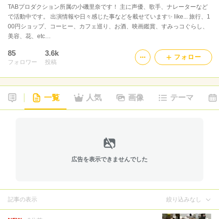
TABプロダクション所属の小磯里奈です！ 主に声優、歌手、ナレーターなど
で活動中です。 出演情報や日々感じた事などを載せています✨ like... 旅行、1
00円ショップ、コーヒー、カフェ巡り、お酒、映画鑑賞、すみっコぐらし、
美容、花、etc…
85
3.6k
フォロー
フォロワー
投稿
一覧
人気
画像
テーマ
広告を表示できませんでした
記事の表示
絞り込みなし