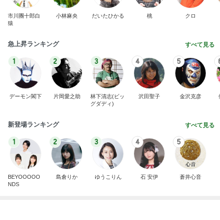
神がかってる掃除機
Amebaトピックス
17時間前
義母への連絡が必須だった理由
Amebaトピックス
2日前
モト冬樹 帰宅後の愛犬たちの様子
Amebaトピックス
1日前
計算された美味しさの和出汁カレー
Amebaトピックス
1日前
暑い日の仕事と自分と嫁の体調