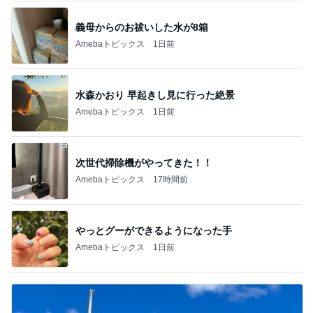
市川團十郎白
小林麻央
だいたひかる
桃
クロ
猿
急上昇ランキング
すべて見る
1
2
3
4
5
デーモン閣下
片岡愛之助
林下清志(ビッ
沢田聖子
金沢克彦
グダディ)
新登場ランキング
すべて見る
1
2
3
4
5
BEYOOOOO
島倉りか
ゆうこりん
石 安伊
蒼井心音
NDS