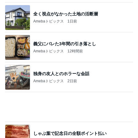
にっき★
【読者さんのひとりごと】キャストの質が…
3
マカロンのclub disney♡
いろんなキャラクターのいるバディTシャ
ツ、おすすめです！
4
「吉田さんちのファミリー日記」Powered by Ame
ba 吉田さんファミリーオフィシャルブログ
〜新横浜駅をぶらり〜
5
☆やまあこ☆さんのディズニー日記
このジャンルの記事をもっと見る
次世代掃除機がやってきた！！
Amebaトピックス
17時間前