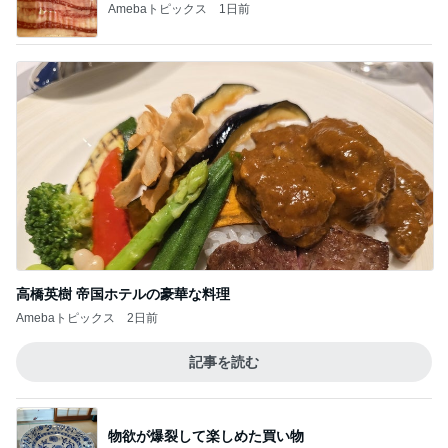
焼肉きんぐで暴食し増えた500g
Amebaトピックス
1日前
美優 忘れていた圧縮ポーチの機能
Amebaトピックス
1日前
すごい剣幕で私に訴えてきた患者
Amebaトピックス
9時間前
梅干しでまさかの失敗した学童弁当