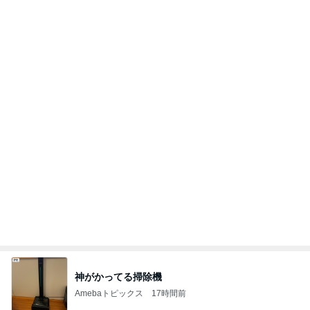
小川菜摘 可愛いピンクと黄色の花
Amebaトピックス
1日前
原田龍二 天気に恵まれた岩手ロケ
Amebaトピックス
1日前
注目度抜群だった運営再開の発表
Amebaトピックス
22時間前
夫婦喧嘩でマザコンを自白した夫弟
Amebaトピックス
1日前