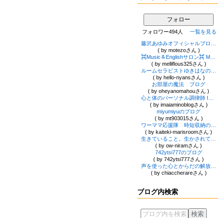
フォロー
フォロワー494人
一覧を見る
藤沢あゆみオフィシャルブログ Powered by Ameba
( by motezoさん )
⌘Music＆Englishサロン⌘ Mellifluous 〜メリフリュアス〜
( by melliflous325さん )
ルームセラピストゆきはなのブログ
( by hello-nyansさん )
お部屋の魔法 ブログ
( by oheyanomahouさん )
心と体のパーソナル調律師 Imaiami
( by imaiaminoblogさん )
miyumiyuのブログ
( by mt903015さん )
ワーママ応援隊 時短収納のプロ 小宮 真理 オフィシャルブログ
( by kaiteki-marisroomさん )
生きていること。生かされていること。生きていくこと。
( by ow-niramさん )
742ytsi777のブログ
( by 742ytsi777さん )
声を使った心とからだの解放ワーク”たまふる®”
( by chiaccherareさん )
ブログ内検索