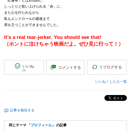
「紅蓮華」とは対照的に
しっとりと歌い上げられる「炎」に、
また心を打たれながら
私もエンドロールの最後まで
席を立つことができませんでした。
It's a real tear-jerker. You should see that!
（ホントに泣けちゃう映画だよ。ぜひ見に行って！）
いいね
リブログする
コメントする
26
いいね！した人一覧
ポスト
記事を報告する
同じテーマ 「
プロフィール
」 の記事