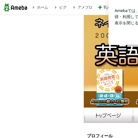
乳がんと思った結果
ホーム
ピグ
アメブロ
英語発音練習 【ネイティブ発音になる！】 教室 講座 サイト 小
プロフィール