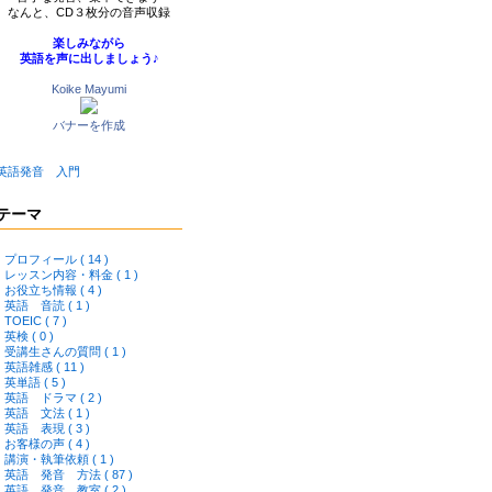
なんと、CD３枚分の音声収録
楽しみながら
英語を声に出しましょう♪
Koike Mayumi
バナーを作成
英語発音 入門
テーマ
プロフィール ( 14 )
レッスン内容・料金 ( 1 )
お役立ち情報 ( 4 )
英語 音読 ( 1 )
TOEIC ( 7 )
英検 ( 0 )
受講生さんの質問 ( 1 )
英語雑感 ( 11 )
英単語 ( 5 )
英語 ドラマ ( 2 )
英語 文法 ( 1 )
英語 表現 ( 3 )
お客様の声 ( 4 )
講演・執筆依頼 ( 1 )
英語 発音 方法 ( 87 )
英語 発音 教室 ( 2 )