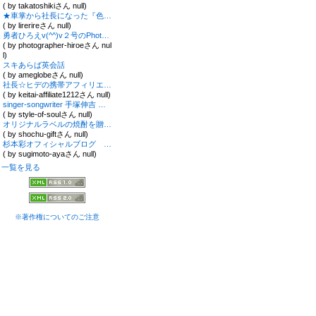
( by takatoshikiさん null)
★車掌から社長になった『色彩コンダクター』★あなた色の人生を道案内する色彩心理学講師・リールリール★
( by lirerireさん null)
勇者ひろえv(^^)v２号のPhotographerな日々
( by photographer-hiroeさん nul
l)
スキあらば英会話
( by ameglobeさん null)
社長☆ヒデの携帯アフィリエイト戦略
( by keitai-affiliate1212さん null)
singer-songwriter 手塚伸吉 の ひとりごと
( by style-of-soulさん null)
オリジナルラベルの焼酎を贈ろう オリラベ焼酎
( by shochu-giftさん null)
杉本彩オフィシャルブログ 杉本彩のBeauty ブログ Powered by Ameba
( by sugimoto-ayaさん null)
一覧を見る
※著作権についてのご注意