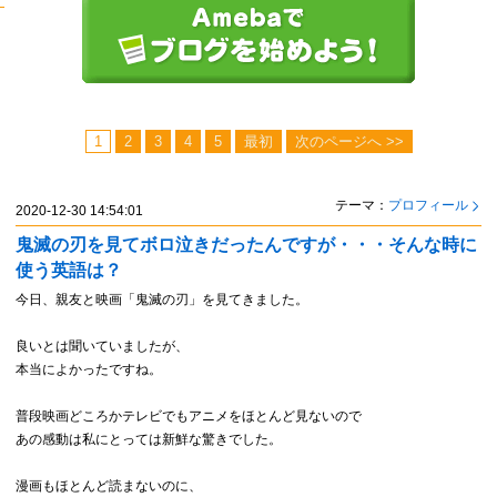
1
2
3
4
5
最初
次のページへ
>>
テーマ：
プロフィール
2020-12-30 14:54:01
鬼滅の刃を見てボロ泣きだったんですが・・・そんな時に
使う英語は？
今日、親友と映画「鬼滅の刃」を見てきました。
良いとは聞いていましたが、
本当によかったですね。
普段映画どころかテレビでもアニメをほとんど見ないので
あの感動は私にとっては新鮮な驚きでした。
漫画もほとんど読まないのに、