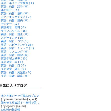
英語 ネイティブ発音 ( 1 )
英語 発音 記号 ( 0 )
本の紹介 ( 14 )
英語 発音 無料 ( 0 )
スピーキング英文法 ( 7 )
英語 発音 筋肉 ( 0 )
セミナー ( 17 )
英語発音 無料 ( 0 )
ライフスタイル ( 15 )
英語 発音 矯正 ( 0 )
スピーキング ( 16 )
英語 発音 コツ ( 1 )
英語 スピーキング ( 19 )
英語 発音 チェック ( 0 )
英語 リスニング ( 6 )
英語 発音 練習 ( 6 )
英語学習と効率 ( 13 )
英語発音 本 ( 1 )
英語 発音 口 ( 0 )
英語発音 矯正 ( 0 )
英語 発音 周波数 ( 0 )
英語 発音 講座 ( 9 )
お気に入りブログ
布と本革のバッグ職人のブログ
( by tatuki-mahorobaさん null)
驚かせる英会話！～無料で習得できる英語上達ブログ
( by egclearさん null)
todo08の雑記帳