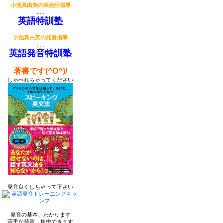
小池真由美の英会話指導
↓↓↓
英語特訓塾
小池真由美の発音指導
↓↓↓
英語発音特訓塾
著書です(^O^)/
しゃべれちゃってください
発音良くしちゃって下さい
発音の基本、わかります
苦手な発音、集中できます