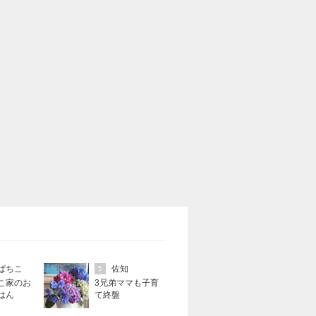
ぱちこ
佐知
5
こ家のお
3兄弟ママも子育
はん
て終盤