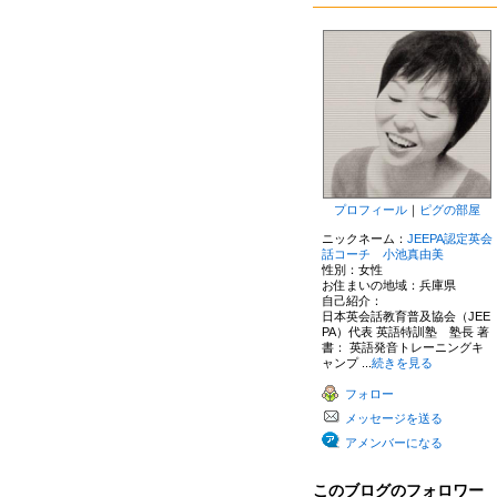
プロフィール
｜
ピグの部屋
ニックネーム：
JEEPA認定英会
話コーチ 小池真由美
性別：
女性
お住まいの地域：
兵庫県
自己紹介：
日本英会話教育普及協会（JEE
PA）代表 英語特訓塾 塾長 著
書： 英語発音トレーニングキ
ャンプ ...
続きを見る
フォロー
メッセージを送る
アメンバーになる
このブログのフォロワー