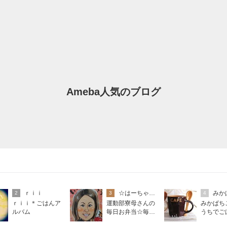
Ameba人気のブログ
ｒｉｉ
☆はーちゃん☆
みか
2
3
4
ｒｉｉ＊ごはんア
運動部寮母さんの
みかぱち
ルバム
毎日お弁当☆毎日
うちでご
ごはん☆