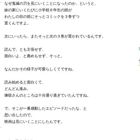
なぜ鬼滅の刃を見にいくことになったのか、というと、
妹の家にいくたびに小学校６年生の姪が
わたしの目の前にそっとコミックを３巻ずつ
置くんですよ。
次にいったら、またそっと次の３巻が置かれているんです。
読んで、とも主張せず、
面白いよ、と薦めもせず、そっと。
なんだかその様子が可愛らしくてですね。
読み始めると面白くて、
どんどん進み、
煉獄さんのところは十分通り過ぎていたんですね。
で、そこが一番感動したエピソードだったな、と
思い出したので、
映画は見にいくことにしたんです。