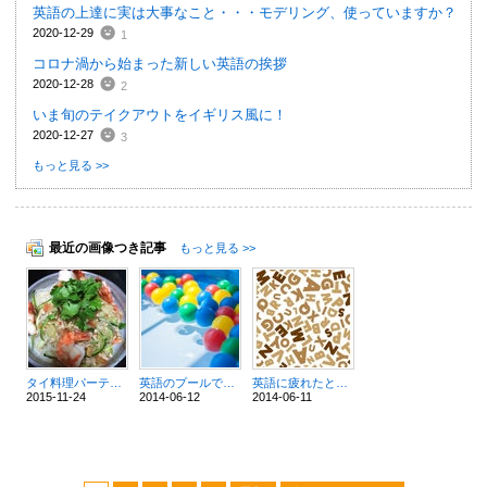
英語の上達に実は大事なこと・・・モデリング、使っていますか？
2020-12-29
1
コロナ渦から始まった新しい英語の挨拶
2020-12-28
2
いま旬のテイクアウトをイギリス風に！
2020-12-27
3
もっと見る >>
最近の画像つき記事
もっと見る >>
タイ料理パーティ Thai food party
英語のプールで溺れないために
英語に疲れたときの私のリハビリ
2015-11-24
2014-06-12
2014-06-11