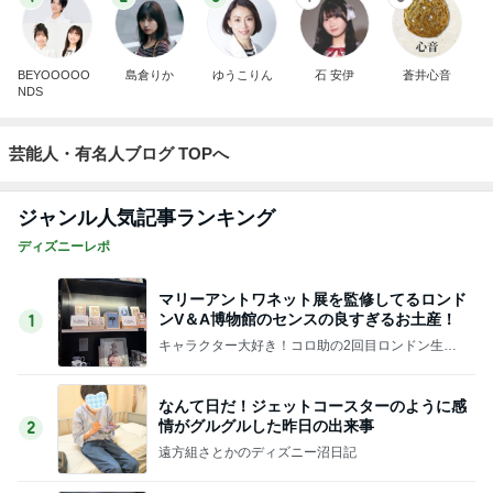
BEYOOOOO
島倉りか
ゆうこりん
石 安伊
蒼井心音
NDS
芸能人・有名人ブログ TOPへ
ジャンル人気記事ランキング
ディズニーレポ
マリーアントワネット展を監修してるロンド
ンV＆A博物館のセンスの良すぎるお土産！
1
キャラクター大好き！コロ助の2回目ロンドン生活
にっき★
なんて日だ！ジェットコースターのように感
情がグルグルした昨日の出来事
2
遠方組さとかのディズニー沼日記