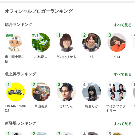
オフィシャルブロガーランキング
総合ランキング
すべて見る
1
2
3
市川團十郎白
小林麻央
だいたひかる
桃
クロ
猿
急上昇ランキング
すべて見る
1
2
3
4
5
EBiDAN 39&Ki
高山善廣
こいたん
島倉りか
つばきファク
DS
トリー
新登場ランキング
すべて見る
1
2
3
4
5