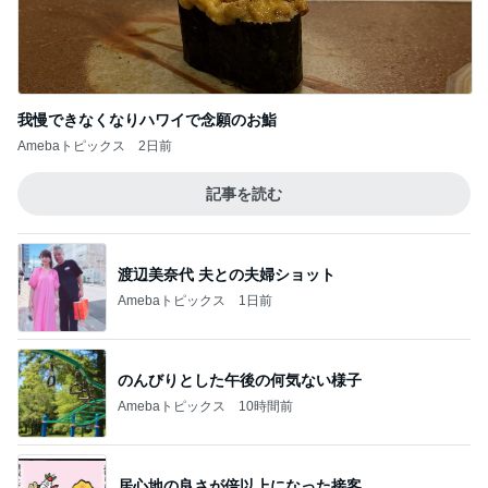
我慢できなくなりハワイで念願のお鮨
Amebaトピックス
2日前
記事を読む
渡辺美奈代 夫との夫婦ショット
Amebaトピックス
1日前
のんびりとした午後の何気ない様子
Amebaトピックス
10時間前
居心地の良さが倍以上になった接客