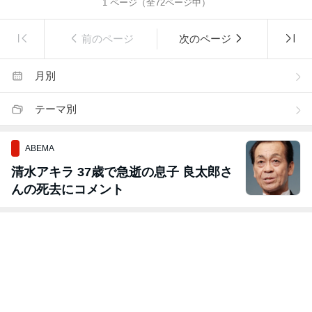
1
ページ（全
72
ページ中）
前のページ
次のページ
月別
テーマ別
ABEMA
清水アキラ 37歳で急逝の息子 良太郎さ
んの死去にコメント