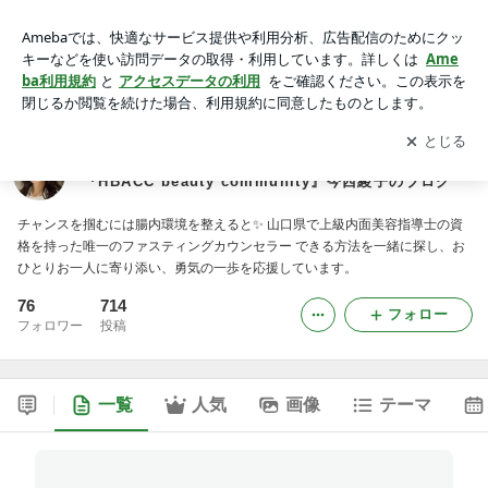
【山口県宇部市】ファスティング 上級内面美容指導士『HBA
CC beauty community』今西綾子のブログ
アプリをダウンロードして
ブログの更新通知
を受け取りまし
開く
ょう。
【山口県宇部市】ファスティング 上級内面美容指導士
『HBACC beauty community』今西綾子のブログ
チャンスを掴むには腸内環境を整えると✨ 山口県で上級内面美容指導士の資
格を持った唯一のファスティングカウンセラー できる方法を一緒に探し、お
ひとりお一人に寄り添い、勇気の一歩を応援しています。
76
714
フォロー
フォロワー
投稿
一覧
人気
画像
テーマ