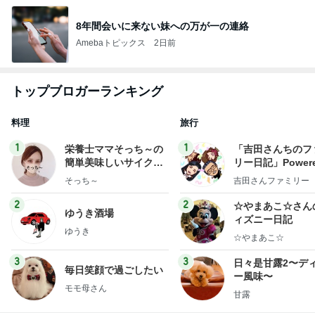
8年間会いに来ない妹への万が一の連絡
Amebaトピックス
2日前
トップブロガーランキング
料理
旅行
1
1
栄養士ママそっち～の
「吉田さんちのフ
簡単美味しいサイクル
リー日記」Powere
献立
y Ameba 吉田さ
そっち～
吉田さんファミリー
ミリーオフィシャ
ログ
2
2
☆やまあこ☆さん
ゆうき酒場
ィズニー日記
ゆうき
☆やまあこ☆
3
3
日々是甘露2〜デ
毎日笑顔で過ごしたい
ー風味〜
モモ母さん
甘露