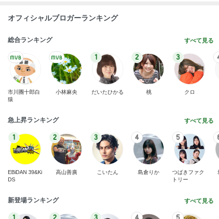
オフィシャルブロガーランキング
総合ランキング
すべて見る
1
2
3
市川團十郎白
小林麻央
だいたひかる
桃
クロ
猿
急上昇ランキング
すべて見る
1
2
3
4
5
EBiDAN 39&Ki
高山善廣
こいたん
島倉りか
つばきファク
DS
トリー
新登場ランキング
すべて見る
1
2
3
4
5