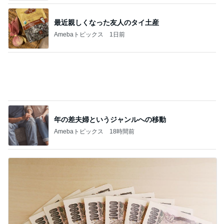
ヴァンクリ閉店で困るポイントの使い道
Amebaトピックス
10時間前
記事を読む
豚おろしそうめんのアレンジレシピ
Amebaトピックス
17時間前
神がかってる掃除機
Amebaトピックス
5時間前
子供達を第一優先にした上での了解
Amebaトピックス
10時間前