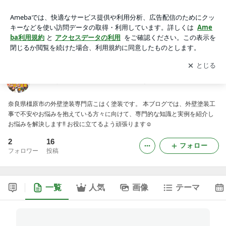
こはく塗装 外壁塗装のお悩みをスッキリ解決！！
アプリをダウンロードして
ブログの更新通知
を受け取りまし
開く
ょう。
こはく塗装 外壁塗装のお悩みをスッキリ解決！！
奈良県橿原市の外壁塗装専門店こはく塗装です。 本ブログでは、外壁塗装工
事で不安やお悩みを抱えている方々に向けて、専門的な知識と実例を紹介し
お悩みを解決します‼️ お役に立てるよう頑張ります☺️
2
16
フォロー
フォロワー
投稿
一覧
人気
画像
テーマ