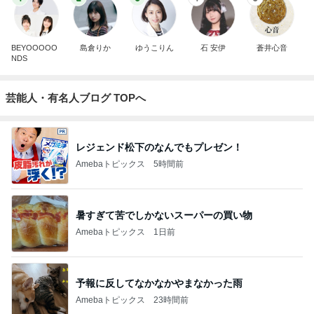
BEYOOOOO
島倉りか
ゆうこりん
石 安伊
蒼井心音
NDS
芸能人・有名人ブログ TOPへ
レジェンド松下のなんでもプレゼン！
Amebaトピックス
5時間前
暑すぎて苦でしかないスーパーの買い物
Amebaトピックス
1日前
予報に反してなかなかやまなかった雨
Amebaトピックス
23時間前