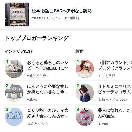
松本 歌謡曲BARへアポなし訪問
Amebaトピックス
13時間前
トップブロガーランキング
インテリア&DIY
美容
1
1
おうちと暮らしのレシ
（旧アカウント）
ピ 〜HOME&LIFE〜
ブログ【アラフォ
社売却セカンドラ
yuki (ドキ子）
エマの日記
フ】
2
2
ほんとうに必要な物し
リトルミニマリス
か持たない暮らし◆Ke
ビューティコラム 
ep Life Simple◆〜イ
little minimalist'
yukiko
あねっさ／anessa
ンテリアのきろく〜
uty colum
3
3
１００均・カルディ大
美人になれる、た
好き！食いしん坊☆き
んの魔法
らりん☆のブログ
☆きらりん☆
hiromi