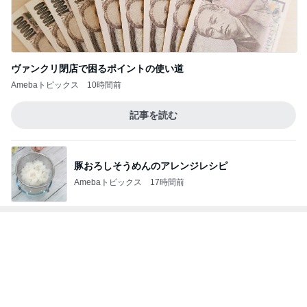
山田 幻想的な竹林で不思議体験
Amebaトピックス
2日前
手島優 夫出張で長期間ワンオペ
Amebaトピックス
11時間前
高橋英樹 胃腸に軽いあっさり朝食
Amebaトピックス
2日前