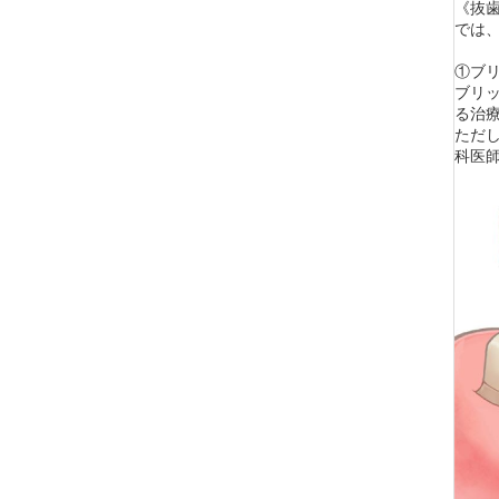
《抜
では
①ブ
ブリ
る治
ただ
科医