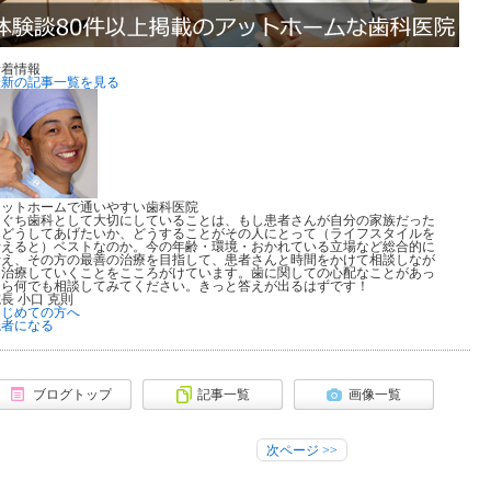
新着情報
最新の記事一覧を見る
アットホームで通いやすい歯科医院
こぐち歯科として大切にしていることは、もし患者さんが自分の家族だった
らどうしてあげたいか、どうすることがその人にとって（ライフスタイルを
考えると）ベストなのか。今の年齢・環境・おかれている立場など総合的に
考え、その方の最善の治療を目指して、患者さんと時間をかけて相談しなが
ら治療していくことをこころがけています。歯に関しての心配なことがあっ
たら何でも相談してみてください。きっと答えが出るはずです！
長 小口 克則
はじめての方へ
読者になる
ブログトップ
記事一覧
画像一覧
次ページ
>>