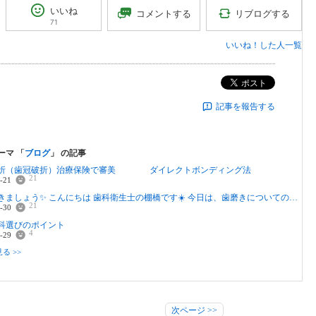
いいね
リブログする
コメントする
71
いいね！した人一覧
ポスト
記事を報告する
ーマ 「
ブログ
」 の記事
折（歯冠破折）治療保険で審美 ダイレクトボンディング法
21
-21
歯を磨きましょう✨ こんにちは 歯科衛生士の棚橋です☀️ 今日は、歯磨きについてのお話です。
21
-30
科選びのポイント
4
-29
る >>
次ページ
>>