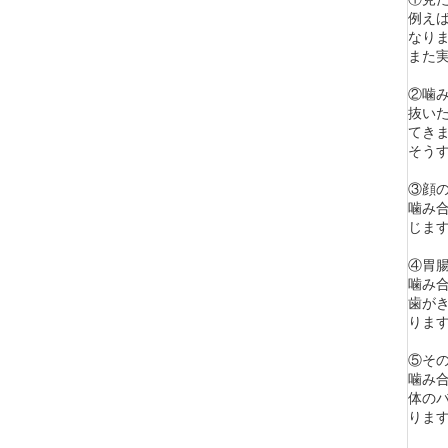
例え
なり
また
②噛
抜い
てき
そう
③顔
噛み
じま
④胃
噛み
歯が
りま
⑤そ
噛み
体の
りま