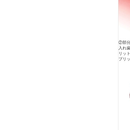
②部
入れ
リッ
ブリ