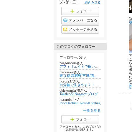
火・木・土...
続きを見る
フォロー
アメンバーになる
メッセージを送る
このブログのフォロワー
フォロワー:
58
人
naga-nocomさん
アフィリエイトで稼いで会社を辞めて自由を手に入れたナガーノの超実践的アフィリエイト講座
piacesakaiさん
東京都 武蔵野/三鷹/西東京/小金井エリア リトミック・ピアノ音楽教室ピアーチェ
院
ncydr237さん
自分軸で生きやすく！最短90日で思考変換！幸せを呼び込むプラス思考で諦めていた人生をリスタート‼/思考改善ナビゲーター若本ゆきえ
oblateangler78さん
Takahide2 Nagaoのブログ
riccarobinさん
Ricca Robin Color&Knotting
一覧を見る
フォロー
フォローすると、このブログの
更新情報が届きます。