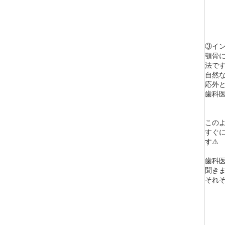
③イ
顎骨
法で
自然
応外
歯科
この
すぐ
す⚠️
歯科
聞き
それ