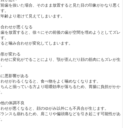
ば前歯を抜いた場合、そのまま放置すると見た目の印象がかなり悪く
ます。
実年齢より老けて見えてしまいます。
み合わせが悪くなる
た歯を放置すると、徐々にその前後の歯が空間を埋めようとしてズレ
ます。
すると噛み合わせが変化してしまいます。
の形が変わる
合わせに変化がでることにより、顎が歪んだり顔の筋肉にもズレが生
す。
腸に悪影響がある
合わせがわるくなると、食べ物をよく噛めなくなります。
きちんと揃っている方より咀嚼効率が落ちるため、胃腸に負担がかか
す。
の他の体調不良
合わせが悪くなると、顔のゆがみ以外にも不具合が生じます。
バランスも崩れるため、肩こりや偏頭痛などを引き起こす可能性があ
す。