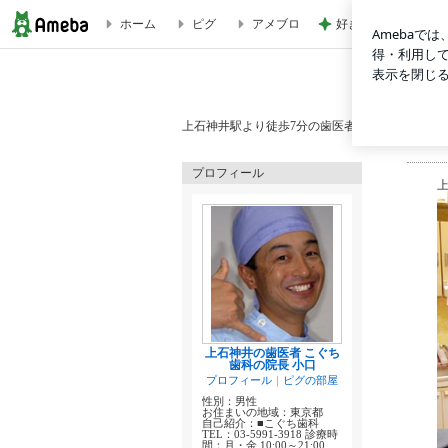
ホーム
ピグ
アメブロ
好きすぎるお茶と甘
上石神井の保険でできる審美治療が好評の歯医者 こぐち歯科
上石神井駅より徒歩7分の歯医者 こぐち歯科。練
プロフィール
上石神井の歯医者 こぐち
歯科の院長 小口
プロフィール
｜
ピグの部屋
性別：
男性
お住まいの地域：
東京都
自己紹介：■こぐち歯科
TEL：03-5991-3918 診療時
間：月・金 10:00～21:00