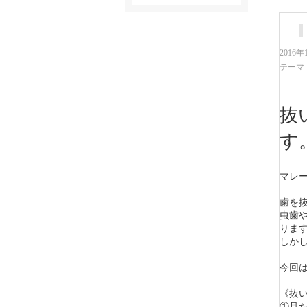
2016年
テーマ
抜
す
マレー
歯を
虫歯
りま
しか
今回
《抜
①見