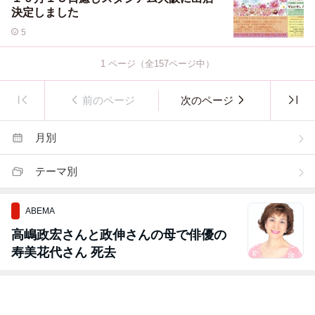
決定しました
5
1
ページ（全
157
ページ中）
前のページ
次のページ
月別
テーマ別
ABEMA
高嶋政宏さんと政伸さんの母で俳優の
寿美花代さん 死去