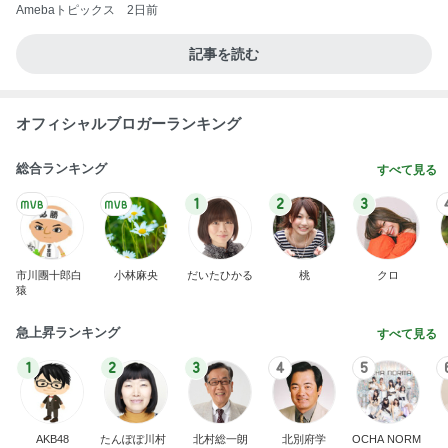
Amebaトピックス
2日前
記事を読む
オフィシャルブロガーランキング
総合ランキング
すべて見る
1
2
3
市川團十郎白
小林麻央
だいたひかる
桃
クロ
猿
急上昇ランキング
すべて見る
1
2
3
4
5
AKB48
たんぽぽ川村
北村総一朗
北別府学
OCHA NORM