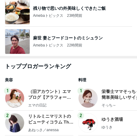
残り物で思いの外美味しくできたご飯
Amebaトピックス
23時間前
麻世 妻とフードコートのミシュラン
Amebaトピックス
22時間前
トップブロガーランキング
美容
料理
1
1
（旧アカウント）エマ
栄養士ママそっち
ブログ【アラフォー会
簡単美味しいサイ
社売却セカンドライ
献立
エマの日記
そっち～
フ】
2
2
リトルミニマリストの
ゆうき酒場
ビューティコラム The
ゆうき
little minimalist's bea
あねっさ／anessa
uty colum