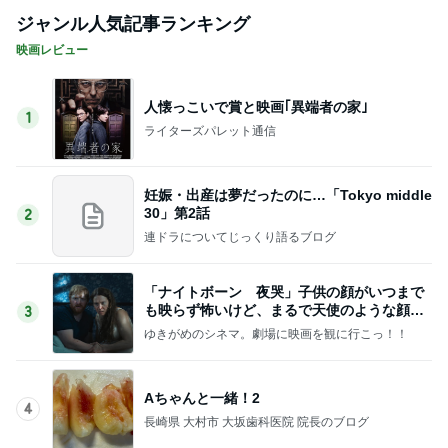
ジャンル人気記事ランキング
映画レビュー
人懐っこいで賞と映画｢異端者の家｣
1
ライターズパレット通信
妊娠・出産は夢だったのに…「Tokyo middle
30」第2話
2
連ドラについてじっくり語るブログ
「ナイトボーン 夜哭」子供の顔がいつまで
も映らず怖いけど、まるで天使のような顔の
3
赤ちゃんでした。
ゆきがめのシネマ。劇場に映画を観に行こっ！！
Aちゃんと一緒！2
4
長崎県 大村市 大坂歯科医院 院長のブログ