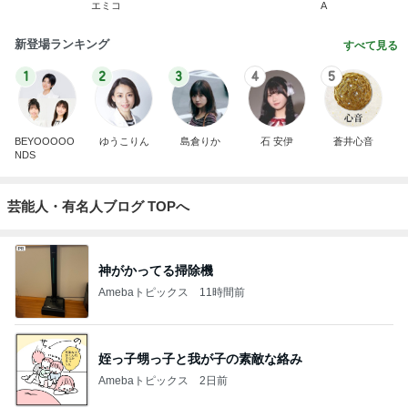
エミコ
A
新登場ランキング
すべて見る
1
2
3
4
5
BEYOOOOO
ゆうこりん
島倉りか
石 安伊
蒼井心音
NDS
芸能人・有名人ブログ TOPへ
神がかってる掃除機
Amebaトピックス
11時間前
姪っ子甥っ子と我が子の素敵な絡み
Amebaトピックス
2日前