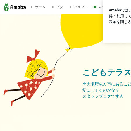
マックの激混みしそ
ホーム
ピグ
アメブロ
スタッフ日記 vol45 | こどもテラスだより
こどもテラ
☆大阪府枚方市にあるこ
切にしてるのかな？
スタッフブログです☆