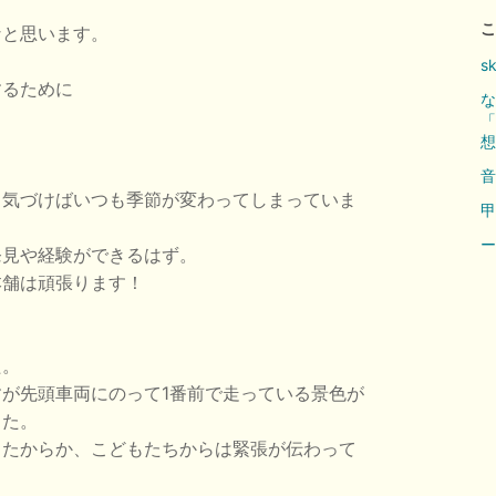
こ
なと思います。
s
するために
な
「
想
音
、気づけばいつも季節が変わってしまっていま
甲
ー
発見や経験ができるはず。
本舗は頑張ります！
た。
が先頭車両にのって1番前で走っている景色が
した。
ったからか、こどもたちからは緊張が伝わって