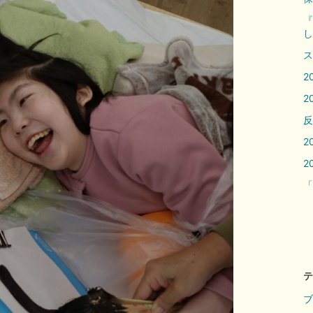
『
し
ス
2
2
反
2
2
「
テ
ブ