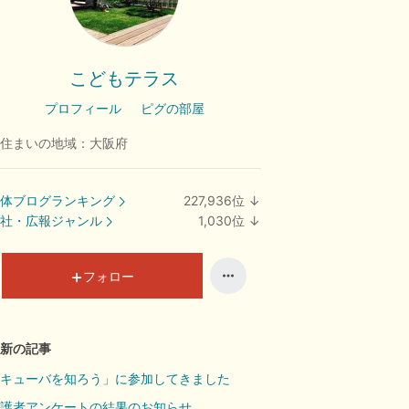
こどもテラス
プロフィール
ピグの部屋
住まいの地域：
大阪府
体ブログランキング
227,936
位
↓
ラ
社・広報ジャンル
1,030
位
↓
ン
ラ
キ
ン
ン
キ
フォロー
グ
ン
下
グ
降
下
新の記事
降
キューバを知ろう」に参加してきました
護者アンケートの結果のお知らせ