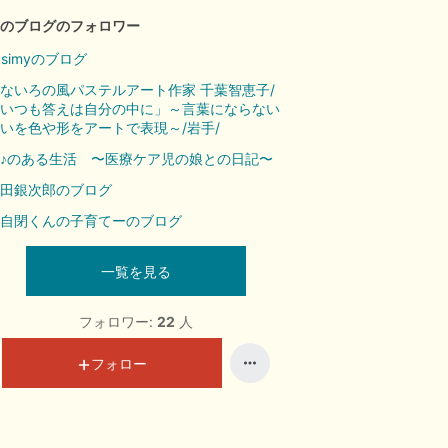
のブログのフォロワー
ksimyのブログ
ないろの風パステルアート作家 千葉智恵子/
いつも答えは自分の中に」～言葉にならない
いを色や形をアートで表現～/岩手/
♪のある生活 〜医療ケア児の娘との日記〜
田銀次郎のブログ
自閉くんの子育てーのブログ
一覧を見る
フォロワー:
22
人
フォロー