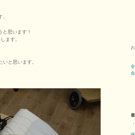
す。
。
うと思います！
いします。
お
したいと思います。
全
会
最
「
保