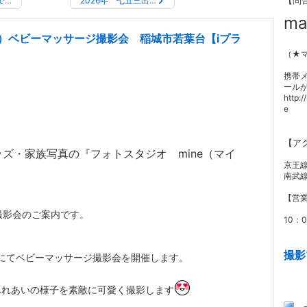
【問
で…
2026年 七五三出…
ma
水）ベビーマッサージ撮影会 稲城市若葉台【iプラ
（★
携帯
ール
http:
e
【ア
ズ・家族写真の『フォトスタジオ mine（マイ
京王
南武線
【営
撮影会のご案内です。
10：
撮影
てベビーマッサージ撮影会を開催します。
ふれあいの様子を素敵に可愛く撮影します