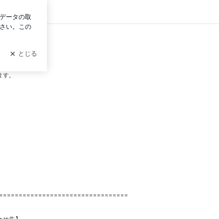
グイン
e (マイン）～
ます。
=================================