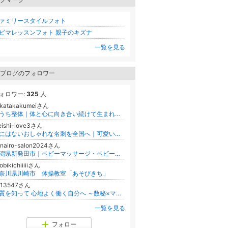
ァミリースタイルフォト
ビマレッスンフォト 親子のキズナ
一覧を見る
ブログのフォロワー
ォロワー:
325
人
ikatakakumeiさん
おうち整体｜体と心に向き合い続けて生まれた物語 〜日本おうち整体協会代表・まーくの記録〜
ishi-love3さん
他にはないおしゃれな名刺を全国へ｜可愛い・かっこいいデザイン名刺専門店
nairo-salon2024さん
新潟県新発田市｜ベビーマッサージ・ベビースキンケア教室＆講師育成｜高橋ななえ
obikichiiiiiさん
奈川県川崎市 体操教室「あそびきち」
313547さん
本質を知って 心地よく働く自分へ ～数秘×マヤ暦×内観で “わたし” を取り戻す ひだまりコーチング～
一覧を見る
フォロー