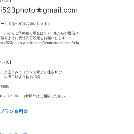
合せ先】
i523photo★gmail.com
マークを@へ変換お願いします）
メールからご予約頂く場合はGメールからの返信メ
が届くように受信許可設定をお願いします。
//mai523photo.wixsite.com/photostudiomine/pric
クセス】
線 京王よみうりランド駅より徒歩10分
 矢野口駅より徒歩13分
業時間】
00～16：00 （時間外はご相談ください）
プラン＆料金