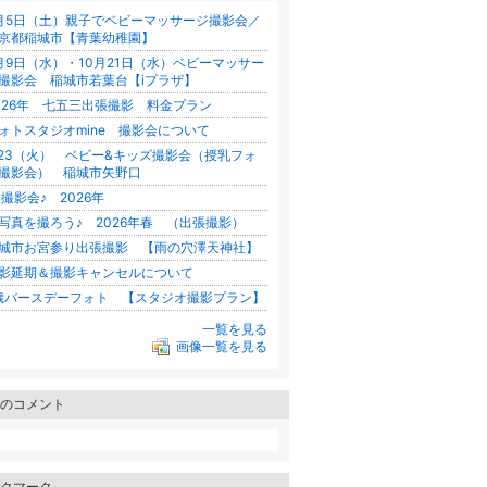
月5日（土）親子でベビーマッサージ撮影会／
京都稲城市【青葉幼稚園】
月9日（水）・10月21日（水）ベビーマッサー
撮影会 稲城市若葉台【iプラザ】
026年 七五三出張撮影 料金プラン
ォトスタジオmine 撮影会について
/23（火） ベビー&キッズ撮影会（授乳フォ
撮影会） 稲城市矢野口
 撮影会♪ 2026年
写真を撮ろう♪ 2026年春 （出張撮影）
城市お宮参り出張撮影 【雨の穴澤天神社】
影延期＆撮影キャンセルについて
歳バースデーフォト 【スタジオ撮影プラン】
一覧を見る
画像一覧を見る
のコメント
クマーク