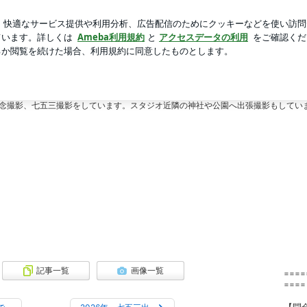
息子の成績表
芸能人ブログ
人気ブログ
新規登録
ロ
若葉台【iプラザ】 | 東京都稲城市 ～ フォトスタジオ min
スタジオ mine (マイン）～
 mine（マイン）』です。
念撮影、七五三撮影をしています。スタジオ近隣の神社や公園へ出張撮影もしてい
記事一覧
画像一覧
====
====