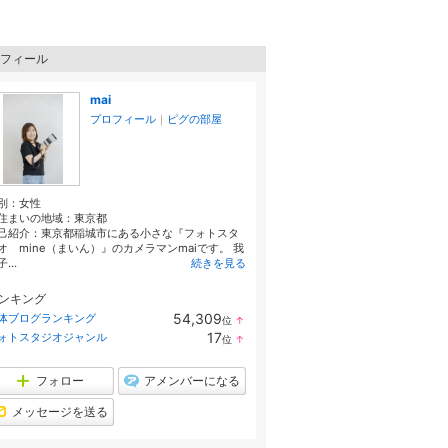
フィール
mai
プロフィール
｜
ピグの部屋
別：
女性
住まいの地域：
東京都
己紹介：東京都稲城市にある小さな『フォトスタ
オ mine（まいん）』のカメラマンmaiです。 我
...
続きを見る
ンキング
54,309
体ブログランキング
位
↑
ラ
17
ォトスタジオジャンル
位
↑
ン
ラ
キ
ン
ン
キ
フォロー
アメンバーになる
グ
ン
上
グ
メッセージを送る
昇
上
昇