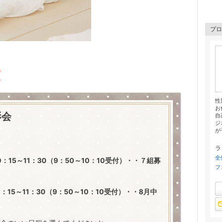
プロ
！
性
お
影会
自
ジ
が子
ラ
全
0：15～11：30（9：50～10：10受付）・・７組募
フ
10：15～11：30（9：50～10：10受付）・・8月中