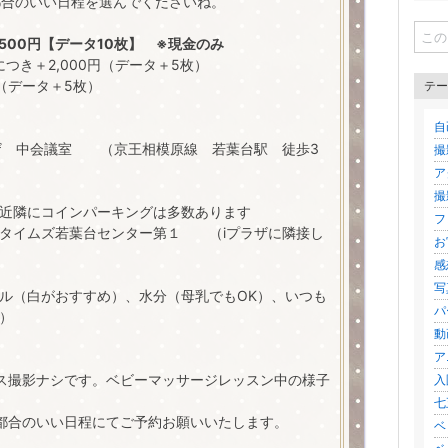
都合のいい日程を選んでくださいね。
500円【データ10枚】 ※現金のみ
つき＋2,000円（データ＋5枚）
,000円（データ＋5枚）
テー
自
ザ
中会議室 （京王相模原線 若葉台駅 徒歩3
撮
ア
撮
、近隣にコインパーキングは多数あります
フ
タイムズ若葉台センター第１
（iプラザに隣接し
お
感
写
ル（白がおすすめ）、水分（母乳でもOK）、いつも
パ
）
動画
ア
ス撮影ナシです。ベビーマッサージレッスン中の様子
入
七
都合のいい日程にてご予約お願いいたします。
ベ