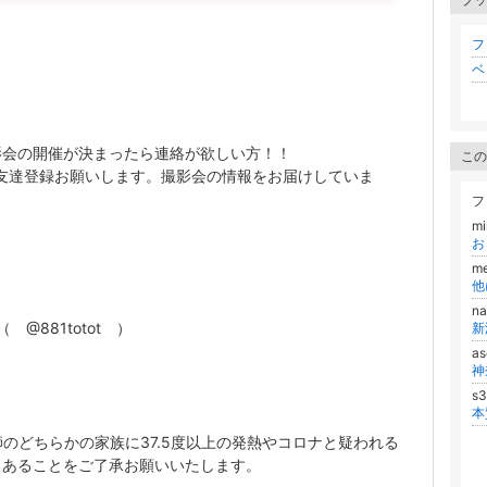
フ
ベ
影会の開催が決まったら連絡が欲しい方！！
この
にお友達登録お願いします。撮影会の情報をお届けしていま
フ
m
me
na
（ @881totot ）
as
神
s
のどちらかの家族に37.5度以上の発熱やコロナと疑われる
もあることをご了承お願いいたします。