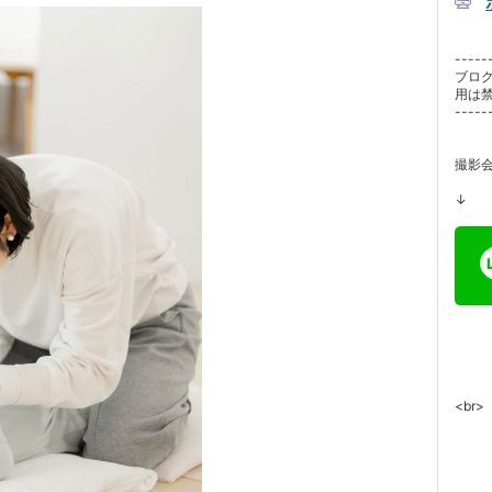
-----
ブロ
用は
-----
撮影
↓
<br>