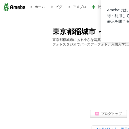
ホーム
ピグ
アメブロ
中受が優勢になった
9月9日（水）・10月21日（水）ベビーマッサージ撮影会 稲城市
東京都稲城市 ～ フォト
東京都稲城市にある小さな写真館『フォトスタジオ
フォトスタジオでバースデーフォト、入園入学記
ブログトップ