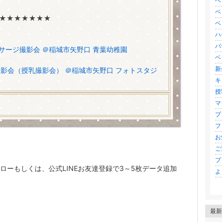
ベ
ベ
★★★★★★★
ベ
ハ
バ
ッサージ撮影会 ＠稲城市矢野口 青葉幼稚園
ベ
新
影会（授乳撮影会） ＠稲城市矢野口 フォトスタジ
キ
授
マ
プ
フ
お
ご
プ
ォローもしくは、公式LINEお友達登録で3～5枚データ追加
よ
最新