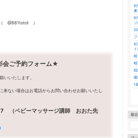
9
東
9
（ @881totot ）
ジ
2
フ
6
ト
桜
影会ご予約フォーム★
桜
稲
願いいたします。
撮
1
内に来ない場合はお電話からお問い合わせお願いいたし
8587 （ベビーマッサージ講師 おおた先
最近
m
ブッ