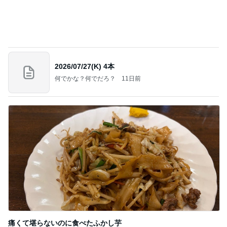
痛くて堪らないのに食べたふかし芋
Amebaトピックス
2日前
記事を読む
一目惚れで買った和柄のおかきの箱
Amebaトピックス
2日前