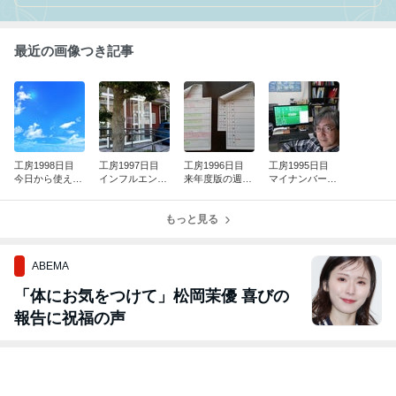
り”と “いつくしみ”を忘れずに、そしてお客様と共に悩み、共に創
り、共に喜びを 分かち合える研修パートナーをめざして、毎日頑
張っています。
最近の画像つき記事
工房1998日目
工房1997日目
工房1996日目
工房1995日目
今日から使え
インフルエンザ
来年度版の週間
マイナンバー到
る “小春日和”
接種完了！
スケジュール表
着＆自撮り
を作成しまし
もっと見る
た！
ABEMA
「体にお気をつけて」松岡茉優 喜びの
報告に祝福の声