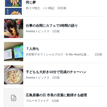
同じ夢
四コマ戦士 パパ戦記
10日前
仕事の合間にカフェで3時間の語り
Amebaトピックス
2日前
７人待ち
沢田聖子オフィシャルブログ「In My Heartな旅日
2日前
記」by Ameba
子どもも大好き10分で完成のチャーハン
Amebaトピックス
2日前
広島原爆の日 市長の言葉に動揺する総理
ブルーサファイア
1日前