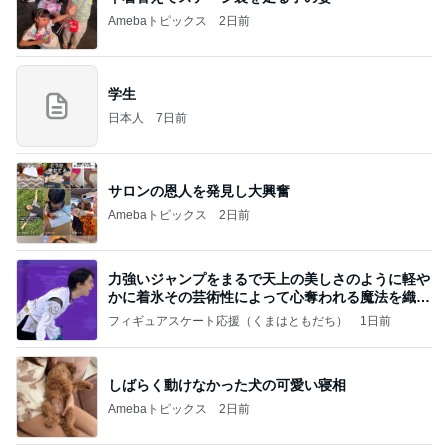
日本人
7日前
サロンの恩人を発見し大興奮
Amebaトピックス
2日前
力強いジャンプをまるで天上の美しさのように軽や
かに着氷その芸術性によって心奪われる魔法を織り
なす
フィギュアスケート応援（くまはともだち）
1日前
しばらく動けなかった犬の可愛い寝相
Amebaトピックス
2日前
2026/07/27(K) 4本
何でかな？何でだろ？
11日前