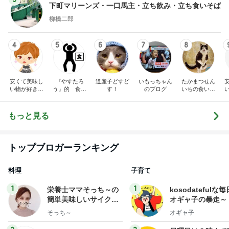
下町マリーンズ・一口馬主・立ち飲み・立ち食いそば
柳橋二郎
4
5
6
7
8
安くて美味し
『やすたろ
道産子どすど
いもっちゃん
たかまつせん
い物が好き☆
う』的 食の
す！
のブログ
いちの食い散
彡
備忘録
らかし日記
もっと見る
トップブロガーランキング
料理
子育て
1
1
栄養士ママそっち～の
kosodatefulな毎
簡単美味しいサイクル
オギャ子の暴走～
献立
そっち～
オギャ子