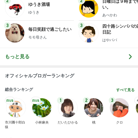
2
2
日曜日は９時まで
ゆうき酒場
い。
ゆうき
あべかわ
3
3
四十路シンパパの
毎日笑顔で過ごしたい
日記
モモ母さん
はやパパ
もっと見る
オフィシャルブロガーランキング
総合ランキング
すべて見る
1
2
3
市川團十郎白
小林麻央
だいたひかる
桃
クロ
猿