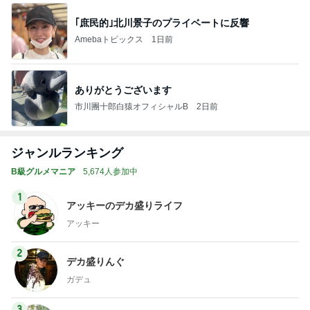
｢庶民的｣北川景子のプライベートに反響
Amebaトピックス
1日前
ありがとうございます
市川團十郎白猿オフィシャルB
2日前
ジャンルランキング
B級グルメマニア
5,674人参加中
1
アッキーのデカ盛りライフ
アッキー
2
デカ盛りんぐ
ガデュ
3