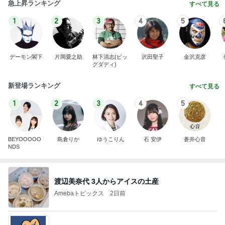
急上昇ランキング
すべて見る
1
2
3
4
5
デーモン閣下
片岡愛之助
林下清志(ビッ
沢田聖子
金沢克彦
グダディ)
新登場ランキング
すべて見る
1
2
3
4
5
BEYOOOOO
島倉りか
ゆうこりん
石 安伊
蒼井心音
NDS
渡辺美奈代 3人からアイスの土産
Amebaトピックス
2日前