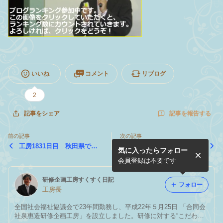
いいね
コメント
リブログ
2
記事を報告する
記事をシェア
前の記事
次の記事
工房1831日目 秋田県で研
工房1829日目 秋田県秋田
気に入ったらフォロー
修会が開催されました （第
市に滞在中です
２日)
会員登録は不要です
研修企画工房すくすく日記
フォロー
工房長
全国社会福祉協議会で23年間勤務し、平成22年５月25日 「合同会
社泉惠造研修企画工房」を設立しました。研修に対する“こだわ