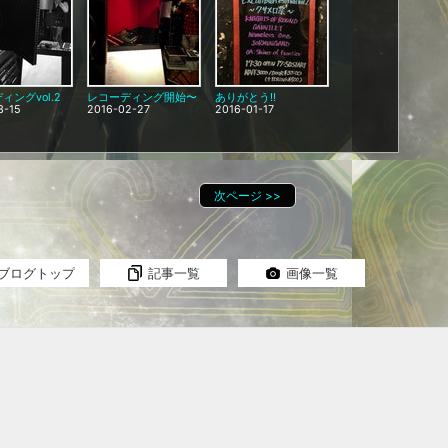
ィングvol.2
レコーディング開始〜
ありがとう‼️
3-15
2016-02-27
2016-01-17
次ページ
>>
ブログトップ
記事一覧
画像一覧