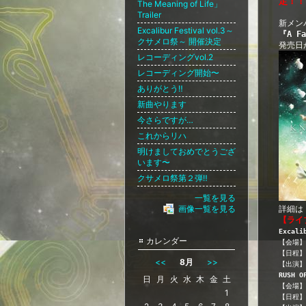
定！！
The Meaning of Life」
Trailer
新メン
Excalibur Festival vol.3～
『A Fa
クサメロ祭～ 開催決定
発売日
レコーディングvol.2
レコーディング開始〜
ありがとう‼️
新曲やります
今さらですが…
これからリハ
明けましておめでとうござ
います〜
クサメロ祭第２弾‼️
一覧を見る
画像一覧を見る
詳細は
【ライ
Excal
カレンダー
【会場】
【日程】20
<<
8月
>>
【出演】KN
RUSH O
日
月
火
水
木
金
土
【会場】
1
【日程】2