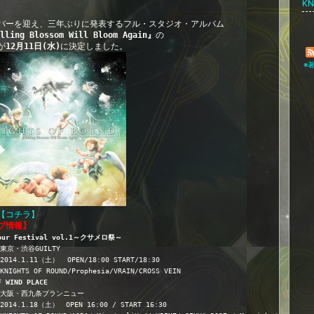
K
バーを迎え、三年ぶりに発表するフル・スタジオ・アルバム
lling Blossom Will Bloom Again』
の
が
12月11日(水)
に決定しました。
※
【コチラ】
ブ情報】
ibur Festival vol.1～クサメロ祭～
東京・渋谷GUILTY
14.1.11（土）  OPEN/18:00 START/18:30   
IGHTS OF ROUND/Prophesia/VRAIN/CROSS VEIN 
F WIND PLACE
大阪・西九条ブランニュー
014.1.18（土）　OPEN 16:00 / START 16:30