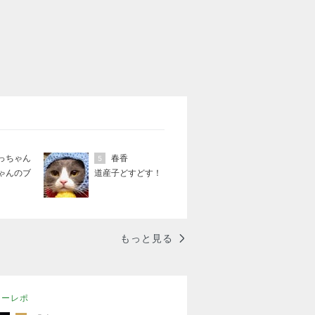
っちゃん
春香
5
ゃんのブ
道産子どすどす！
もっと見る
ニーレポ