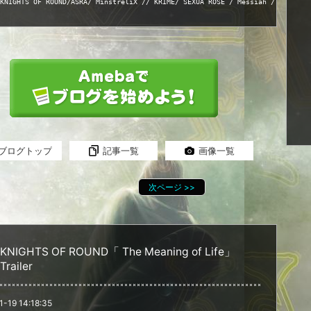
IGHTS OF ROUND/ASRA/ MinstreliX // KRIME/ SEXUA ROSE / Messiah / Seventh
ブログトップ
記事一覧
画像一覧
次ページ
>>
KNIGHTS OF ROUND「 The Meaning of Life」
Trailer
1-19 14:18:35