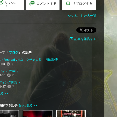
いいね
リブログする
コメントする
1
いいね！した人一覧
ポスト
記事を報告する
ーマ 「
ブログ
」 の記事
ibur Festival vol.3～クサメロ祭～ 開催決定
2
1-03
ィングvol.2
2
3-15
ディング開始〜
3
2-27
る >>
画像つき記事
もっと見る >>