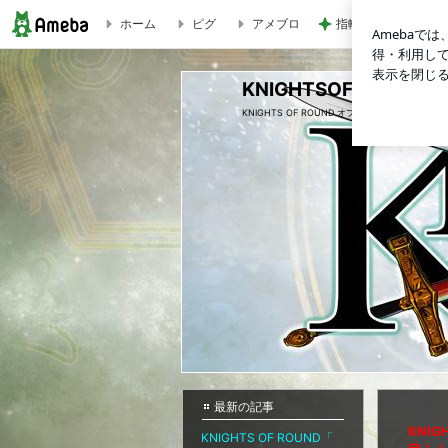
ホーム
ピグ
アメブロ
指輪を自宅に置き忘
KNIGHTSOFROUNDのブログ
KNIGHTSOFROUND
KNIGHTS OF ROUND オフィシャルブログ
最新の記事
KNIG
KNIGHTS OF ROUND「