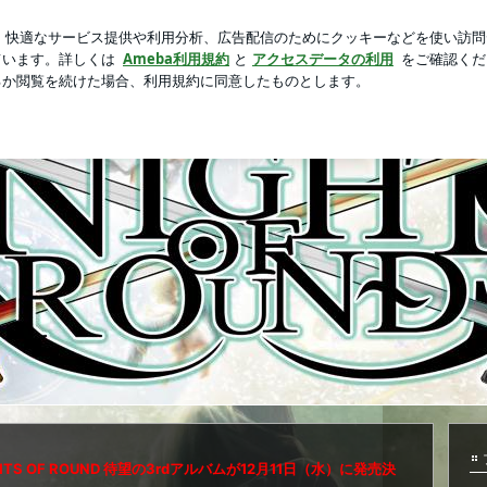
れた結婚式
芸能人ブログ
人気ブログ
新規登録
ログ
のブログ
HTS OF ROUND 待望の3rdアルバムが12月11日（水）に発売決