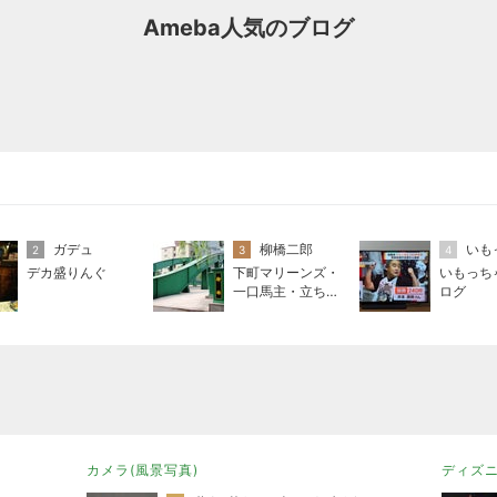
Ameba人気のブログ
ガデュ
柳橋二郎
いも
2
3
4
デカ盛りんぐ
下町マリーンズ・
いもっち
一口馬主・立ち飲
ログ
み・立ち食いそば
カメラ(風景写真)
ディズ