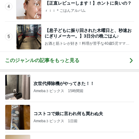
【正直レビューします！】ホントに良いの？
4
ｒｉｉ＊ごはんアルバム
【息子どもに振り回された木曜日と、秒速お
にぎりメーカー。】3日分の晩ごはん♪
5
お酒と筋トレが好き！料理が苦手な40歳5児ママ主
婦のブログ♪リビング集合〜！！
このジャンルの記事をもっと見る
次世代掃除機がやってきた！！
Amebaトピックス
15時間前
コストコで娘に言われ何も買わぬ夫
Amebaトピックス
1日前