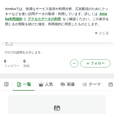
kk55redのブログ
アプリをダウンロードして
ブログの更新通知
を受け取りまし
開く
ょう。
kk55redのブログ
ブログの説明を入力します。
0
0
フォロー
フォロワー
投稿
一覧
人気
画像
テーマ