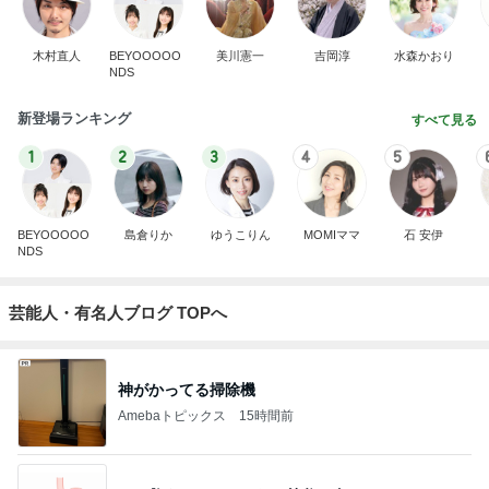
木村直人
BEYOOOOO
美川憲一
吉岡淳
水森かおり
NDS
新登場ランキング
すべて見る
1
2
3
4
5
BEYOOOOO
島倉りか
ゆうこりん
MOMIママ
石 安伊
NDS
芸能人・有名人ブログ TOPへ
神がかってる掃除機
Amebaトピックス
15時間前