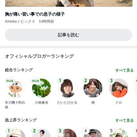
胸が痛い習い事での息子の様子
Amebaトピックス
14時間前
記事を読む
オフィシャルブロガーランキング
総合ランキング
すべて見る
1
2
3
市川團十郎白
小林麻央
だいたひかる
桃
クロ
猿
急上昇ランキング
すべて見る
1
2
3
4
5