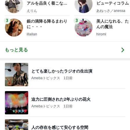
アルを品良く着こなす
ビューティコラム 
ファッションブログ
little minimalist'
えりん
あねっさ／anessa
uty colum
3
3
銀の滴降る降るまわり
美人になれる、た
に・・・
んの魔法
illallan
hiromi
もっと見る
とても楽しかったラジオの生出演
Amebaトピックス
1日前
迫力に圧倒された2年ぶりの花火
Amebaトピックス
1日前
人の存在を感じて安心する空間