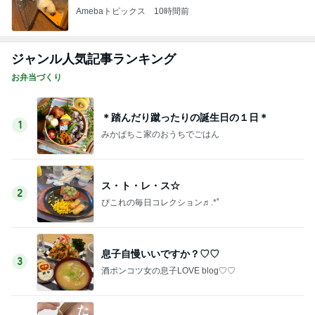
Amebaトピックス
10時間前
ジャンル人気記事ランキング
お弁当づくり
＊踏んだり蹴ったりの誕生日の１日＊
1
みかぱちこ家のおうちでごはん
ス・ト・レ・ス☆
2
ぴこれの毎日コレクション♬.*ﾟ
息子自慢いいですか？♡♡
3
酒ポンコツ女の息子LOVE blog♡♡