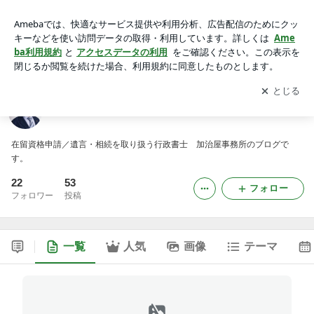
行政書士 加治屋事務所のブログ
アプリをダウンロードして
ブログの更新通知
を受け取りまし
開く
ょう。
行政書士 加治屋事務所のブログ
在留資格申請／遺言・相続を取り扱う行政書士 加治屋事務所のブログで
す。
22
53
フォロー
フォロワー
投稿
一覧
人気
画像
テーマ