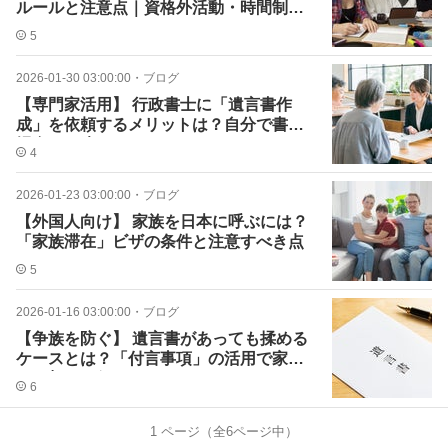
ルールと注意点｜資格外活動・時間制限
まとめ
5
2026-01-30 03:00:00
・
ブログ
【専門家活用】 行政書士に「遺言書作
成」を依頼するメリットは？自分で書く
場合との違い
4
2026-01-23 03:00:00
・
ブログ
【外国人向け】 家族を日本に呼ぶには？
「家族滞在」ビザの条件と注意すべき点
5
2026-01-16 03:00:00
・
ブログ
【争族を防ぐ】 遺言書があっても揉める
ケースとは？「付言事項」の活用で家族
への想いを伝える
6
1
ページ（全
6
ページ中）