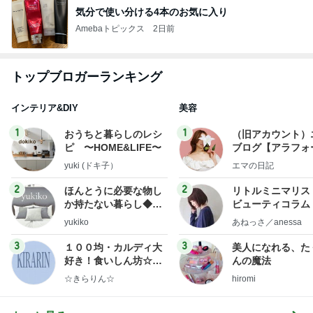
気分で使い分ける4本のお気に入り
Amebaトピックス
2日前
トップブロガーランキング
インテリア&DIY
美容
1
1
おうちと暮らしのレシ
（旧アカウント）
ピ 〜HOME&LIFE〜
ブログ【アラフォ
社売却セカンドラ
yuki (ドキ子）
エマの日記
フ】
2
2
ほんとうに必要な物し
リトルミニマリス
か持たない暮らし◆Ke
ビューティコラム 
ep Life Simple◆〜イ
little minimalist'
yukiko
あねっさ／anessa
ンテリアのきろく〜
uty colum
3
3
１００均・カルディ大
美人になれる、た
好き！食いしん坊☆き
んの魔法
らりん☆のブログ
☆きらりん☆
hiromi