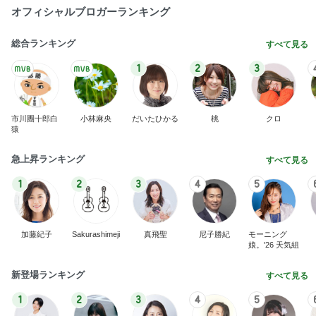
オフィシャルブロガーランキング
総合ランキング
すべて見る
1
2
3
市川團十郎白
小林麻央
だいたひかる
桃
クロ
猿
急上昇ランキング
すべて見る
1
2
3
4
5
加藤紀子
Sakurashimeji
真飛聖
尼子勝紀
モーニング
娘。'26 天気組
新登場ランキング
すべて見る
1
2
3
4
5