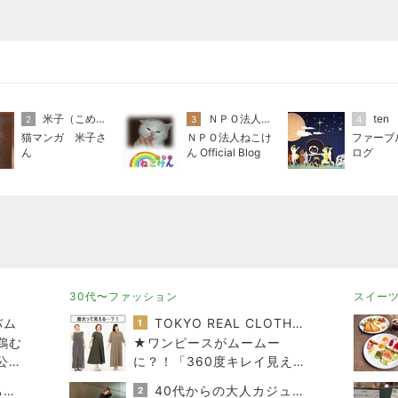
米子（こめこ）
ＮＰＯ法人ねこけん
ten
2
3
4
猫マンガ 米子さ
ＮＰＯ法人ねこけ
ファーブ
ん
ん Official Blog
ログ
30代〜ファッション
スイー
バム
TOKYO REAL CLOTHES 大人世代のリアルクローズ
1
鶏む
★ワンピースがムームー
公開
に？！「360度キレイ見え」
す
の必殺ワザはコレ♪
みかぱちこ家のおうちでごはん
40代からの大人カジュアルを品良く着こなすファッションブログ
2