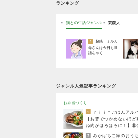
ランキング
猫との生活ジャンル
芸能人
藤緒 ミルカ
1
母さんは今日も世
話をやく
ジャンル人気記事ランキング
お弁当づくり
ｒｉｉ＊ごはんアル
1
【お箸でつかめないほど
ね肉がほろほろに！】非
クーポン貼りまくってま
2