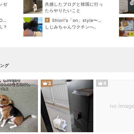
レゼ
共感したブログと韓国に行っ
たらやりたいこと
酒ポンコツ女の息子LOVE blog♡♡
Shiori's「on」style〜干物女の成長記〜
3
ん？
しじみちゃんワクチンへ。
ング
3
4