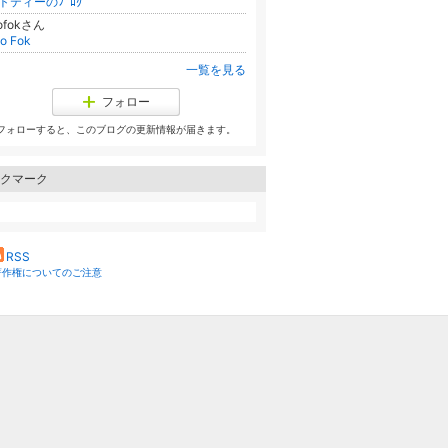
トティーのﾌﾞﾛｸﾞ
eofokさん
o Fok
一覧を見る
フォロー
フォローすると、このブログの更新情報が届きます。
クマーク
RSS
著作権についてのご注意