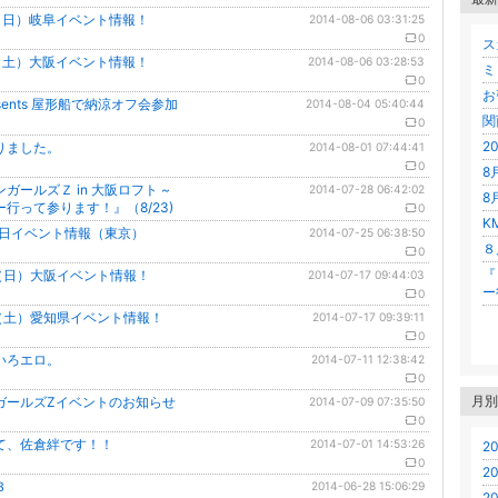
日（日）岐阜イベント情報！
2014-08-06 03:31:25
0
ス
日（土）大阪イベント情報！
2014-08-06 03:28:53
ミ
0
お
esents 屋形船で納涼オフ会参加
2014-08-04 05:40:44
関
0
2
りました。
2014-08-01 07:44:41
0
8
ガールズＺ in 大阪ロフト ~
2014-07-28 06:42:02
8
行って参ります！』（8/23)
0
K
10日イベント情報（東京）
2014-07-25 06:38:50
８
0
『
日（日）大阪イベント情報！
2014-07-17 09:44:03
ー
0
日（土）愛知県イベント情報！
2014-07-17 09:39:11
0
いろエロ。
2014-07-11 12:38:42
0
月別
ガールズZイベントのお知らせ
2014-07-09 07:35:50
0
て、佐倉絆です！！
2014-07-01 14:53:26
20
0
20
３
2014-06-28 15:06:29
20