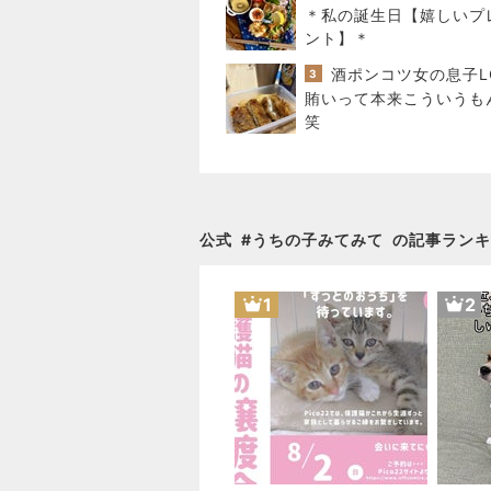
＊私の誕生日【嬉しいプ
ント】＊
3
賄いって本来こういうも
笑
公式
#
うちの子みてみて
の記事ランキ
1
2