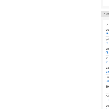
この
フ
o
そ
y
ヨ
a
僕
7
7
y
y
u
u
1
p
山
yu