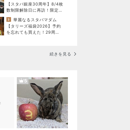
【スタバ銀座30周年】8/4枚
数制限解除日に再訪！限定カ
ードと店舗名刺の在庫は？
華麗なるスタバマダム
3
【タリーズ福袋2026】予約
を忘れても買えた！29周年
ハッピーバッグの中身を全部
公開8/5～
続きを見る
5