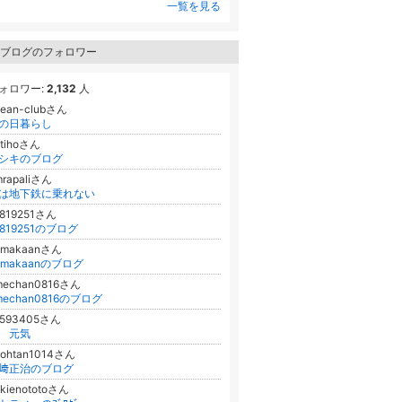
一覧を見る
ブログのフォロワー
ォロワー:
2,132
人
cean-clubさん
の日暮らし
otihoさん
シキのブログ
mrapaliさん
は地下鉄に乗れない
1819251さん
1819251のブログ
amakaanさん
amakaanのブログ
mechan0816さん
mechan0816のブログ
9593405さん
元気
oohtan1014さん
﨑正治のブログ
kienototoさん