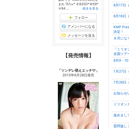
まれ 151㎝* Ｂ83(D)*Ｗ59*
8月17
Ｈ84 ...
続きを見る
8月16
フォロー
アメンバーになる
KMP Pr
決定！
メッセージを送る
８月にな
『ミリオン
全国ツアー
【発売情報】
8月9・
「ツンデレ萌えエッチ♡」
7月27
2013年6月28日発売
7月26
お知らせ
ミリオン
改めまし
質問返し