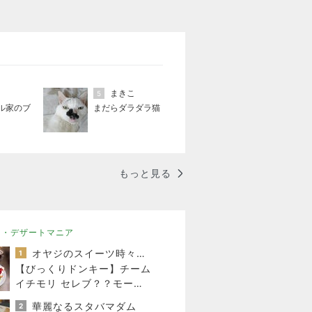
まきこ
5
ル家のブ
まだらダラダラ猫
もっと見る
ツ・デザートマニア
オヤジのスイーツ時々ランニングブログ
1
【びっくりドンキー】チーム
イチモリ セレブ？？モーニ
ング
華麗なるスタバマダム
2