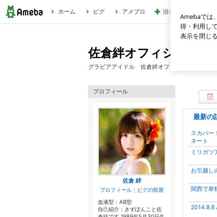
ホーム
ピグ
アメブロ
治るまで月単位とい
ブログ記事一覧｜佐倉絆オフィシャルブログ「あしさきまでマ
佐倉絆オフィシャルブ
グラビアアイドル 佐倉絆オフィシャルブログ
プロフィール
最新の
スカパー！
ネート
ミリガツ
お引越し
佐倉 絆
関西で単
プロフィール
｜
ピグの部屋
血液型：
AB型
2014.8.
自己紹介：きずぽんこと佐
倉絆です 1989年5月30日生