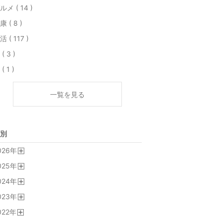
ルメ ( 14 )
康 ( 8 )
活 ( 117 )
( 3 )
( 1 )
一覧を見る
別
026
年
開
025
年
く
開
024
年
く
開
023
年
く
開
022
年
く
開