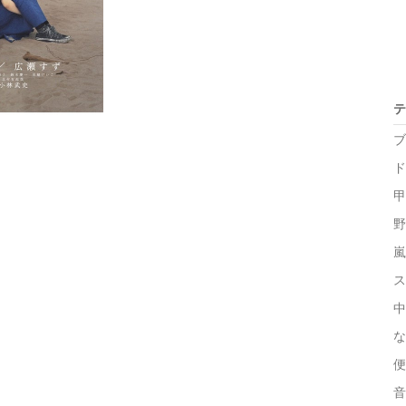
テ
ブ
ド
甲
野
嵐 
ス
中
な
便
音