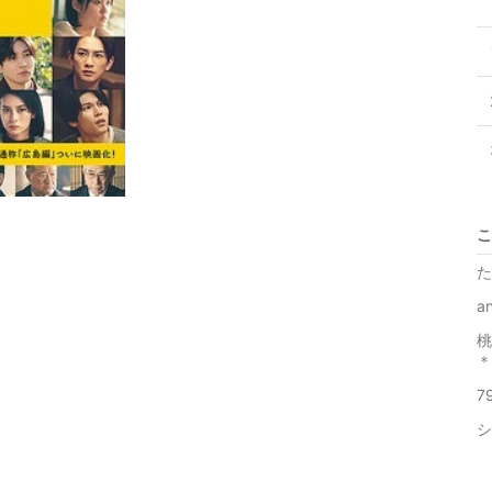
こ
た
a
桃
＊
7
シ