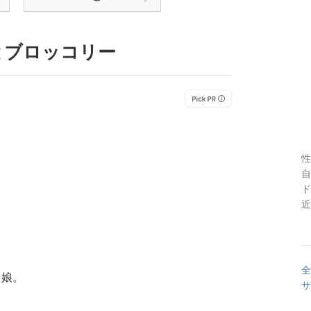
とブロッコリー
性
自
ド
近
全
く娘。
サ