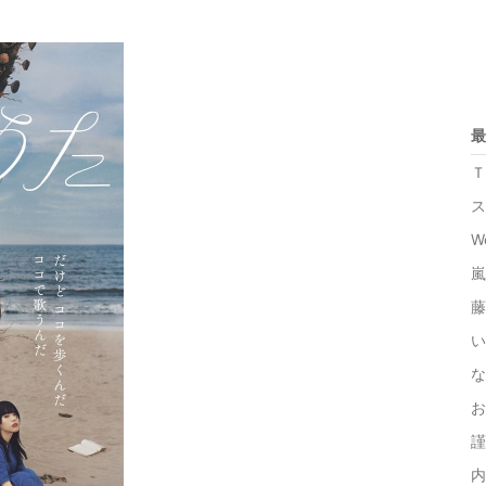
最
Ｔ
ス
W
嵐
藤
い
な
お
謹
内