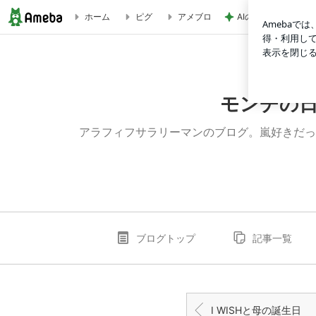
AIの勉強で脳内がパ
ホーム
ピグ
アメブロ
ジャニオタ娘映画三昧とブロッコリー | モンチの日誌 アラ
モンチの
アラフィフサラリーマンのブログ。嵐好きだっ
ブログトップ
記事一覧
I WISHと母の誕生日