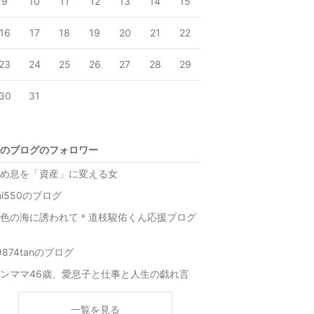
9
10
11
12
13
14
15
16
17
18
19
20
21
22
23
24
25
26
27
28
29
30
31
のブログのフォロワー
め息を「資産」に変える女
ni550のブログ
色の海に誘われて＊道枝駿佑くん応援ブログ
9874tanのブログ
ンママ46歳、愛息子と仕事と人生の戯れ言
一覧を見る