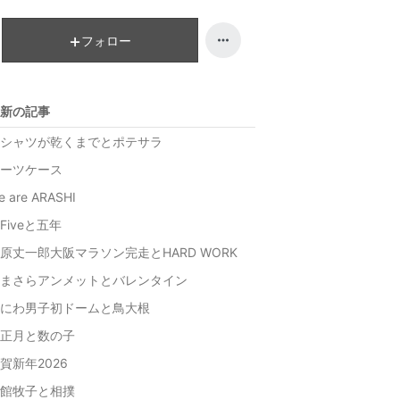
ン
ン
グ
キ
フォロー
上
ン
昇
グ
上
新の記事
昇
シャツが乾くまでとポテサラ
ーツケース
e are ARASHI
Fiveと五年
原丈一郎大阪マラソン完走とHARD WORK
まさらアンメットとバレンタイン
にわ男子初ドームと鳥大根
正月と数の子
賀新年2026
館牧子と相撲