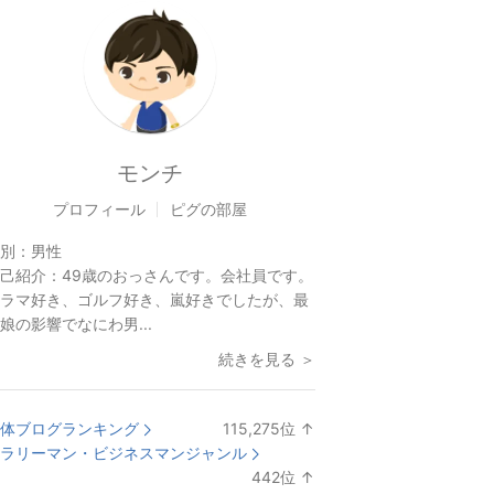
モンチ
プロフィール
ピグの部屋
別：
男性
己紹介：
49歳のおっさんです。会社員です。
ラマ好き、ゴルフ好き、嵐好きでしたが、最
娘の影響でなにわ男...
続きを見る ＞
体ブログランキング
115,275
位
↑
ラ
ラリーマン・ビジネスマンジャンル
ン
442
位
↑
キ
ラ