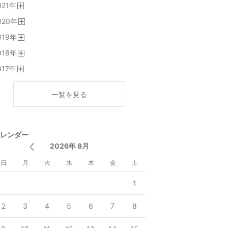
021
年
く
開
020
年
く
開
019
年
く
開
018
年
く
開
017
年
く
開
く
一覧を見る
レンダー
2026年 8月
日
月
火
水
木
金
土
1
2
3
4
5
6
7
8