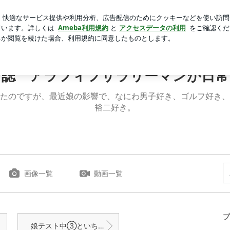
ンクした結果
芸能人ブログ
人気ブログ
新規登録
ロ
フィフサラリーマンが日常を綴ります
日誌 アラフィフサラリーマンが日常
たのですが、最近娘の影響で、なにわ男子好き、ゴルフ好き、
裕二好き。
画像一覧
動画一覧
プ
娘テスト中③といちばん好きな花