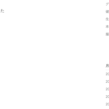
グ
った
健
て
生
本 
服 
月
2
2
2
2
2