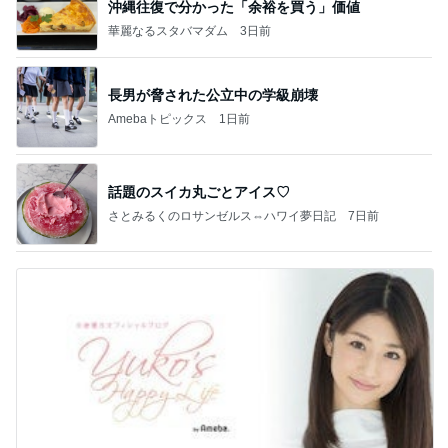
沖縄往復で分かった「余裕を買う」価値
華麗なるスタバマダム
3日前
長男が脅された公立中の学級崩壊
Amebaトピックス
1日前
話題のスイカ丸ごとアイス♡
さとみるくのロサンゼルス⇔ハワイ夢日記
7日前