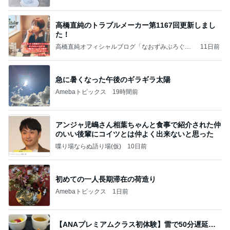
高橋直純のトラブルメーカー第1167回更新しまし
た！
高橋直純オフィシャルブログ「なおずみぶろぐ」
11日前
Powered by Ameba
急に暑くなった午後のギラギラ太陽
Amebaトピックス
19時間前
アンジャ児嶋さん相葉ちゃんと食事で紹介された仲
のいい後輩にコイツとは仲よく出来ないと思った
喋り場ならぬ語り場(仮)
10日前
初めての一人長期滞在の荷造り
Amebaトピックス
1日前
【ANAプレミアムクラス初体験】雷で50分遅延…