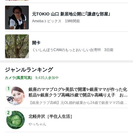
元TOKIO 山口 新居地公開に｢謙虚な部屋｣
Amebaトピックス
19時間前
開卡
くいしんぼうCAMのもっとおいしい台湾!!!!
3日前
ジャンルランキング
カメラ(風景写真)
9,435人参加中
1
銀座のママブログ✨美肌で開運✨銀座ママが作った化
粧品✨銀座クラブ高嶋25歳で開店✨高嶋りえ子 お着
物でエルメス バーキン コーデ
【銀座クラブ高嶋】元OL婚約破棄から24歳で銀座ママ25歳でオーナーママ銀座 美肌で開運♡パワースポット巡り高嶋りえ子ブログ
2
北軽井沢［半住人生活］
やっちゃん