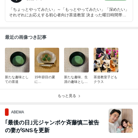
「ちょっとやってみたい」～「もっとやってみたい」「深めたい」
それぞれにお応えする初心者向け茶道教室 決まった曜日時間帯に
通うのが難しい方にも安心の予約制、月火木土日にお稽古していま
す。 月に一二度のゆっくりペース、京都でのお稽古いかがです
か？
最近の画像つき記事
新たな趣味とし
15年節目の夏
新たな趣味、生
茶道教室子ども
ての茶道
に…
涯の趣味として
クラス
の茶道はじめま
せんか？
もっと見る
ABEMA
｢最後の日｣元ジャンポケ斉藤慎二被告
の妻がSNSを更新