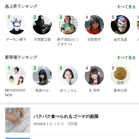
急上昇ランキング
すべて見る
1
2
3
4
5
デーモン閣下
片岡愛之助
林下清志(ビッ
沢田聖子
金沢克彦
グダディ)
新登場ランキング
すべて見る
1
2
3
4
5
BEYOOOOO
島倉りか
ゆうこりん
石 安伊
蒼井心音
NDS
パクパク食べられるゴーヤの副菜
Amebaトピックス
2日前