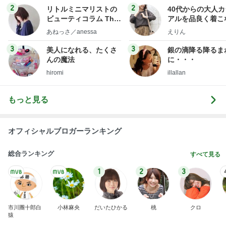
2
2
リトルミニマリストの
40代からの大人
ビューティコラム The
アルを品良く着こ
little minimalist's bea
ファッションブロ
あねっさ／anessa
えりん
uty colum
3
3
美人になれる、たくさ
銀の滴降る降るま
んの魔法
に・・・
hiromi
illallan
もっと見る
オフィシャルブロガーランキング
総合ランキング
すべて見る
1
2
3
市川團十郎白
小林麻央
だいたひかる
桃
クロ
猿