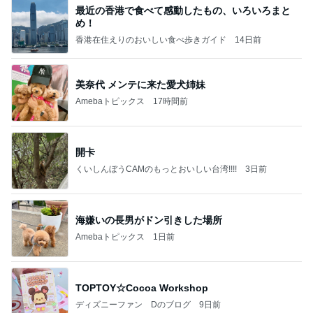
最近の香港で食べて感動したもの、いろいろまと
め！
香港在住えりのおいしい食べ歩きガイド
14日前
美奈代 メンテに来た愛犬姉妹
Amebaトピックス
17時間前
開卡
くいしんぼうCAMのもっとおいしい台湾!!!!
3日前
海嫌いの長男がドン引きした場所
Amebaトピックス
1日前
TOPTOY☆Cocoa Workshop
ディズニーファン Dのブログ
9日前