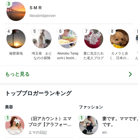
3
S M R
likeabridgeover
4
5
6
7
8
秘密基地
埼玉発 おと
Akinobu Tanig
妻に先立たれ
カメラと歩
なの小探険
uchi | Itoshima
た老人ブログ
く、日本の風
Landscape Ph
景スナップ紀
otographer
行
もっと見る
トップブロガーランキング
美容
ファッション
1
1
（旧アカウント）エマ
妻です。ママです
ブログ【アラフォー会
です。
社売却セカンドライ
エマの日記
eri.
フ】