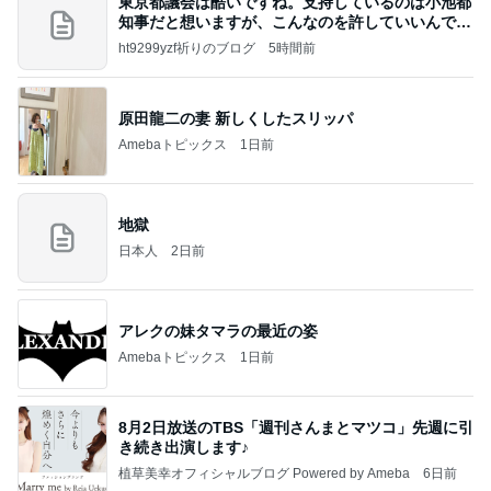
東京都議会は酷いですね。支持しているのは小池都
知事だと想いますが、こんなのを許していいんです
か？
ht9299yzf祈りのブログ
5時間前
原田龍二の妻 新しくしたスリッパ
Amebaトピックス
1日前
地獄
日本人
2日前
アレクの妹タマラの最近の姿
Amebaトピックス
1日前
8月2日放送のTBS「週刊さんまとマツコ」先週に引
き続き出演します♪
植草美幸オフィシャルブログ Powered by Ameba
6日前