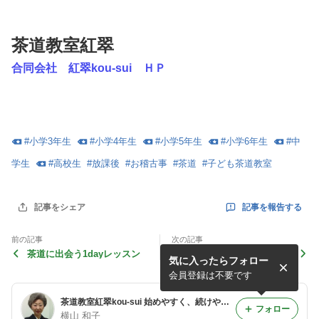
茶道教室紅翠
合同会社 紅翠kou-sui ＨＰ
#
小学3年生
#
小学4年生
#
小学5年生
#
小学6年生
#
中
学生
#
高校生
#
放課後
#
お稽古事
#
茶道
#
子ども茶道教室
記事を報告する
記事をシェア
前の記事
次の記事
茶道に出会う1dayレッスン
着到
気に入ったらフォロー
会員登録は不要です
茶道教室紅翠kou-sui 始めやすく、続けやすく、ひと休みもしやすい教室
フォロー
横山 和子