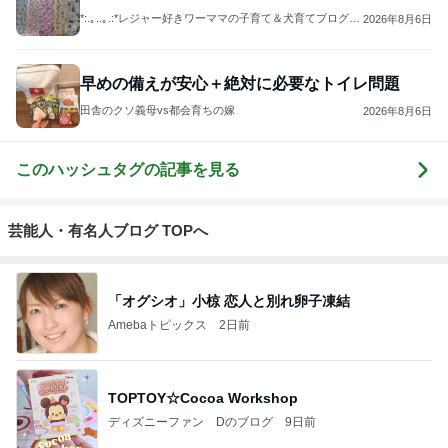
*:.｡..｡.:*レジャー好きワーママの子育て＆犬育てブログ
2026年8月6日
*:.｡. .｡.:*
早めの備えが安心＋絶対に必要なトイレ問題
田舎のクソ義母vs都会育ちの嫁
2026年8月6日
このハッシュタグの記事を見る
芸能人・有名人ブログ TOPへ
「オグシオ」小椋 恋人と別れ卵子凍結
Amebaトピックス
2日前
TOPTOY☆Cocoa Workshop
ディズニーファン Dのブログ
9日前