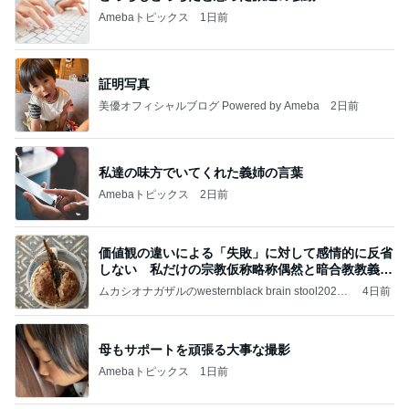
Amebaトピックス
1日前
証明写真
美優オフィシャルブログ Powered by Ameba
2日前
私達の味方でいてくれた義姉の言葉
Amebaトピックス
2日前
価値観の違いによる「失敗」に対して感情的に反省
しない 私だけの宗教仮称略称偶然と暗合教教義候
補
ムカシオナガザルのwesternblack brain stool2024
4日前
年（令和6）11月25日以来減酒断煙再開ムカシオナ
ガザル
母もサポートを頑張る大事な撮影
Amebaトピックス
1日前