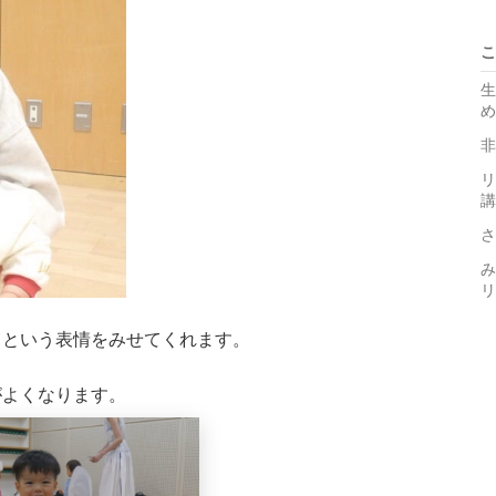
こ
生
め
非
リ
講
さ
み
リ
？という表情をみせてくれます。
がよくなります。