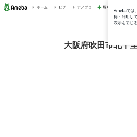
堀ちえみ 母の思い
ホーム
ピグ
アメブロ
吹田市阪急山田駅徒歩1分未来館ゆいぴあにて親子リトミック♪
大阪府吹田市北千里