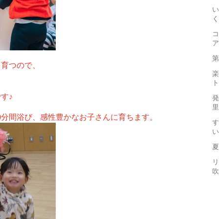
い
く
コ
ア
第
も育つので、
楽
ト
す♪
発
里
0分間浴び、
感性豊かなお子さんに育ちます。
す
い
夏
リ
吹