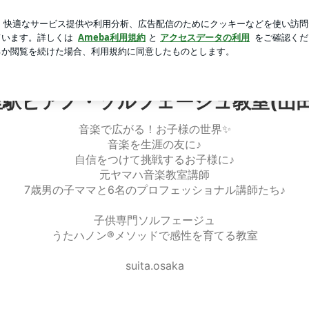
出の朝チャーハン
芸能人ブログ
人気ブログ
新規登録
吹田市のリトミック教室 | 大阪府吹田市北千里駅ピアノ・ソル
駅ピアノ・ソルフェージュ教室(山
音楽で広がる！お子様の世界✨
音楽を生涯の友に♪
自信をつけて挑戦するお子様に♪
元ヤマハ音楽教室講師
7歳男の子ママと6名のプロフェッショナル講師たち♪
子供専門ソルフェージュ
うたハノン®️メソッドで感性を育てる教室
suita.osaka