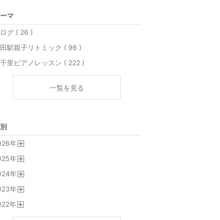
ーマ
ログ ( 26 )
田駅親子リトミック ( 96 )
千里ピアノレッスン ( 222 )
一覧を見る
別
026
年
開
025
年
く
開
024
年
く
開
023
年
く
開
022
年
く
開