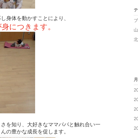
テ
応し身体を動かすことにより、
ブ
が身につきます。
山
北
月
2
2
2
2
よさを知り、
大好きなママパパと触れ合い一
2
さんの豊かな成長を促します。