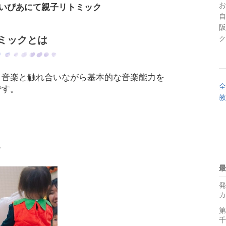
お
ゆいぴあにて親子リトミック
自
阪
トミックとは
ク
、音楽と触れ合いながら基本的な音楽能力を
全
です。
教
。
♪
最
発
カ
第
千