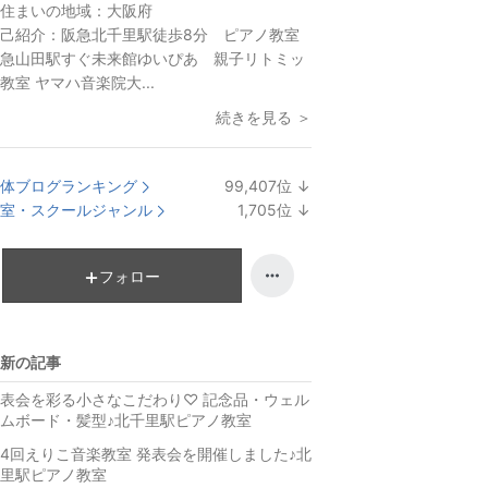
住まいの地域：
大阪府
己紹介：
阪急北千里駅徒歩8分 ピアノ教室
急山田駅すぐ未来館ゆいぴあ 親子リトミッ
教室 ヤマハ音楽院大...
続きを見る ＞
体ブログランキング
99,407
位
↓
ラ
室・スクールジャンル
1,705
位
↓
ン
ラ
キ
ン
ン
キ
フォロー
グ
ン
下
グ
降
下
新の記事
降
表会を彩る小さなこだわり♡ 記念品・ウェル
ムボード・髪型♪北千里駅ピアノ教室
4回えりこ音楽教室 発表会を開催しました♪北
里駅ピアノ教室