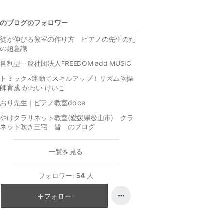
のブログのフォロワー
徒が伸びる教室の作り方 ピアノの先生のた
の超意識
営利型一般社団法人FREEDOM add MUSIC
トミック×運動でスキルアップ！リズム体操
師育成 かわい けいこ
おり先生｜ピアノ教室dolce
やけクラリネット教室(愛媛県松山市) クラ
ネット吹き三宅 晋 のブログ
一覧を見る
フォロワー:
54
人
フォロー