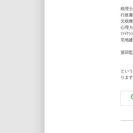
行
元
心
ﾌｧｲ
宅地
巡回
という
ります m