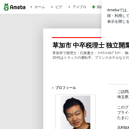
ホーム
ピグ
アメブロ
抜釘手術後のズキズ
草加市 中卒税理士 独立開業ブログ
草加市 中卒税理士 独立開
草加市で税理士・行政書士・ﾌｧｲﾅﾝｼｬﾙﾌﾟﾗﾝ
20代はトラックの運転手、プリンスホテルなど
プロフィール
ご訪問
埼玉県
このブ
プライ
たまに
北村聡