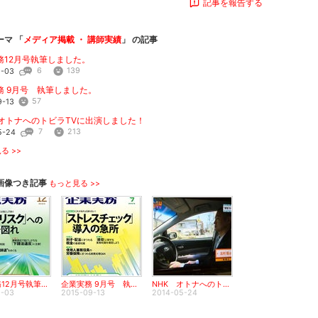
記事を報告する
ーマ 「
メディア掲載 ・ 講師実績
」 の記事
務12月号執筆しました。
6
139
2-03
務 9月号 執筆しました。
57
9-13
 オトナへのトビラTVに出演しました！
7
213
5-24
る >>
画像つき記事
もっと見る >>
企業実務12月号執筆しました。
企業実務 9月号 執筆しました。
NHK オトナへのトビラTVに出演しました！
2-03
2015-09-13
2014-05-24