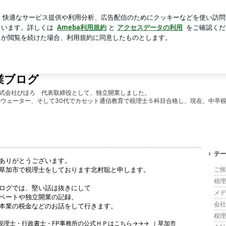
キ続く縫合跡
芸能人ブログ
人気ブログ
新規登録
ロ
業ブログ
ﾅｰ・株式会社びほろ 代表取締役として、独立開業しました。
のウェーター、そして30代でカセット通信教育で税理士５科目合格し、現在、中卒
テー
ありがとうございます。
草加市で税理士をしております北村聡と申します。
ご挨拶
税理
ログでは、堅い話は抜きにして
メデ
ベートや独立開業の記録、
会社設
本業の税金などのお話をして行きます。
税理士
税理士・行政書士・FP事務所の公式ＨＰはこちら→→→ （
草加市