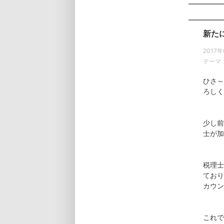
新た
2017年
テーマ
ひさ～
ろしく
少し前
士が加
税理士
ており
カウン
これで