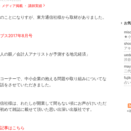
：
メディア掲載 ・ 講師実績
のことになりすが、東方通信社様から取材がありました。
お気
mis
ブス2017年8月号
sho
アキ
人の眼／会計人アナリストが予測する地元経済」
ued
渋谷
may
二代
fuj
コーナーで、中小企業の抱える問題や取り組みについてな
話をさせていただきました。
信社様は、わたしが開業して間もない頃にお声がけいただ
初めて雑誌に載せて頂いた思い出深い出版社です。
※
記事はこちら