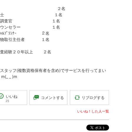
税理士 ２名
政書士 １名
税務調査官 １名
理カウンセラー １名
ﾅﾝｼｬﾙﾌﾟﾗﾝﾅｰ ２名
建物取引主任者 １名
監査経験２０年以上 ２名
スタッフ(複数資格保有者を含め)でサービスを行ってまい
(_ _ )m
いいね
リブログする
コメントする
25
いいね！した人一覧
ポスト