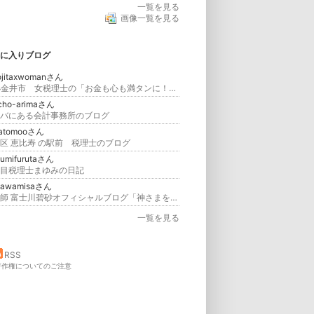
一覧を見る
画像一覧を見る
に入りブログ
ojitaxwomanさん
★小金井市 女税理士の「お金も心も満タンに！」★
cho-arimaさん
バにある会計事務所のブログ
atomooさん
区 恵比寿 の駅前 税理士のブログ
umifurutaさん
目税理士まゆみの日記
ikawamisaさん
占い師 富士川碧砂オフィシャルブログ「神さまを100％味方にする！『開運』ブログ」Powered by Ameba
一覧を見る
RSS
著作権についてのご注意