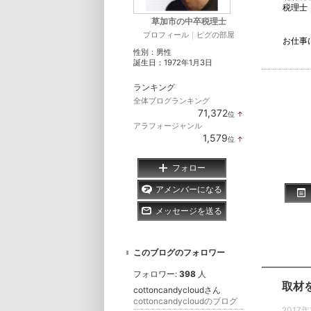
税理士
草加市の中卒税理士
プロフィール
｜
ピグの部屋
お仕事
性別：
男性
誕生日：
1972年1月3日
ランキング
全体ブログランキング
71,372
位
↑
ラ
アラフォージャンル
ン
1,579
位
↑
キ
ラ
ン
ン
グ
キ
フォロー
上
ン
昇
グ
アメンバーになる
上
昇
メッセージを送る
このブログのフォロワー
フォロワー:
398
人
取材
cottoncandycloudさん
cottoncandycloudのブログ
2017年