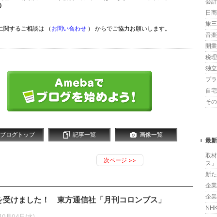
会計
）
日商簿
旅三昧
に関するご相談は （
お問い合わせ
） からでご協力お願いします。
音楽 (
開業準
税理
独立開
プライ
自宅改
その他
ブログトップ
記事一覧
画像一覧
最新
取材
次ページ
>>
ス」
新た
企業
企業
を受けました！ 東方通信社「月刊コロンブス」
NH
10月04日(水)