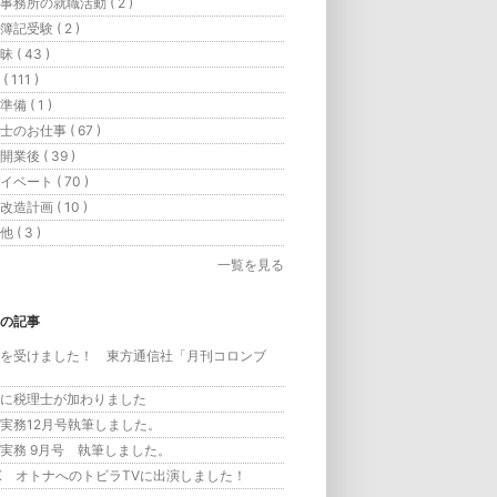
事務所の就職活動 ( 2 )
記受験 ( 2 )
 ( 43 )
 111 )
備 ( 1 )
士のお仕事 ( 67 )
業後 ( 39 )
ベート ( 70 )
造計画 ( 10 )
 ( 3 )
一覧を見る
の記事
を受けました！ 東方通信社「月刊コロンブ
に税理士が加わりました
実務12月号執筆しました。
実務 9月号 執筆しました。
K オトナへのトビラTVに出演しました！