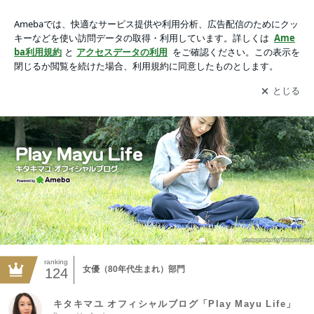
キタキマユ オフィシャルブログ「Play Mayu Life」Powered b
y Ameba
アプリをダウンロードして
ブログの更新通知
を受け取りまし
開く
ょう。
ranking
女優（80年代生まれ）部門
124
キタキマユ オフィシャルブログ「Play Mayu Life」