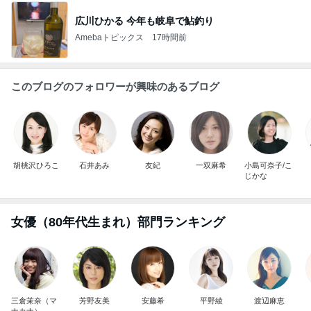
広川ひかる 今年も岐阜で鮎釣り
Amebaトピックス
17時間前
このブログのフォロワーが興味のあるブログ
胡桃沢ひろこ
石井あみ
友紀
一双麻希
小島可奈子/こ
じかな
女優（80年代生まれ）部門ランキング
三倉茉奈（マ
芳野友美
安藤希
平野綾
渡辺麻恵
ナカナ）