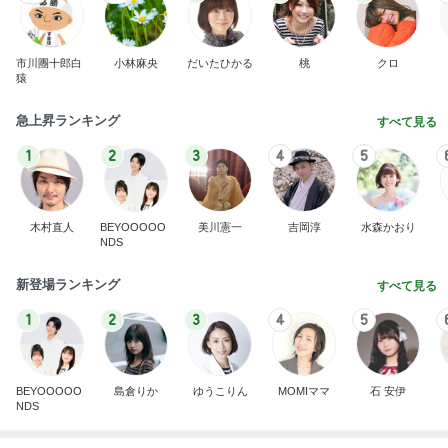
市川團十郎白
小林麻央
だいたひかる
桃
クロ
猿
急上昇ランキング
すべて見る
1
2
3
4
5
木村直人
BEYOOOOO
美川憲一
吉岡淳
水森かおり
NDS
新登場ランキング
すべて見る
1
2
3
4
5
BEYOOOOO
島倉りか
ゆうこりん
MOMIママ
石 安伊
NDS