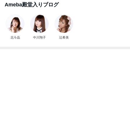
Ameba殿堂入りブログ
北斗晶
中川翔子
辻希美