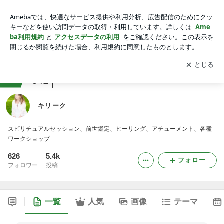
キリーク
アプリをダウンロードして
ブログの更新通知
を受け取りまし
開く
ょう。
ranking
占い・スピリチュアルジャンル
541
キリーク
スピリチュアルセッション、前世鑑定、ヒーリング、アチューメント、各種
ワークショップ
626
5.4k
フォロー
フォロワー
投稿
一覧
人気
画像
テーマ