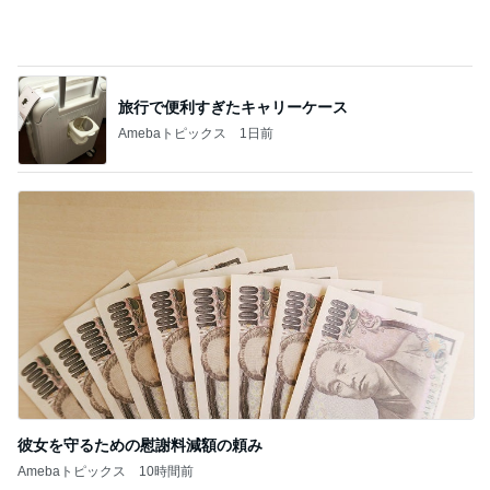
彼女を守るための慰謝料減額の頼み
Amebaトピックス
10時間前
記事を読む
台湾の人気小籠包店の日本一号店
Amebaトピックス
1日前
原田龍二の妻 駅までのお見送り
Amebaトピックス
1日前