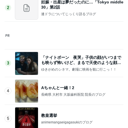
Aちゃんと一緒！2
4
長崎県 大村市 大坂歯科医院 院長のブログ
教皇選挙
5
animemangaeigagasukiのブログ
このジャンルの記事をもっと見る
レジェンド松下のなんでもプレゼン！
Amebaトピックス
1時間前
必ず買ってくるずんだ生クリーム大福
Amebaトピックス
9時間前