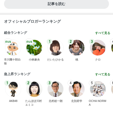
記事を読む
オフィシャルブロガーランキング
総合ランキング
すべて見る
1
2
3
市川團十郎白
小林麻央
だいたひかる
桃
クロ
猿
急上昇ランキング
すべて見る
1
2
3
4
5
AKB48
たんぽぽ川村
北村総一朗
北別府学
OCHA NORM
エミコ
A