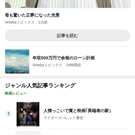
映画レビュー
人懐っこいで賞と映画｢異端者の家｣
1
ライターズパレット通信
妊娠・出産は夢だったのに…「Tokyo middle
30」第2話
2
連ドラについてじっくり語るブログ
「ナイトボーン 夜哭」子供の顔がいつまで
も映らず怖いけど、まるで天使のような顔の
3
赤ちゃんでした。
ゆきがめのシネマ。劇場に映画を観に行こっ！！