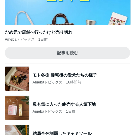
モト冬樹 帰宅後の愛犬たちの様子
Amebaトピックス
16時間前
母も気に入った終売する人気下地
Amebaトピックス
1日前
結局全色制覇したキャミソール
Amebaトピックス
1日前
5年使い倒し元が取れた電動鼻吸い器
Amebaトピックス
1日前