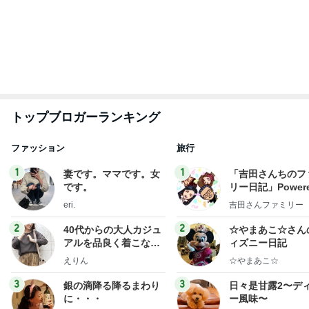
トップブロガーランキング
ファッション
旅行
1
1
妻です。ママです。女
「吉田さんちのフ
です。
リー日記」Powere
y Ameba 吉田さ
eri.
吉田さんファミリー
ミリーオフィシャ
ログ
2
2
40代からの大人カジュ
☆やまあこ☆さん
アルを品良く着こなす
ィズニー日記
ファッションブログ
えりん
☆やまあこ☆
3
3
銀の滴降る降るまわり
日々是甘露2〜デ
に・・・
ー風味〜