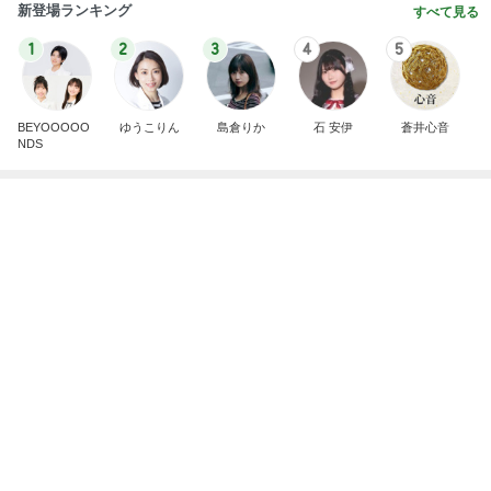
新登場ランキング
すべて見る
1
2
3
4
5
BEYOOOOO
ゆうこりん
島倉りか
石 安伊
蒼井心音
NDS