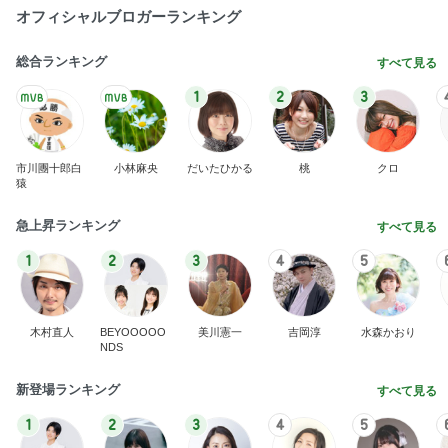
オフィシャルブロガーランキング
総合ランキング
すべて見る
1
2
3
市川團十郎白
小林麻央
だいたひかる
桃
クロ
猿
急上昇ランキング
すべて見る
1
2
3
4
5
木村直人
BEYOOOOO
美川憲一
吉岡淳
水森かおり
NDS
新登場ランキング
すべて見る
1
2
3
4
5