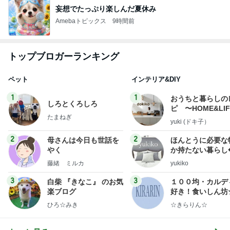
妄想でたっぷり楽しんだ夏休み
Amebaトピックス
9時間前
トップブロガーランキング
ペット
インテリア&DIY
1
1
おうちと暮らしの
しろとくろしろ
ピ 〜HOME&LI
たまねぎ
yuki (ドキ子）
2
2
母さんは今日も世話を
ほんとうに必要な
やく
か持たない暮らし
ep Life Simple
藤緒 ミルカ
yukiko
ンテリアのきろく
3
3
白柴 『きなこ』 のお気
１００均・カルデ
楽ブログ
好き！食いしん坊
らりん☆のブログ
ひろ☆みき
☆きらりん☆