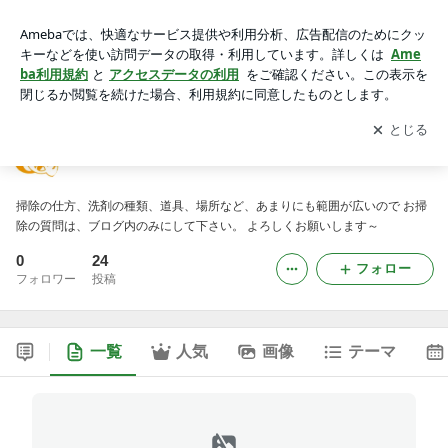
たに～のお掃除日記
アプリをダウンロードして
ブログの更新通知
を受け取りまし
開く
ょう。
たに～のお掃除日記
掃除の仕方、洗剤の種類、道具、場所など、あまりにも範囲が広いので お掃
除の質問は、ブログ内のみにして下さい。 よろしくお願いします～
0
24
フォロー
フォロワー
投稿
一覧
人気
画像
テーマ