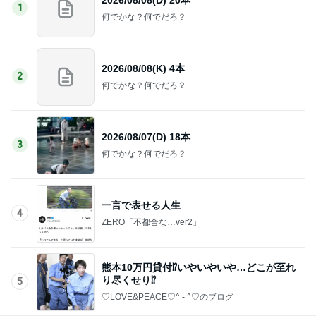
1
何でかな？何でだろ？
2026/08/08(K) 4本
2
何でかな？何でだろ？
2026/08/07(D) 18本
3
何でかな？何でだろ？
一言で表せる人生
4
ZERO「不都合な…ver2」
熊本10万円貸付⁉️いやいやいや…どこが至れ
り尽くせり⁉️
5
♡LOVE&PEACE♡^ - ^♡のブログ