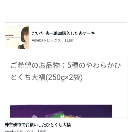
だいた 長くなった打ち合わせと息子
Amebaトピックス
1日前
思ったより硬くなかった久々の品
Amebaトピックス
1日前
假屋崎省吾 見事な建長寺のハス