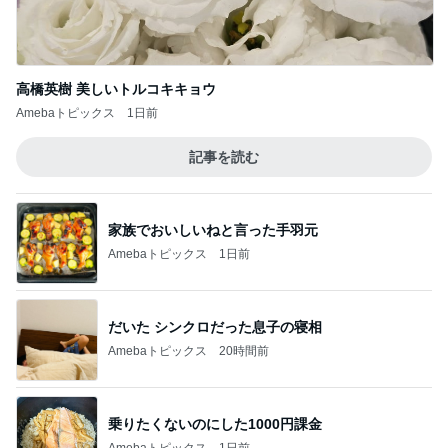
市川團十郎白
小林麻央
だいたひかる
桃
クロ
猿
急上昇ランキング
すべて見る
1
2
3
4
5
デーモン閣下
片岡愛之助
林下清志(ビッ
沢田聖子
金沢克彦
グダディ)
新登場ランキング
すべて見る
1
2
3
4
5
BEYOOOOO
島倉りか
ゆうこりん
石 安伊
蒼井心音
NDS
Ameba殿堂入りブログ