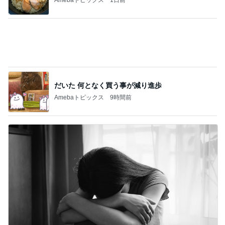
北斗晶
中川翔子
辻希美