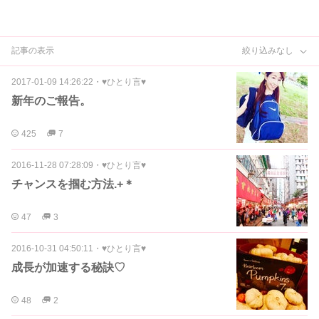
記事の表示
絞り込みなし
2017-01-09 14:26:22
・
♥ひとり言♥
新年のご報告。
425
7
2016-11-28 07:28:09
・
♥ひとり言♥
チャンスを掴む方法.+＊
47
3
2016-10-31 04:50:11
・
♥ひとり言♥
成長が加速する秘訣♡
48
2