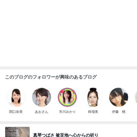
ホラン千秋
おかもとまり
酒井彩名
瀬戸サオリ
佐々木かい
もっと見る
求めていた体型カバーできるワンピース
Amebaトピックス
10時間前
誤嚥性肺炎になった母の急な変化
Amebaトピックス
1日前
山田 幻想的な竹林で不思議体験
Amebaトピックス
20時間前
香港のKFCで冷静さを失った夫の行動