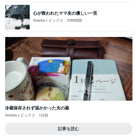
義母から出た斜め上からの発言
Amebaトピックス
16時間前
記事を読む
豪華すぎる付録ムック本10選
Amebaトピックス
1日前
帰るところの尊過ぎる猫の兄妹
Amebaトピックス
13時間前
森渉 ランキング戦へ死に物狂いの練習
Amebaトピックス
1日前