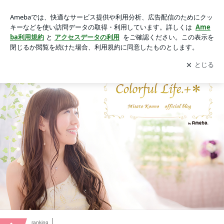
今野美里オフィシャルブログ「Colorful Life.+＊」Powered by
Ameba
アプリをダウンロードして
ブログの更新通知
を受け取りまし
開く
ょう。
ranking