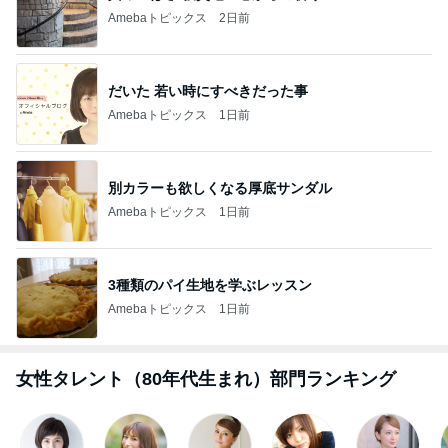
Amebaトピックス
19時間前
芸能人・有名人ブログ TOPへ
神がかってる掃除機
Amebaトピックス
7時間前
津久井教生 無事終了したPCメンテ
Amebaトピックス
1日前
解雇され謝罪なくヘラヘラな上司
Amebaトピックス
1日前