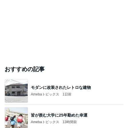
旦那の通院後くら寿司で昼ごはん
Amebaトピックス
1日前
モト冬樹 妻とのゴルフ打ちっぱなし
Amebaトピックス
1日前
このブログのフォロワーが興味のあるブログ
関口奈美
あおさん
市川みか☆
柊瑠美
伊藤 桃
真琴つばさ 被災地へ心からの祈り