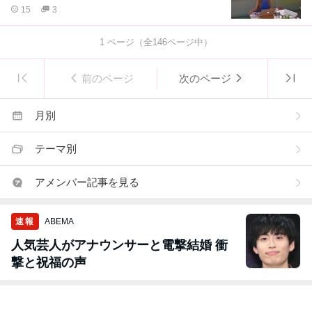
15
3
1
ページ（全
146
ページ中）
前のページ
次のページ
月別
テーマ別
アメンバー記事を見る
速報
ABEMA
人気芸人がアナウンサーと電撃結婚 衝
撃と祝福の声