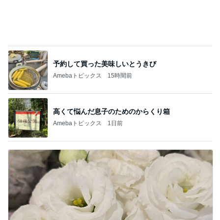
株主優待でお願いしたひとくち大福
Amebaトピックス
1日前
記事を読む
朝から1人で入った最高の温泉
Amebaトピックス
1日前
オフィシャルブロガーランキング
総合ランキング
すべて見る
1
2
3