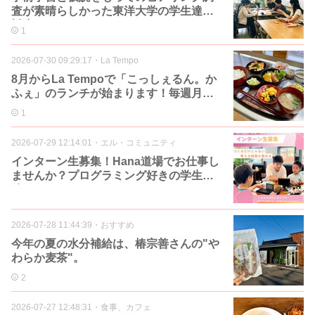
査が素晴らしかった東洋大学の学生達。
対応させていただきました
1
2026-07-30 09:29:17
・
La Tempo
8月からLa Tempoで「こっしぇるん。か
ふぇ」のランチが始まります！毎週月曜
日！
1
2026-07-29 12:14:01
・
エル・コミュニティ
インターン生募集！Hana道場でお仕事し
ませんか？プログラミング好きの学生お
待ちしております。
2026-07-28 11:44:39
・
おすすめ
今年の夏の水分補給は、椿宗善さんの"や
わらか麦茶"。
2
2026-07-27 12:48:31
・
食事、カフェ