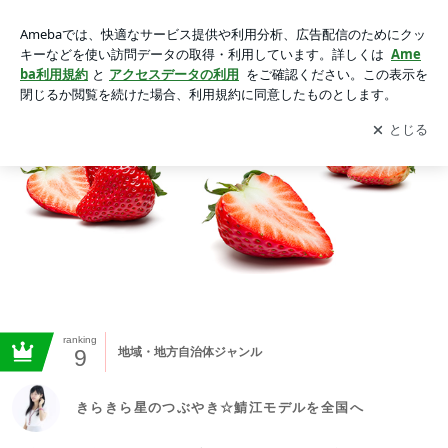
きらきら星のつぶやき☆鯖江モデルを全国へ
アプリをダウンロードして
ブログの更新通知
を受け取りまし
開く
ょう。
ranking
9
地域・地方自治体ジャンル
きらきら星のつぶやき☆鯖江モデルを全国へ