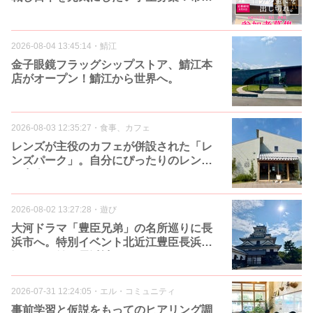
をやりませんか？
2026-08-04 13:45:14
・
鯖江
金子眼鏡フラッグシップストア、鯖江本
店がオープン！鯖江から世界へ。
2026-08-03 12:35:27
・
食事、カフェ
レンズが主役のカフェが併設された「レ
ンズパーク」。自分にぴったりのレンズ
に出会えます。
2026-08-02 13:27:28
・
遊び
大河ドラマ「豊臣兄弟」の名所巡りに長
浜市へ。特別イベント北近江豊臣長浜大
河ドラマ館や長浜城
2026-07-31 12:24:05
・
エル・コミュニティ
事前学習と仮説をもってのヒアリング調