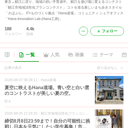
東京→鯖江に戻り、地域の担い手育成中。 鯖江を遊び場に変えるコンテスト
「鯖江市地域活性化プランコンテスト」 コトを巡る新しいまち歩きスタイル
「さばぷら」 IT×ものづくり拠点「Hana道場」 コミュニティ シェアオフィス
「Hana Innovation Lab.(Hana工房)」
188
4.4k
フォロー
フォロワー
投稿
一覧
人気
画像
テーマ
記事の表示
絞り込みなし
2026-08-07 06:28:11
・
Hana道場
夏空に映えるHana道場。青い空と白い雲
のコントラストが美しい夏の空。
4
2026-08-05 12:29:25
・
鯖江市地域活性化プランコンテスト
締切8月8日23:59まで！自分の可能性に挑
戦し日本を元気にしたい学生募集！市長