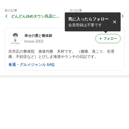
前の記事
次の記事
どんどんゆめタウン呉店に行
洋菓子松田屋さんと広島のサ
気に入ったらフォロー
ってきました
ンカレー
会員登録は不要です
幸せの雲と整体師
フォロー
kinsei-2002
呉市広の整体院 身体均整 木村です。 （腰痛、肩こり、生理
痛、不妊症など）とびしま海道やランチの日記です。
食通・グルメジャンル 64位
最近の画像つき記事
ドリームに行っ
世羅の中華やん
豊味園の冷やし
月に一度の松山
てきました
やん 冷麺
中華（呉市仁
出張