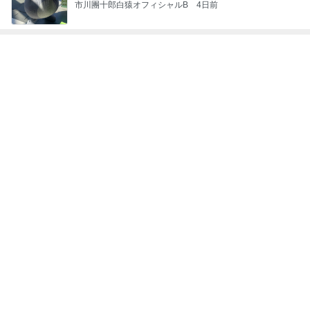
ジャンルランキング
食通・グルメ
4,620人参加中
1
青森県岩木山麓「嶽きみ」小田桐農園のブログ
青森県岩木山麓「嶽きみ」の小田桐農園
2
karen*のほっと一息カフェタイム
karen
3
日々つれづれ・・
るぅ
4
5
6
7
8