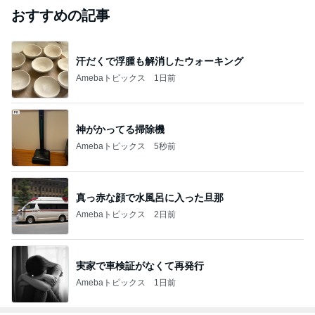
#
学食
オープンキャンパス 2026①
2028年 大学受験→苦手科目は克服できる？高校生男子の
2026年8月8日
ブログ
ふくいICT中央高等学校へ見学に行きました（前
半）
横須賀で1番のパソコン・プログラミング教室！2000人の
2026年8月8日
卒業生と200人が在籍！23年のベテラン先生 パソコンス
クールSmile
上智大学 オープンキャンパス
不登校の末、中堅中高一貫女子高生が、通信制高校生に
2026年8月8日
なりました！現在、高校三年生、大学受験生です
このハッシュタグの記事を見る
芸能人・有名人ブログ TOPへ