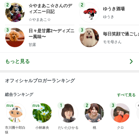
急上昇ランキング
すべて見る
1
2
3
4
5
木村直人
BEYOOOOO
美川憲一
吉岡淳
水森かおり
NDS
新登場ランキング
すべて見る
1
2
3
4
5
BEYOOOOO
島倉りか
ゆうこりん
MOMIママ
石 安伊
NDS