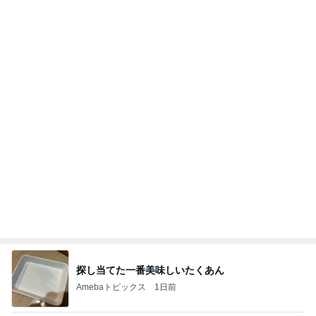
悲しすぎて立ち直れない。
クロオフィシャルブログPowered by Ameba
2日前
ウエスト78cmの0サイズパンツ
Amebaトピックス
1日前
ありがとうございます
市川團十郎白猿オフィシャルB
4日前
御朱印まで無料だった太っ腹な神社
Amebaトピックス
1日前