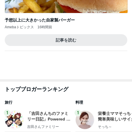
ログ
2
2
☆やまあこ☆さんのデ
ゆうき酒場
ィズニー日記
ゆうき
☆やまあこ☆
3
3
日々是甘露2〜ディズニ
毎日笑顔で過ごし
ー風味〜
モモ母さん
甘露
もっと見る
オフィシャルブロガーランキング
総合ランキング
すべて見る
1
2
3
市川團十郎白
小林麻央
だいたひかる
桃
クロ
猿