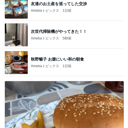
予想以上に大きかった自家製バーガー
Amebaトピックス
16時間前
記事を読む
トップブロガーランキング
旅行
料理
1
1
「吉田さんちのファミ
栄養士ママそっち
リー日記」Powered b
簡単美味しいサイ
y Ameba 吉田さんファ
献立
吉田さんファミリー
そっち～
ミリーオフィシャルブ