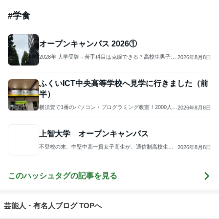
「昨日から話してる」斉藤被告の妻 SNS更新
Amebaトピックス
1日前
実家で晩ご飯
だいたひかるオフィシャルブログ Powered by Ame
1日前
ba
島袋寛子「幸せ者」芸能界からも祝福
Amebaトピックス
1日前
ありがとうございます
市川團十郎白猿オフィシャルB
4日前