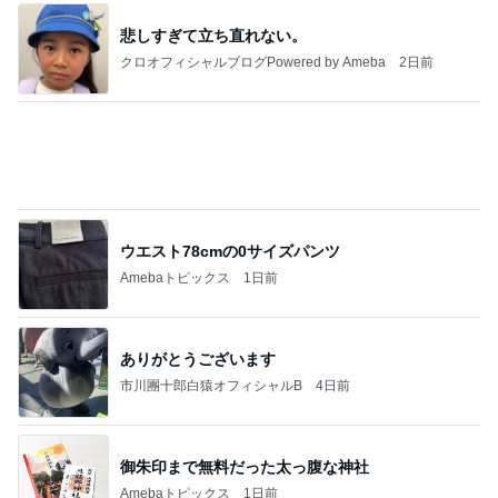
実家で晩ご飯
だいたひかるオフィシャルブログ Powered by Ame
1日前
ba
16年間お世話になったドライヤー
Amebaトピックス
18時間前
わあ喉は‥
藤田朋子オフィシャルブログ「笑顔の種と眠る犬」
3日前
Powered by Ameba