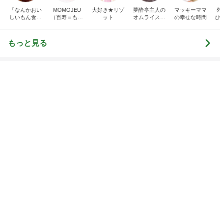
エルメスの皿に盛り付け大失敗
Amebaトピックス
1日前
疲れた日に役立つ手作りみたいな餃子
Amebaトピックス
1日前