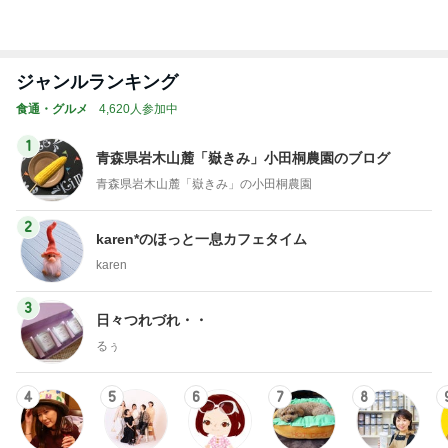
「なんかおい
MOMOJEU
大好き★リゾ
夢酔亭主人の
マッキーママ
しいもん食べ
（百寿＝もも
ット
オムライス食
の幸せな時間
ひ
たいねん！」
じゅ）〜大人
日記
のろのり記録
のお洒落な旅
帳
とグルメ。10
もっと見る
0歳まで笑顔
に〜