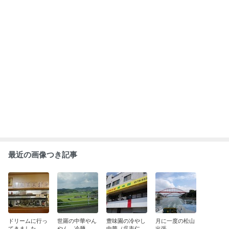
方）
もっと見る
ABEMA
元ジャンポケ斉藤被告の妻がSNSを更
新