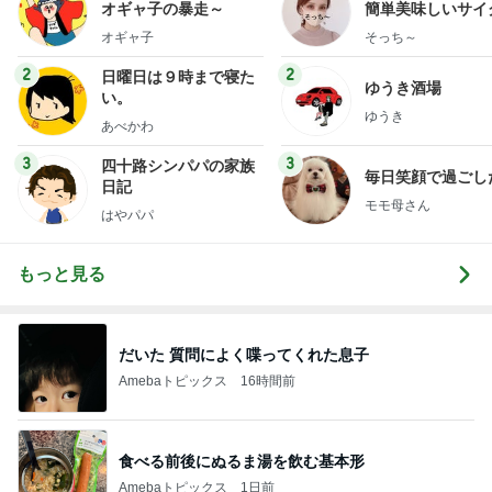
オギャ子の暴走～
簡単美味しいサイ
献立
オギャ子
そっち～
2
2
日曜日は９時まで寝た
ゆうき酒場
い。
ゆうき
あべかわ
3
3
四十路シンパパの家族
毎日笑顔で過ごし
日記
モモ母さん
はやパパ
もっと見る
だいた 質問によく喋ってくれた息子
Amebaトピックス
16時間前
食べる前後にぬるま湯を飲む基本形
Amebaトピックス
1日前