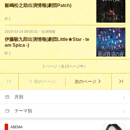
飯嶋松之助出演情報(劇団Patch)
1
2019-03-14 08:00:31
・
出演情報
伊藤駿九郎出演情報(劇団Little★Star - te
am Spica -)
2
1
ページ（全
13
ページ中）
前のページ
次のページ
月別
テーマ別
ABEMA