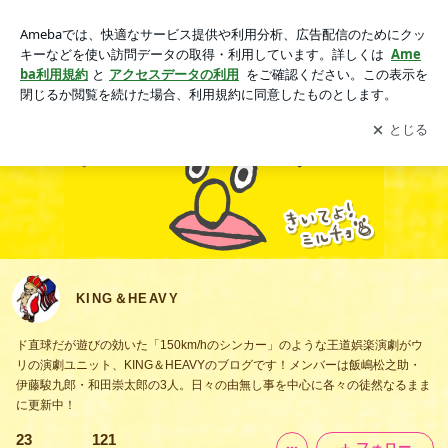
KING＆HEAVY
アプリをダウンロードして
ブログの更新通知
を受け取りまし
開く
ょう。
KING＆HEAVY
ド直球だが遊びの効いた「150km/hのシンカー」のような王道娯楽演劇がウ
リの演劇ユニット、KING＆HEAVYのブログです！メンバーは飯嶋松之助・
伊藤駿九郎・和田崇太郎の3人。日々の由無し事を中心に各々の徒然なるまま
に更新中！
23
121
フォロー