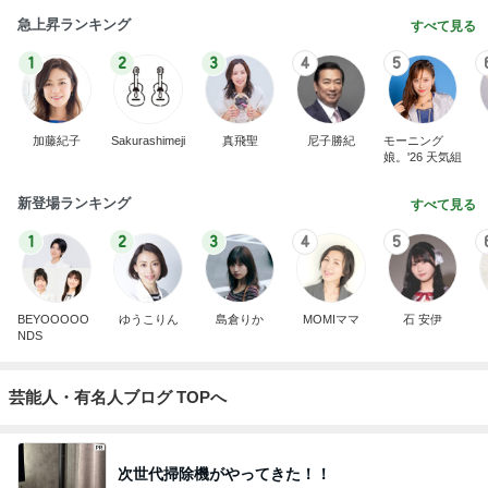
急上昇ランキング
すべて見る
1
2
3
4
5
加藤紀子
Sakurashimeji
真飛聖
尼子勝紀
モーニング
娘。'26 天気組
新登場ランキング
すべて見る
1
2
3
4
5
BEYOOOOO
ゆうこりん
島倉りか
MOMIママ
石 安伊
NDS
芸能人・有名人ブログ TOPへ
次世代掃除機がやってきた！！