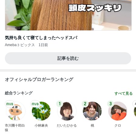
気持ち良くて寝てしまったヘッドスパ
Amebaトピックス
1日前
記事を読む
オフィシャルブロガーランキング
総合ランキング
すべて見る
1
2
3
市川團十郎白
小林麻央
だいたひかる
桃
クロ
猿