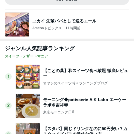
ユカイ 先輩パパとして送るエール
Amebaトピックス
11時間前
ジャンル人気記事ランキング
スイーツ・デザートマニア
【ことの葉】和スイーツ食べ放題 徹底レビュ
ー
1
オヤジのスイーツ時々ランニングブログ
モーニング◆patisserie A.K Labo エーケー
ラボ＠吉祥寺
2
東京モーニング日和
【スタバ】同じドリンクなのに50円安い？カ
スタマイズパスの意外な使い方