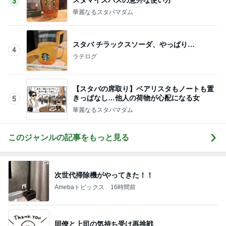
3
華麗なるスタバマダム
スタバ チラックスソーダ、やっぱり…
4
ラテログ
【スタバの席取り】ベアリスタもノートも置
きっぱなし…他人の荷物が心配になる女
5
華麗なるスタバマダム
このジャンルの記事をもっと見る
次世代掃除機がやってきた！！
Amebaトピックス
16時間前
同僚と上司の気持ち受け再挑戦