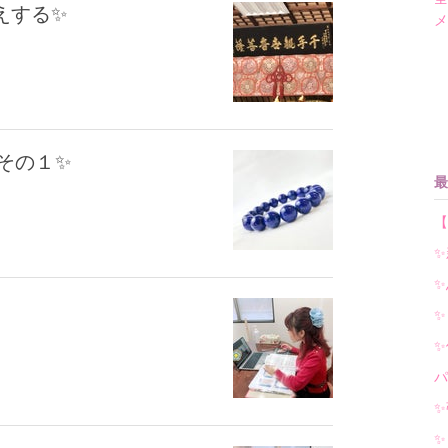
えする✨
メ
その１✨
最
✨
✨
✨
✨
パ
✨
✨