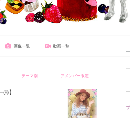
画像一覧
動画一覧
テーマ別
アメンバー限定
デー㊗】
プ