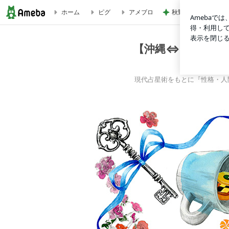
秋野 嬉しい頂き物
ホーム
ピグ
アメブロ
ブログ記事一覧｜【沖縄⇔全国】 ✨コワいほど当たる『琉球
【沖縄⇔全国】 
ー
現代占星術をもとに『性格・人