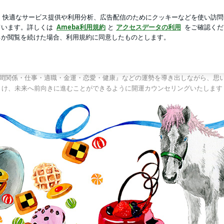
の美味しい茶豆
芸能人ブログ
人気ブログ
新規登録
ロ
推命バランス統計学』＆宇宙からのメッセージ『マヤ暦』＆ココ
✨コワいほど当たる『琉球推命バランス統計学』
ジ『マヤ暦』＆ココロの『開運カウンセリング』
間関係・仕事・適職・金運・恋愛・健康』などの運勢を導き出しながら、思
け、未来へ前向きに進むことができるように開運カウンセリングいたします