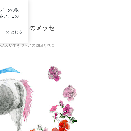
グイン
ロの『開運カウンセリング』 ✨
＆宇宙からのメッセ
 ✨
い込みや生きづらさの原因を見つ