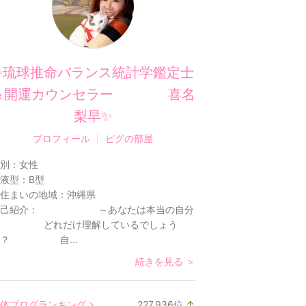
✨琉球推命バランス統計学鑑定士
＆開運カウンセラー 喜名
梨早✨
プロフィール
ピグの部屋
別：
女性
液型：
B型
住まいの地域：
沖縄県
己紹介：
～あなたは本当の自分
を どれだけ理解しているでしょう
か？ 自...
続きを見る ＞
体ブログランキング
227,936
位
↑