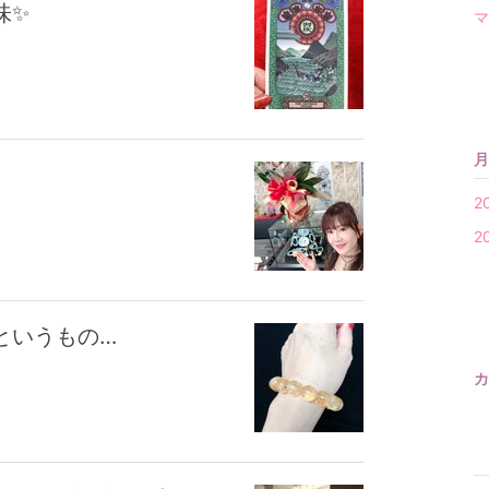
味✨
マ
月
2
2
というもの…
カ