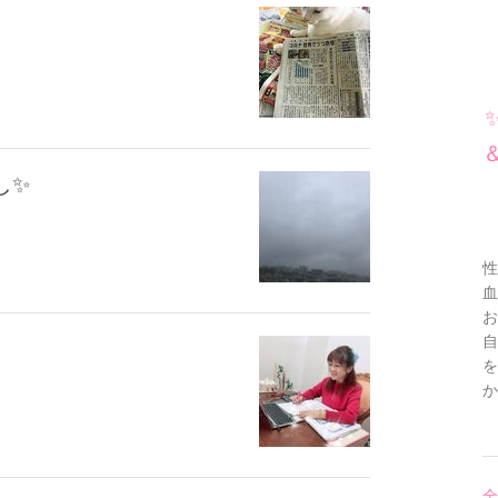
し✨
性
血
お
自
全