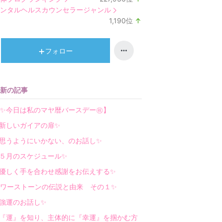
ラ
ンタルヘルスカウンセラージャンル
ン
1,190
位
↑
キ
ラ
ン
ン
グ
キ
フォロー
上
ン
昇
グ
上
新の記事
昇
【✨今日は私のマヤ暦バースデー㊗】
新しいガイアの扉✨
思うようにいかない、のお話し✨
５月のスケジュール✨
優しく手を合わせ感謝をお伝えする✨
ワーストーンの伝説と由来 その１✨
強運のお話し✨
『運』を知り、主体的に『幸運』を掴かむ方