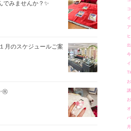
んでみませんか？✨
コ
イ
ア
ヒ
出
支店 １月のスケジュールご案
今
イ
T
お
✨㊗
講
お
オ
パ
月