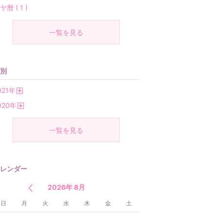
ヤ暦 ( 1 )
一覧を見る
別
021
年
開
020
年
く
開
く
一覧を見る
レンダー
2026年 8月
日
月
火
水
木
金
土