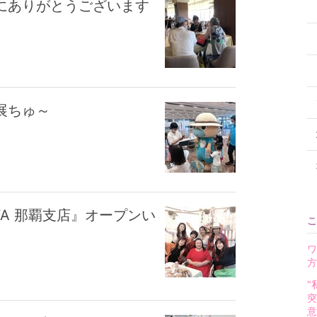
にありがとうございます
展ちゅ～
AWA 那覇支店』オープンい
こ
ワ
方
"
突
意