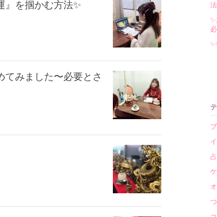
運』を掴かむ方法✨
法
✨
必
✨
めてみました〜必要とさ
テ
ブ
イ
占
ケ
オ
つ
コ