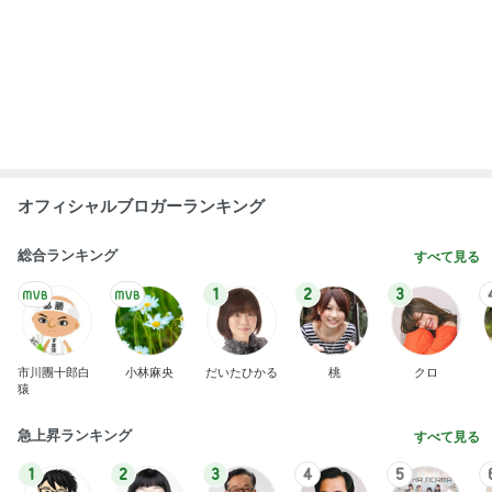
オフィシャルブロガーランキング
総合ランキング
すべて見る
1
2
3
市川團十郎白
小林麻央
だいたひかる
桃
クロ
猿
急上昇ランキング
すべて見る
1
2
3
4
5