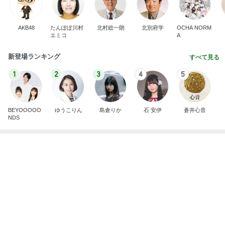
AKB48
たんぽぽ川村
北村総一朗
北別府学
OCHA NORM
エミコ
A
新登場ランキング
すべて見る
1
2
3
4
5
BEYOOOOO
ゆうこりん
島倉りか
石 安伊
蒼井心音
NDS