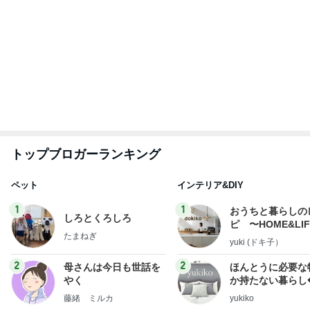
トップブロガーランキング
ペット
インテリア&DIY
1
1
おうちと暮らしの
しろとくろしろ
ピ 〜HOME&LI
たまねぎ
yuki (ドキ子）
2
2
母さんは今日も世話を
ほんとうに必要な
やく
か持たない暮らし
ep Life Simple
藤緒 ミルカ
yukiko
ンテリアのきろく