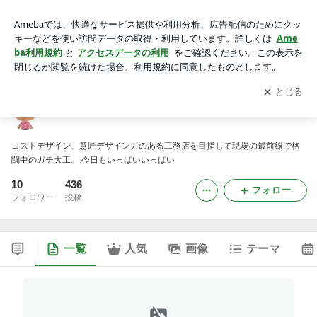
木村建造のブログ
アプリをダウンロードして
ブログの更新通知
を受け取りまし
開く
ょう。
木村建造のブログ
コストデザイン、意匠デザイン力のある工務店を目指して現場の最前線で格
闘中のガチ大工。 今日もいっぱいいっぱい
10
436
フォロー
フォロワー
投稿
一覧
人気
画像
テーマ