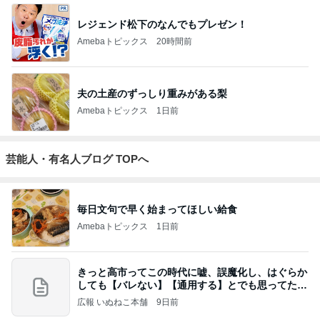
レジェンド松下のなんでもプレゼン！
Amebaトピックス
20時間前
夫の土産のずっしり重みがある梨
Amebaトピックス
1日前
芸能人・有名人ブログ TOPへ
毎日文句で早く始まってほしい給食
Amebaトピックス
1日前
きっと高市ってこの時代に嘘、誤魔化し、はぐらか
しても【バレない】【通用する】とでも思ってたん
だろ
広報 いぬねこ本舗
9日前