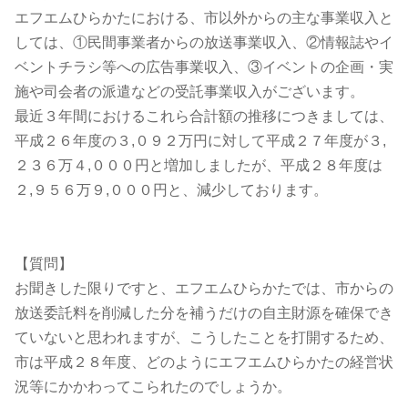
エフエムひらかたにおける、市以外からの主な事業収入と
しては、①民間事業者からの放送事業収入、②情報誌やイ
ベントチラシ等への広告事業収入、③イベントの企画・実
施や司会者の派遣などの受託事業収入がございます。
最近３年間におけるこれら合計額の推移につきましては、
平成２６年度の３,０９２万円に対して平成２７年度が３,
２３６万４,０００円と増加しましたが、平成２８年度は
２,９５６万９,０００円と、減少しております。
【質問】
お聞きした限りですと、エフエムひらかたでは、市からの
放送委託料を削減した分を補うだけの自主財源を確保でき
ていないと思われますが、こうしたことを打開するため、
市は平成２８年度、どのようにエフエムひらかたの経営状
況等にかかわってこられたのでしょうか。