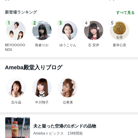
新登場ランキング
すべて見る
1
2
3
4
5
BEYOOOOO
島倉りか
ゆうこりん
石 安伊
蒼井心音
NDS
Ameba殿堂入りブログ
北斗晶
中川翔子
辻希美
夫と疑った空港の1ポンドの品物
Amebaトピックス
15時間前