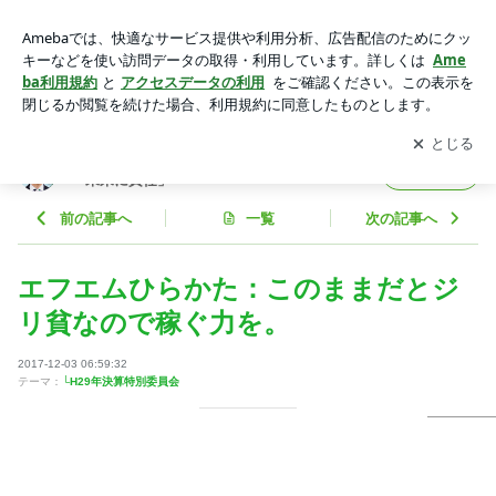
エフエムひらかた：このままだとジリ貧なので稼ぐ力を。 | 枚
方市議会議員 木村亮太オフィシャルブログ「未来に責任」Po
アプリをダウンロードして
ブログの更新通知
を受け取りまし
開く
wered by Ameba
ょう。
枚方市議会議員 木村亮太オフィシャルブログ
フォロー
「未来に責任」
前の記事へ
一覧
次の記事へ
エフエムひらかた：このままだとジ
リ貧なので稼ぐ力を。
2017-12-03 06:59:32
テーマ：
└H29年決算特別委員会