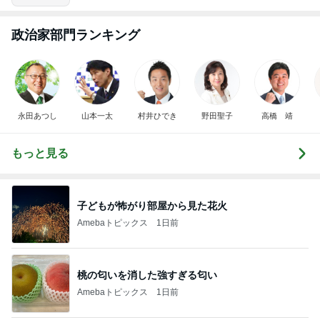
政治家部門ランキング
永田あつし
山本一太
村井ひでき
野田聖子
高橋 靖
もっと見る
子どもが怖がり部屋から見た花火
Amebaトピックス
1日前
桃の匂いを消した強すぎる匂い
Amebaトピックス
1日前