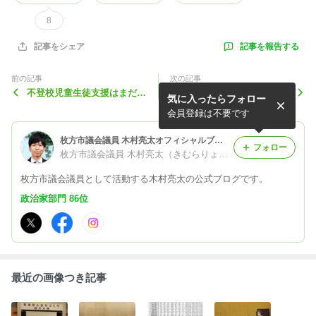
8
記事を報告する
記事をシェア
前の記事
次の記事
不登校児童生徒支援はまだま
『未来に先回りする思考法』
気に入ったらフォロー
だ不足しています。
を読んで
会員登録は不要です
枚方市議会議員 木村亮太オフィシャルブログ「未来に責任」Powered by Ameba
フォロー
枚方市議会議員 木村亮太（きむらりょうた）
枚方市議会議員として活動する木村亮太の公式ブログです。
政治家部門 86位
最近の画像つき記事