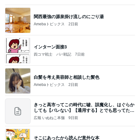
関西最強の源泉掛け流しのにごり湯
Amebaトピックス
2日前
インターン面接3
四コマ戦士 パパ戦記
7日前
白髪を考え美容師と相談した髪色
Amebaトピックス
2日前
きっと高市ってこの時代に嘘、誤魔化し、はぐらか
しても【バレない】【通用する】とでも思ってたん
だろ
広報 いぬねこ本舗
9日前
そこにあったから読んだ意外な本