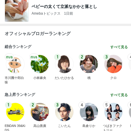
ベビーの太くて立派なかかと落とし
Amebaトピックス
1日前
オフィシャルブロガーランキング
総合ランキング
すべて見る
1
2
3
市川團十郎白
小林麻央
だいたひかる
桃
クロ
猿
急上昇ランキング
すべて見る
1
2
3
4
5
EBiDAN 39&Ki
高山善廣
こいたん
島倉りか
つばきファク
DS
トリー