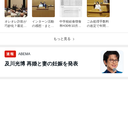
オレオレ詐欺が
インターン活動
中学校給食喫食
ごみ処理手数料
巧妙化？最近多
の感想・まとめ
率H30年10月の
の改定で年間2
い特殊詐欺は振
＠影山
喫食率は33.3％
億円の効果？？
り込め詐欺
です。
もっと見る
速報
ABEMA
及川光博 再婚と妻の妊娠を発表