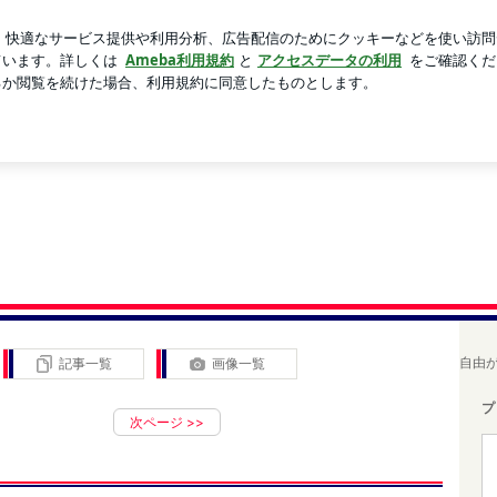
どダメだった仕事
芸能人ブログ
人気ブログ
新規登録
自由
記事一覧
画像一覧
プ
次ページ
>>