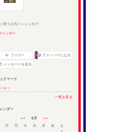
く使う公式ハッシュタグ
ラベンダー
フォロー
アメンバーになる
メッセージを送る
ックマーク
ｉｍｉ
一覧を見る
レンダー
<<
8月
>>
日
月
火
水
木
金
土
1