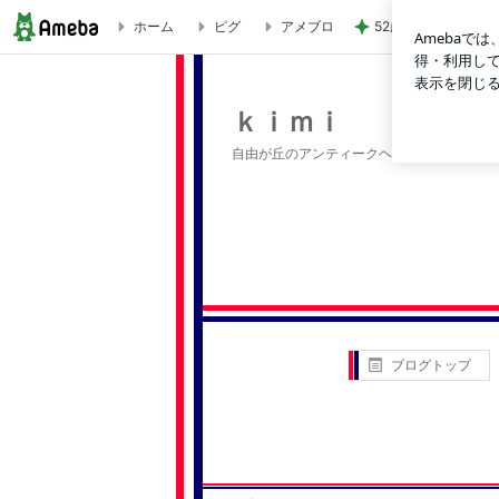
ホーム
ピグ
アメブロ
52歳で挑戦したけ
ｋｉｍｉ
ｋｉｍｉ
自由が丘のアンティークヘアサロンkimi
ブログトップ