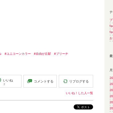
テ
ブロ
fa
fa
お
ル
#ユニコーンカラー
#自由が丘駅
#ブリーチ
最
月
20
いいね
リブログする
コメントする
20
2
20
いいね！した人一覧
20
20
ポスト
20