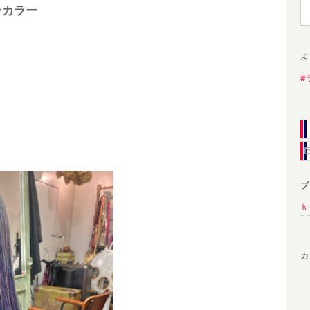
ンカラー
よ
#
ブ
ｋ
カ