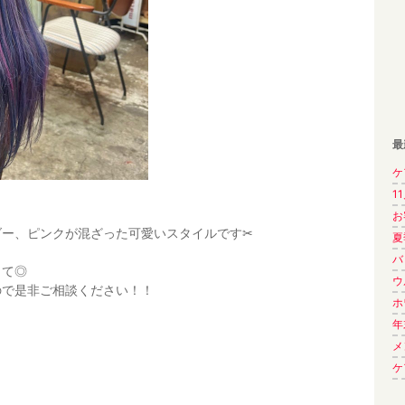
最
ケ
1
お
ー、ピンクが混ざった可愛いスタイルです✂︎
夏
バ
って◎
ウ
ので是非ご相談ください！！
ホ
年
メ
ケ