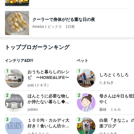
クーラーで身体がだる重な日の夜
Amebaトピックス
1日前
トップブロガーランキング
インテリア&DIY
ペット
1
1
おうちと暮らしのレシ
しろとくろしろ
ピ 〜HOME&LIFE〜
たまねぎ
yuki (ドキ子）
2
2
ほんとうに必要な物し
母さんは今日も世
か持たない暮らし◆Ke
やく
ep Life Simple◆〜イ
yukiko
藤緒 ミルカ
ンテリアのきろく〜
3
3
１００均・カルディ大
白柴 『きなこ』 
好き！食いしん坊☆き
楽ブログ
らりん☆のブログ
☆きらりん☆
ひろ☆みき