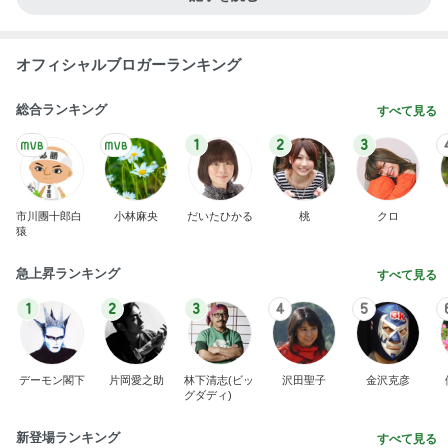
オフィシャルブロガーランキング
総合ランキング
すべて見る
1
2
3
市川團十郎白
小林麻央
だいたひかる
桃
クロ
猿
急上昇ランキング
すべて見る
1
2
3
4
5
デーモン閣下
片岡愛之助
林下清志(ビッ
沢田聖子
金沢克彦
グダディ)
新登場ランキング
すべて見る