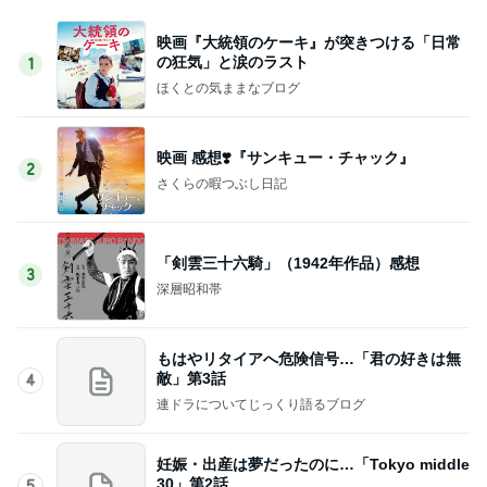
映画『大統領のケーキ』が突きつける「日常
の狂気」と涙のラスト
1
ほくとの気ままなブログ
映画 感想❣️『サンキュー・チャック』
2
さくらの暇つぶし日記
「剣雲三十六騎」（1942年作品）感想
3
深層昭和帯
もはやリタイアへ危険信号…「君の好きは無
敵」第3話
4
連ドラについてじっくり語るブログ
妊娠・出産は夢だったのに…「Tokyo middle
30」第2話
5