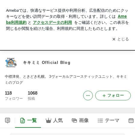
キキミミ Official Blog
アプリをダウンロードして
ブログの更新通知
を受け取りまし
開く
ょう。
HOME
NEWS
CONTACT
キキミミ Official Blog
中標津発、ときどき札幌。 3ヴォーカルアコースティックユニット、キキミ
ミのブログ
118
1068
フォロー
フォロワー
投稿
一覧
人気
画像
テーマ