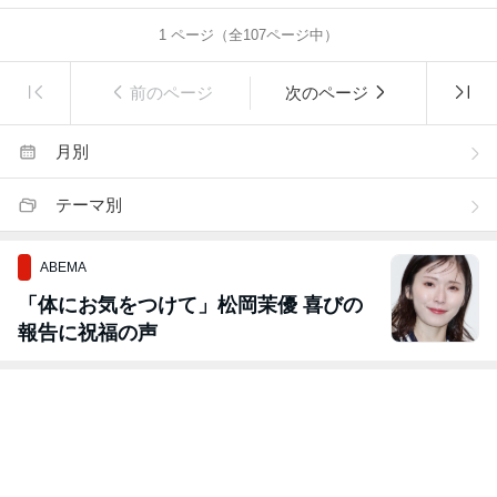
1
ページ（全
107
ページ中）
前のページ
次のページ
月別
テーマ別
ABEMA
「体にお気をつけて」松岡茉優 喜びの
報告に祝福の声