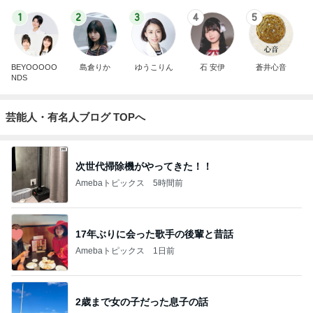
1
2
3
4
5
BEYOOOOO
島倉りか
ゆうこりん
石 安伊
蒼井心音
NDS
芸能人・有名人ブログ TOPへ
次世代掃除機がやってきた！！
Amebaトピックス
5時間前
17年ぶりに会った歌手の後輩と昔話
Amebaトピックス
1日前
2歳まで女の子だった息子の話