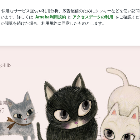
本のお気に入り
芸能人ブログ
人気ブログ
新規登録
ロ
ジⅢb
法開始
続行