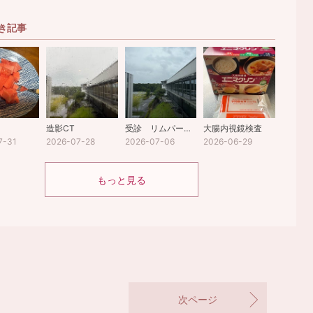
き記事
造影CT
受診 リムパーザ701日目
大腸内視鏡検査
7-31
2026-07-28
2026-07-06
2026-06-29
もっと見る
次ページ