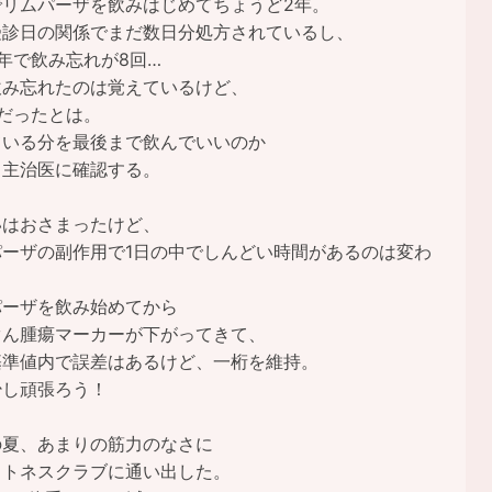
でリムパーザを飲みはじめてちょうど2年。
受診日の関係でまだ数日分処方されているし、
年で飲み忘れが8回…
飲み忘れたのは覚えているけど、
だったとは。
ている分を最後まで飲んでいいのか
、主治医に確認する。
いはおさまったけど、
パーザの副作用で1日の中でしんどい時間があるのは変わ
。
パーザを飲み始めてから
ぐん腫瘍マーカーが下がってきて、
基準値内で誤差はあるけど、一桁を維持。
少し頑張ろう！
の夏、あまりの筋力のなさに
ットネスクラブに通い出した。