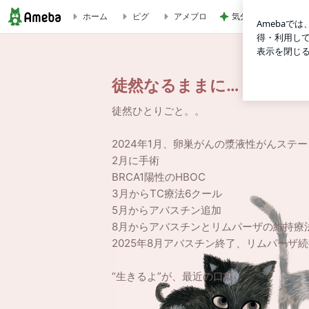
気分で使い分ける4
ホーム
ピグ
アメブロ
徒然なるままに…
徒然なるままに…
徒然ひとりごと。。
2024年1月、卵巣がんの漿液性がんステー
2月に手術
BRCA1陽性のHBOC
3月からTC療法6クール
5月からアバスチン追加
8月からアバスチンとリムパーザの維持療
2025年8月アバスチン終了、リムパーザ
“生きるよ”が、最近の口癖