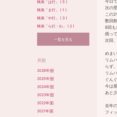
今日
映画「は行」 ( 5 )
次の
映画「ま行」 ( 1 )
この2
映画「や行」 ( 3 )
数回
映画「ら行・わ」 ( 2 )
8回も
残っ
一覧を見る
次回
めま
リム
月別
らず
2026
年
リム
開
2025
年
く
ぐん
開
今は
2024
年
く
開
あと
2023
年
く
開
2022
年
く
去年
開
2021
年
く
フィ
開