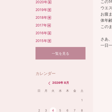
この1
2020
年
く
開
ウエス
2019
年
く
開
お腹ま
2018
年
く
体年齢
開
2017
年
く
この
開
2016
年
く
開
さあ
2015
年
く
開
一日
く
一覧を見る
カレンダー
2026年 8月
日
月
火
水
木
金
土
1
2
3
4
5
6
7
8