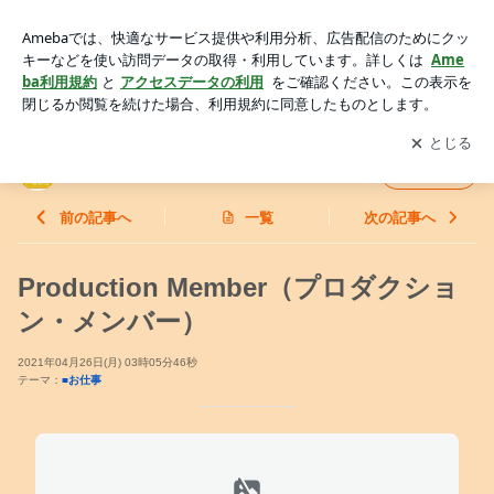
Production Member（プロダクション・メンバー） | こどもア
ニメ声優教室☆授業日誌
アプリをダウンロードして
ブログの更新通知
を受け取りまし
開く
ょう。
こどもアニメ声優教室☆授業日誌
フォロー
前の記事へ
一覧
次の記事へ
Production Member（プロダクショ
ン・メンバー）
2021年04月26日(月) 03時05分46秒
テーマ：
■お仕事