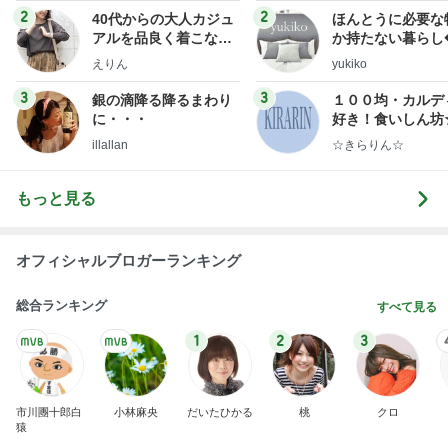
実家で晩ご飯
だいたひかるオフィシャルブログ Powered by
23時間前
Ameba
試合に負けた後ワイワイする生徒
Amebaトピックス
1日前
わあ喉は‥
藤田朋子オフィシャルブログ「笑顔の種と眠る犬」
2日前
Powered by Ameba