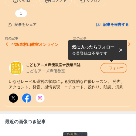
いいね
コメント
リブログ
1
記事を報告する
記事をシェア
前の記事
次の記事
4/26東村山教室オンライン
4/19ベネッセ【子どもの可能
気に入ったらフォロー
性を広げるオンライン習い事
13選】掲載
会員登録は不要です
こどもアニメ声優教室☆授業日誌
フォロー
こどもアニメ声優教室
いなせレーベル運営の収録による実践的な声優レッスン。 発声、
アクセント、発音、感情表現、エチュード、役作り、朗読、演劇、
放送、宅録、オンライン収録他。 興味ある人から声優志望まで！
小学生以上。オンラインレッスン有。
最近の画像つき記事