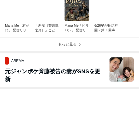
Mana Me「君が
「悪魔（芥川龍
Mana Me「ビリ
6/26星が丘幼稚
代」 配信リリー
之介）」こども
バン」 配信リリ
園＜第35回声優
ス！
アニメ声優教
ース！
講座＞
室 配信リリー
ス！
もっと見る
ABEMA
元ジャンポケ斉藤被告の妻がSNSを更
新