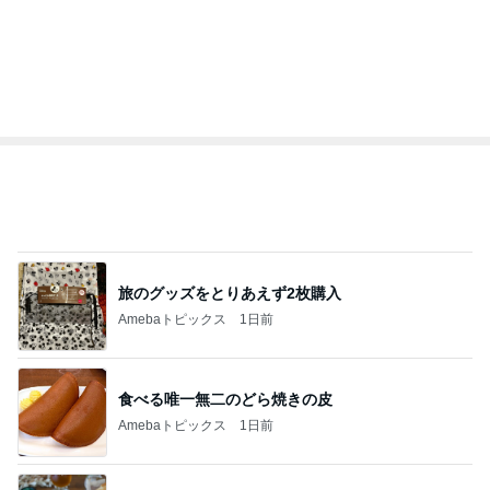
アルを品良く着こなす
か持たない暮らし
ファッションブログ
ep Life Simple
えりん
yukiko
ンテリアのきろく
3
3
銀の滴降る降るまわり
１００均・カルデ
に・・・
好き！食いしん坊
らりん☆のブログ
illallan
☆きらりん☆
もっと見る
オフィシャルブロガーランキング
総合ランキング
すべて見る
1
2
3
市川團十郎白
小林麻央
だいたひかる
桃
クロ
猿
急上昇ランキング
すべて見る