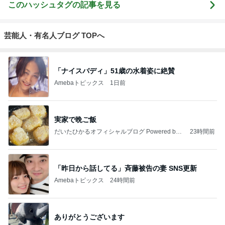
ジャンルランキング
お弁当づくり
5,210人参加中
1
酒ポンコツ女の息子LOVE blog♡♡
kana♡♡♡
2
ｒｉｉ＊ごはんアルバム
ｒｉｉ
3
みかぱちこ家のおうちでごはん
みかぱちこ
4
5
6
7
8