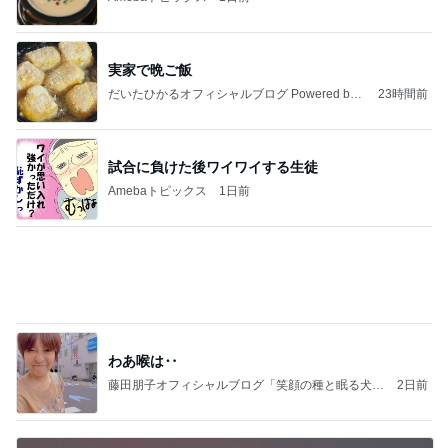
能登揺れ、東北も⚠️夢見が増えて来ました❗️注意し
てください❗️
マリアオフィシャルブログ「ひむかの風にさそわれ
2日前
て」Powered by Ameba
今から買っても後悔しにくいサンダル
Amebaトピックス
13時間前
大当たり？！ディズニーストア夏祭り…何当た
る？！夏祭りくじに挑戦！！！
高校生Dヲタ Ꭰ-ᎮꭵꭹꭴのDisneyにっき！！✎ܚ
13日前