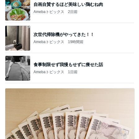
1
2
3
4
5
木村直人
BEYOOOOO
美川憲一
吉岡淳
水森かおり
NDS
新登場ランキング
すべて見る
1
2
3
4
5
BEYOOOOO
島倉りか
ゆうこりん
MOMIママ
石 安伊
NDS
一人で観て考えさせられた映画
Amebaトピックス
1日前