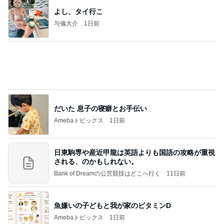
心のブレーキを外して引き寄せを加速させる方法：
4日前
引き寄せ研究所
アレク 8歳息子の試合での勇気
Amebaトピックス
1日前
㊗️喜びを分け合える未来❣️”【この混沌の理由】”⽇
本も⾦融リセットの準備をしてます ””
あいすくりーむ『めるころ』
1時間前
龍玄とし ツーショットのクイズを出題
Amebaトピックス
2日前