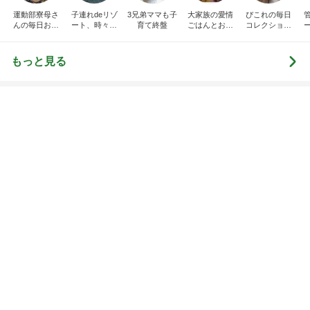
収入アップ目指す転職に夫が反対
Amebaトピックス
1日前
記事を読む
トップブロガーランキング
ファッション
インテリア&DIY
1
1
妻です。ママです。女
おうちと暮らしの
です。
ピ 〜HOME&LI
eri.
yuki (ドキ子）
2
2
40代からの大人カジュ
ほんとうに必要な