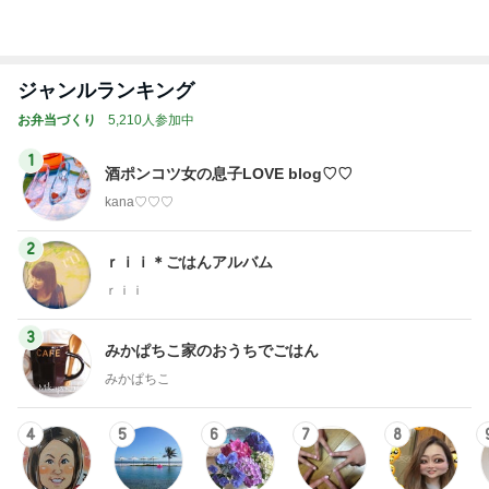
Amebaトピックス
2日前
次世代掃除機がやってきた！！
Amebaトピックス
19時間前
食事制限せず我慢もせずに痩せた話
Amebaトピックス
1日前