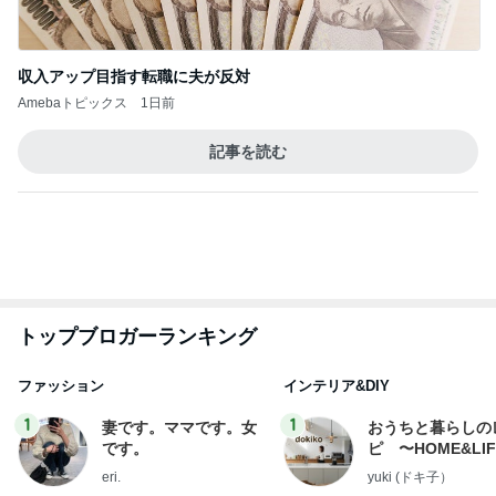
悲しすぎて立ち直れない。
クロオフィシャルブログPowered by Ameba
2日前
松本 歌謡曲BARへアポなし訪問
Amebaトピックス
1日前
ありがとうございます
市川團十郎白猿オフィシャルB
4日前
夫が疑った私のヴィシソワーズ
Amebaトピックス
1日前