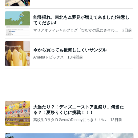
【秩父鉄道】８/２～１１/３０開催 ガリガリ君が
秩父鉄道に遊びにやってくる！のご紹介です
秩父市議会議員 黒澤秀之 ブログ Powered by Ame
10日前
ba
ハムが美味しい食べ方レシピ4選
Amebaトピックス
2日前
☆We're timelesz LIVE TOUR 2026 episode2 MO
MENTUM
☆☆☆ゆきちにっき☆☆☆
7日前