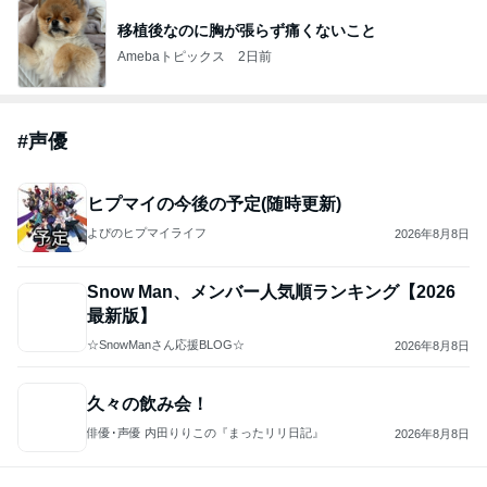
このハッシュタグの記事を見る
芸能人・有名人ブログ TOPへ
「ナイスバディ」51歳の水着姿に絶賛
Amebaトピックス
1日前
実家で晩ご飯
だいたひかるオフィシャルブログ Powered by
23時間前
Ameba
「昨日から話してる」斉藤被告の妻 SNS更新
Amebaトピックス
24時間前
ありがとうございます
市川團十郎白猿オフィシャルB
4日前