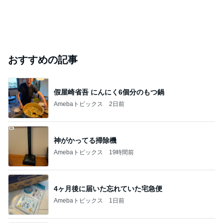
移植後なのに胸が張らず痛くないこと
Amebaトピックス
2日前
#
声優
ヒプマイの今後の予定(随時更新)
よぴのヒプマイライフ
2026年8月8日
Snow Man、メンバー人気順ランキング【2026
最新版】
☆SnowManさん応援BLOG☆
2026年8月8日
久々の飲み会！
俳優･声優 内田りりこの『まったリリ日記』
2026年8月8日