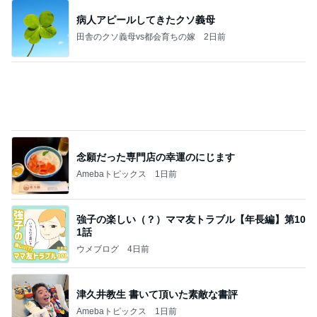
与儀大介
1日前
だいた 息子の寝癖とお手伝い
Amebaトピックス
1日前
日東駒専や産近甲龍は英語よりも国語の攻略が重視
される、のかもしれない。
Bank of Dreamの公営競技はどこへ行く
11日前
魚嫌いの子どもと我が家のビタミンD
Amebaトピックス
1日前