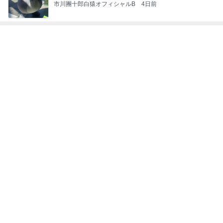
運動部寮母さ
子連れdeリゾ
3兄弟ママも子
大家族の愛情
ぴこれの毎日
んの毎日お弁
ート、時々キ
育て終盤
ごはんとお弁
コレクション
当☆毎日ごは
ャラ弁
当❤︎
♬.*ﾟ
ん☆
もっと見る
旅のグッズをとりあえず2枚購入
Amebaトピックス
1日前
食べる唯一無二のどら焼きの皮
Amebaトピックス
1日前
自画自賛するほど美味しい鶏むね肉