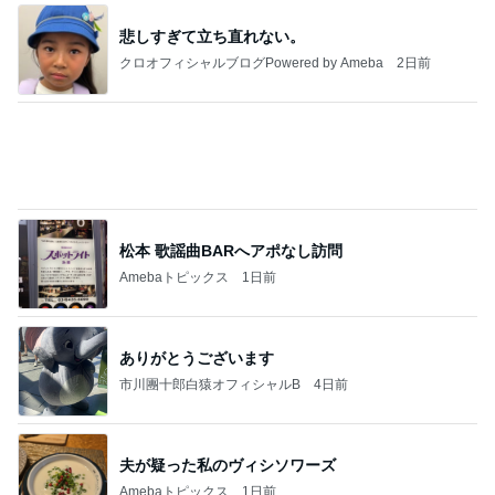
田舎のクソ義母vs都会育ちの嫁
2日前
念願だった専門店の幸運のにじます
Amebaトピックス
1日前
強子の楽しい（？）ママ友トラブル【年長編】第10
1話
ウメブログ
4日前
津久井教生 書いて頂いた素敵な書評
Amebaトピックス
1日前