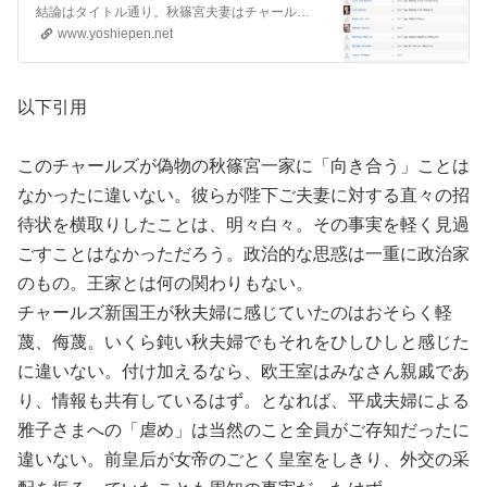
（nothing more than frauds）でし
結論はタイトル通り。秋篠宮夫妻はチャールズ新国王にとってはまるで「お呼びではない屑」だった事実が明らかになったこと。それを確信したのが機内で見たドキュメンタリー・フィルムだった。 ポルトガルのリスボンに8日から17日まで旅行していた。あまり乗り気ではなかったのだけれど、「コロナ明け」で欧州に頻繁に出向いている連れ合いの「推し」に負けてしまった。とはいえ、私一…
かなかった！ - yoshiepen’s journal
www.yoshiepen.net
以下引用
このチャールズが偽物の秋篠宮一家に「向き合う」ことは
なかったに違いない。彼らが陛下ご夫妻に対する直々の招
待状を横取りしたことは、明々白々。その事実を軽く見過
ごすことはなかっただろう。政治的な思惑は一重に政治家
のもの。王家とは何の関わりもない。
チャールズ新国王が秋夫婦に感じていたのはおそらく軽
蔑、侮蔑。いくら鈍い秋夫婦でもそれをひしひしと感じた
に違いない。付け加えるなら、欧王室はみなさん親戚であ
り、情報も共有しているはず。となれば、平成夫婦による
雅子さまへの「虐め」は当然のこと全員がご存知だったに
違いない。前皇后が女帝のごとく皇室をしきり、外交の采