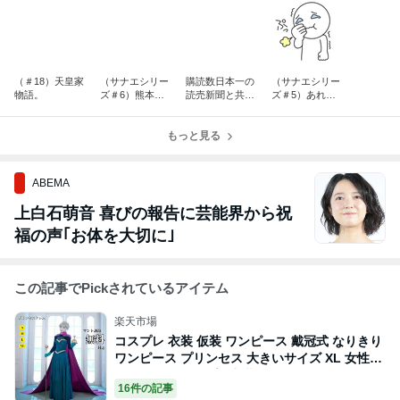
（＃18）天皇家
（サナエシリー
購読数日本一の
（サナエシリー
物語。
ズ＃6）熊本震
読売新聞と共産
ズ＃5）あれも
災特別篇。
党がどつき回っ
これも！ご意見
てブチ切れてい
多数！異例な熊
もっと見る
る結果の支持率
本視察も！
低下の理由を本
人理解せず。
ABEMA
上白石萌音 喜びの報告に芸能界から祝
福の声｢お体を大切に｣
この記事でPickされているアイテム
楽天市場
コスプレ 衣装 仮装 ワンピース 戴冠式 なりきり
ワンピース プリンセス 大きいサイズ XL 女性用
レディース コスプレ衣装 マント ロングドレス
16件の記事
ハロウィーン ハロウイン 大人 ハロウィンコス