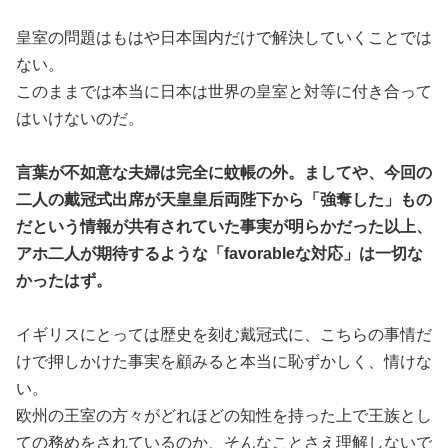
皇室の問題はもはや日本国内だけで解決していくことでは
ない。
このままでは本当に日本は世界の皇室と対等に付き合って
はいけないのだ。
言葉が不如意な夫婦は完全に蚊帳の外。ましてや、今回の
二人の戴冠式出席が天皇皇后両陛下から「強奪した」もの
だという情報が共有されていた事実が明らかだった以上、
アホ二人が期待するような「favorableな対応」は一切な
かったはず。
イギリスにとっては歴史を刻む戴冠式に、こちらの事情だ
けで押しかけた事実を顧みると本当に恥ずかしく、情けな
い。
欧州の王室の方々がどれほどの知性を持った上で王族とし
ての務めをされているのか、そんなことさえ理解しないで