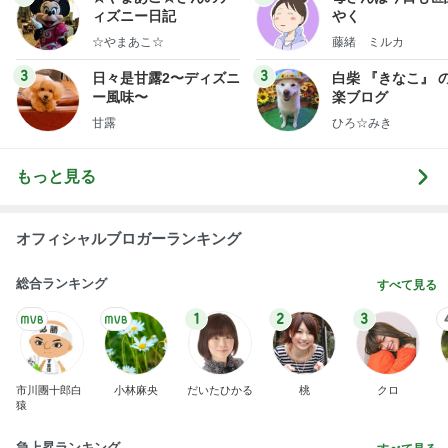
ィズニー日記
やく
☆やまあこ☆
藤緒 ミルカ
3
3
日々是甘露2〜ディズニ
白柴 『きなこ』 
ー風味〜
楽ブログ
甘露
ひろ☆みき
もっと見る
オフィシャルブロガーランキング
総合ランキング
すべて見る
1
2
3
市川團十郎白
小林麻央
だいたひかる
桃
クロ
猿
急上昇ランキング