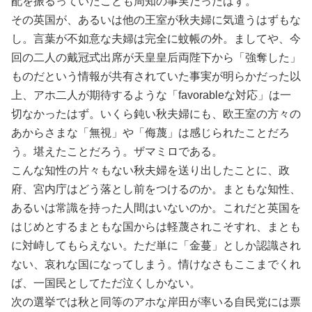
配を振るっていたことも周知の事実だったはず。
その英国が、あるいは他の王室が秋夫婦に気遣うはずもな
し。言葉が不如意な夫婦は完全に蚊帳の外。ましてや、今
回の二人の戴冠式出席が天皇皇后両陛下から「強奪した」
ものだという情報が共有されていた事実が明らかだった以
上、アホ二人が期待するような「favorableな対応」は一
切なかったはず。いくら鈍い秋夫婦にも、欧王室の方々の
あからさまな「無視」や「侮蔑」は感じられたことだろ
う。堪えたことだろう。ザマミロである。
こんな知性の片々もない秋夫婦を送り出したことに、政
府、宮内庁はどう落とし前をつけるのか。まともな知性、
あるいは常識を持った人間はいないのか。これだと英国を
はじめとするまともな国からは軽蔑されこそすれ、まとも
に対峙してもらえない。ただ単に「金蔓」としか認識され
ない、哀れな国になってしまう。情けなさもここまでくれ
ば、一国民としてただ泣くしかない。
次の選挙では秋と同等のアホな岸田が率いる自民党には票