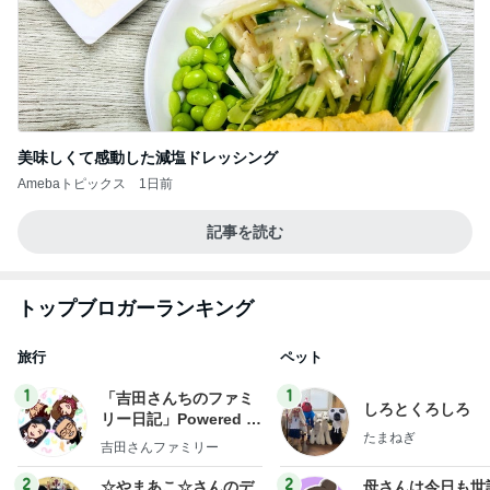
美味しくて感動した減塩ドレッシング
Amebaトピックス
1日前
記事を読む
トップブロガーランキング
旅行
ペット
1
1
「吉田さんちのファミ
しろとくろしろ
リー日記」Powered b
たまねぎ
y Ameba 吉田さんファ
吉田さんファミリー
ミリーオフィシャルブ
ログ
2
2
☆やまあこ☆さんのデ
母さんは今日も世