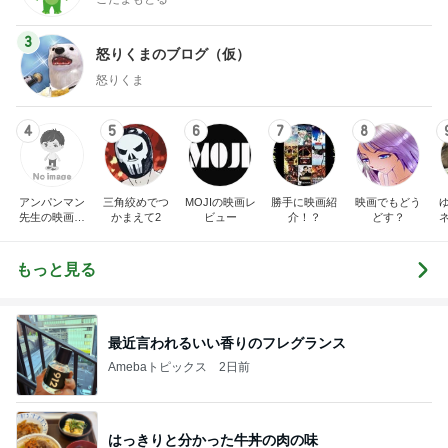
3
怒りくまのブログ（仮）
怒りくま
4
5
6
7
8
アンパンマン
三角絞めでつ
MOJIの映画レ
勝手に映画紹
映画でもどう
先生の映画講
かまえて2
ビュー
介！？
どす？
座
もっと見る
最近言われるいい香りのフレグランス
Amebaトピックス
2日前
はっきりと分かった牛丼の肉の味