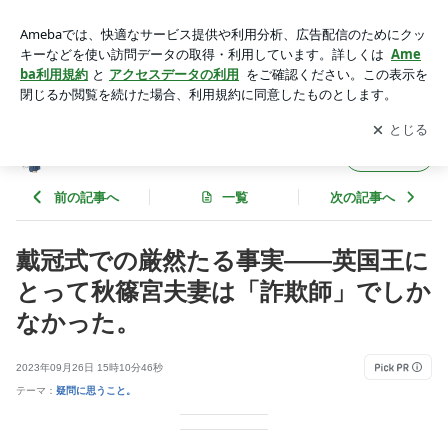
戴冠式での厳然たる事実——英国王にとって秋篠宮夫妻は「詐
欺師」でしかなかった。 | kickbellのブログ
アプリをダウンロードして
ブログの更新通知
を受け取りまし
開く
ょう。
kickbellのブログ
フォロー
前の記事へ
一覧
次の記事へ
戴冠式での厳然たる事実——英国王に
とって秋篠宮夫妻は「詐欺師」でしか
なかった。
2023年09月26日 15時10分46秒
テーマ：
疑問に思うこと。