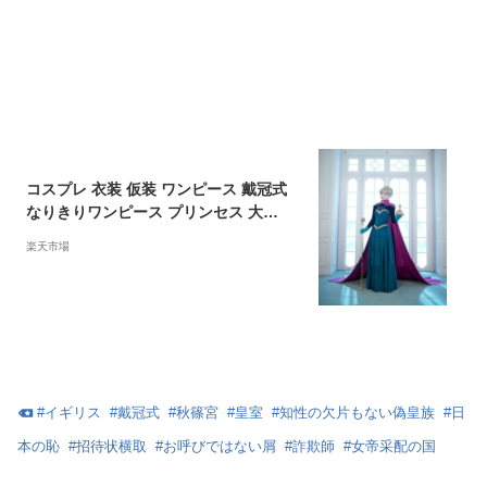
コスプレ 衣装 仮装 ワンピース 戴冠式
なりきりワンピース プリンセス 大き
いサイズ XL 女性用 レディース コス
楽天市場
プレ衣装 マント ロングドレス ハロウ
ィーン ハロウイン 大人 ハロウィンコ
スチューム ハロウィン 翌日配達 あす
楽 MTE602
#
イギリス
#
戴冠式
#
秋篠宮
#
皇室
#
知性の欠片もない偽皇族
#
日
本の恥
#
招待状横取
#
お呼びではない屑
#
詐欺師
#
女帝采配の国