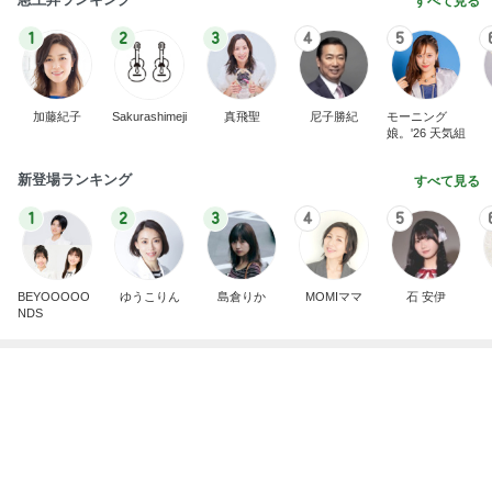
すべて見る
1
2
3
4
5
加藤紀子
Sakurashimeji
真飛聖
尼子勝紀
モーニング
娘。'26 天気組
新登場ランキング
すべて見る
1
2
3
4
5
BEYOOOOO
ゆうこりん
島倉りか
MOMIママ
石 安伊
NDS