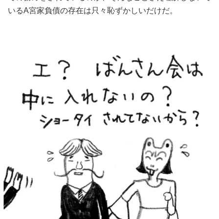
いるA宮家負債の存在は只々恥ずかしいだけだ。