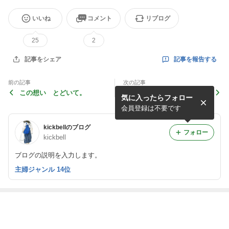
いいね
コメント
リブログ
25
2
記事を報告する
記事をシェア
前の記事
次の記事
この想い とどいて。
「キコ60歳で引きこもる暗
気に入ったらフォロー
示」占われていた。
会員登録は不要です
kickbellのブログ
フォロー
kickbell
ブログの説明を入力します。
主婦ジャンル 14位