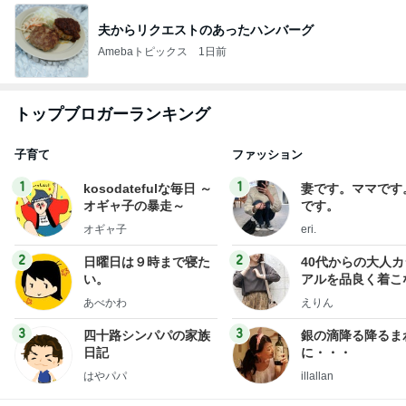
夫からリクエストのあったハンバーグ
Amebaトピックス
1日前
トップブロガーランキング
子育て
ファッション
1
1
kosodatefulな毎日 ～
妻です。ママです
オギャ子の暴走～
です。
オギャ子
eri.
2
2
日曜日は９時まで寝た
40代からの大人
い。
アルを品良く着こ
ファッションブロ
あべかわ
えりん
3
3
四十路シンパパの家族
銀の滴降る降るま
日記
に・・・
はやパパ
illallan