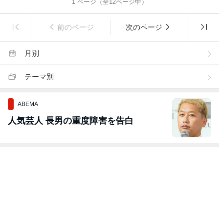
1
ページ（全
12
ページ中）
前のページ
次のページ
月別
テーマ別
ABEMA
人気芸人 長男の重度障害を告白