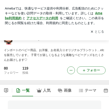
Kialoa Baby
アプリをダウンロードして
ブログの更新通知
を受け取りまし
開く
ょう。
Kialoa Baby
インポートのベビー用品、お洋服、お名前入りオリジナルブランケット…etc
を販売しています。 子育てが楽しくなるような素敵なベビーグッズをたくさ
んお届けします♡
80
119
フォロー
フォロワー
投稿
一覧
人気
画像
テーマ