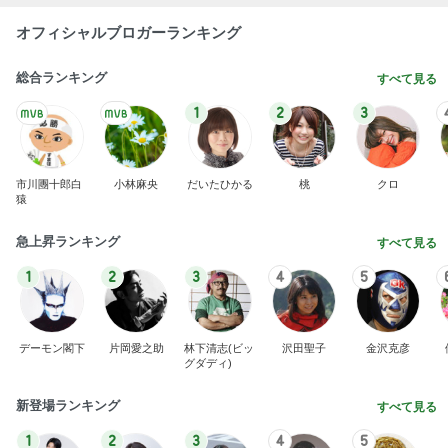
オフィシャルブロガーランキング
総合ランキング
すべて見る
1
2
3
市川團十郎白
小林麻央
だいたひかる
桃
クロ
猿
急上昇ランキング
すべて見る
1
2
3
4
5
デーモン閣下
片岡愛之助
林下清志(ビッ
沢田聖子
金沢克彦
グダディ)
新登場ランキング
すべて見る
1
2
3
4
5