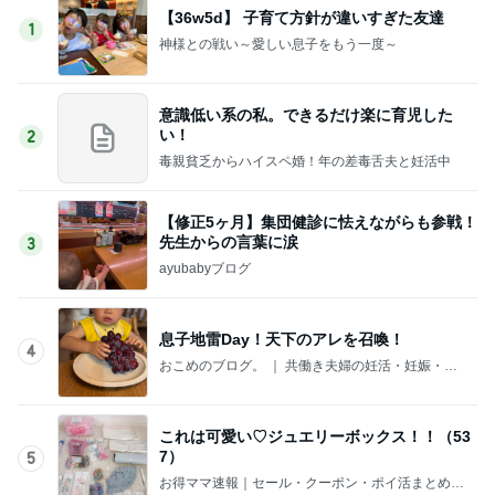
【36w5d】 子育て方針が違いすぎた友達
1
神様との戦い～愛しい息子をもう一度～
意識低い系の私。できるだけ楽に育児した
い！
2
毒親貧乏からハイスペ婚！年の差毒舌夫と妊活中
【修正5ヶ月】集団健診に怯えながらも参戦！
先生からの言葉に涙
3
ayubabyブログ
息子地雷Day！天下のアレを召喚！
4
おこめのブログ。 ｜ 共働き夫婦の妊活・妊娠・子
育て
これは可愛い♡ジュエリーボックス！！（53
7）
5
お得ママ速報｜セール・クーポン・ポイ活まとめブ