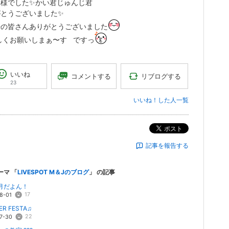
れ様でした✨かい君じゅんじ君
とうございました✨️
場の皆さんありがとうございました
しくお願いしまぁ〜す ですっ
いいね
リブログする
コメントする
23
いいね！した人一覧
ポスト
記事を報告する
ーマ 「
LIVESPOT M＆Jのブログ
」 の記事
月だよん！
17
8-01
R FESTA♫
22
7-30