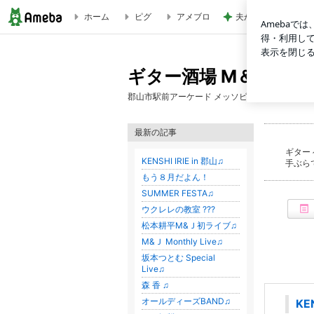
ホーム
ピグ
アメブロ
夫が買ってきた段ボ
ギター酒場 М＆Ｊ
ギター酒場 М＆Ｊ
郡山市駅前アーケード メッソビル ４F
最新の記事
ギター
KENSHI IRIE in 郡山♫
手ぶら
もう８月だよん！
SUMMER FESTA♫
ウクレレの教室 ???
松本耕平М&Ｊ初ライブ♫
М&Ｊ Monthly Live♫
坂本つとむ Special
Live♫
森 香 ♫
オールディーズBAND♫
KE