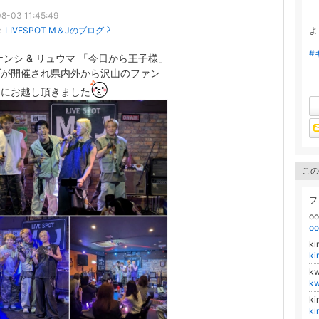
8-03 11:45:49
：
LIVESPOT M＆Jのブログ
よ
#
ケンシ & リュウマ 「今日から王子様」
ブが開催され県内外から沢山のファン
々にお越し頂きました
この
フ
o
o
k
k
k
k
ki
k