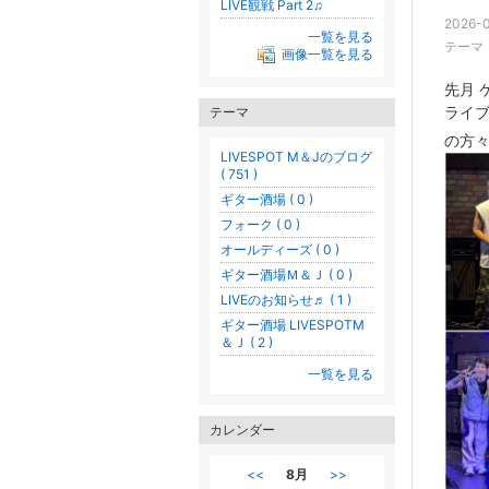
LIVE観戦 Part 2♫
2026-0
一覧を見る
テーマ
画像一覧を見る
先月 
ライ
テーマ
の方
LIVESPOT M＆Jのブログ
( 751 )
ギター酒場 ( 0 )
フォーク ( 0 )
オールディーズ ( 0 )
ギター酒場Ｍ＆Ｊ ( 0 )
LIVEのお知らせ♬ ( 1 )
ギター酒場 LIVESPOTМ
＆Ｊ ( 2 )
一覧を見る
カレンダー
<<
8月
>>