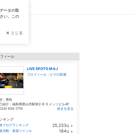
ログイン
フィール
LIVE SPOTO M＆J
プロフィール
｜
ピグの部屋
別：
男性
己紹介：福島県郡山市駅前2-6-3 メッソビル4F
024) 934-1770
続きを見る
ンキング
25,233
体ブログランキング
位
↓
ラ
184
楽活動・楽器ジャンル
位
↓
ン