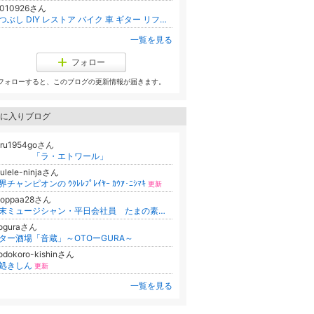
m010926さん
暇つぶし DIY レストア バイク 車 ギター リフォーム
一覧を見る
フォロー
フォローすると、このブログの更新情報が届きます。
に入りブログ
aru1954goさん
「ラ・エトワール」
ulele-ninjaさん
界チャンピオンの ｳｸﾚﾚﾌﾟﾚｲﾔｰ ｶｳｱ･ﾆｼﾏｷ
更新
hoppaa28さん
週末ミュージシャン・平日会社員 たまの素晴らしい毎日！！
toguraさん
ター酒場「音蔵」～OTOーGURA～
odokoro-kishinさん
処きしん
更新
一覧を見る