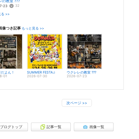
の教室 ???
32
7-23
る >>
画像つき記事
もっと見る >>
月だよん！
SUMMER FESTA♫
ウクレレの教室 ???
8-01
2026-07-30
2026-07-23
次ページ
>>
ブログトップ
記事一覧
画像一覧