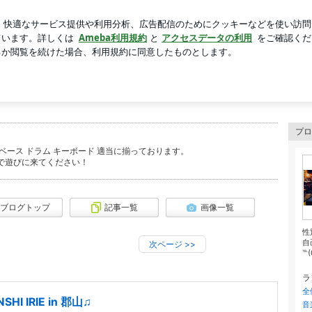
ールの有効利用
芸能人ブログ
人気ブログ
新規登録
プロ
 ベース ドラム キーボード 適当に揃っております。
で遊びに来てください！
ブログトップ
記事一覧
画像一覧
性
自
次ページ
>>
℡(
ラ
全
NSHI IRIE in 郡山♫
音