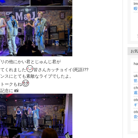
l
お気
プリの他にかい君とじゅんじ君が
h
してくれました
皆さんカッチョイイ(死語)??
ダンスにとても素敵なライブでしたよ。
uk
世
とトークもね
c
記念に 📸
o
ギ
ot
音