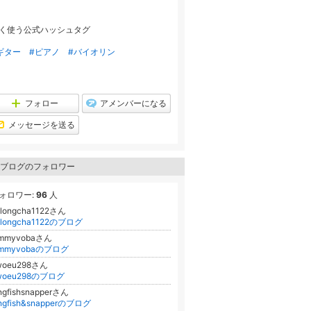
ラ
キ
ン
ン
キ
グ
く使う公式ハッシュタグ
ン
下
グ
降
下
ギター
#ピアノ
#バイオリン
降
フォロー
アメンバーになる
メッセージを送る
ブログのフォロワー
ォロワー:
96
人
olongcha1122さん
olongcha1122のブログ
immyvobaさん
immyvobaのブログ
woeu298さん
woeu298のブログ
ngfishsnapperさん
ingfish&snapperのブログ